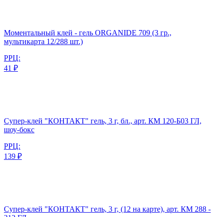
Моментальный клей - гель ORGANIDE 709 (3 гр.,
мультикарта 12/288 шт.)
РРЦ:
41 ₽
Супер-клей "КОНТАКТ" гель, 3 г, бл., арт. КМ 120-Б03 ГЛ,
шоу-бокс
РРЦ:
139 ₽
Супер-клей "КОНТАКТ" гель, 3 г, (12 на карте), арт. КМ 288 -