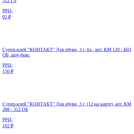
312 ГЛ
РРЦ:
92 ₽
Супер-клей "КОНТАКТ" Для обуви, 3 г, бл., арт. КМ 120 - Б03
ОБ, шоу-бокс
РРЦ:
150 ₽
Супер-клей "КОНТАКТ" Для обуви, 3 г, (12 на карте), арт. КМ
288 - 312 ОБ
РРЦ:
102 ₽