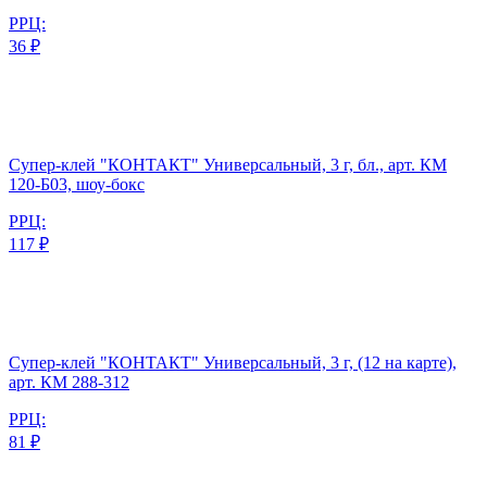
РРЦ:
36 ₽
Супер-клей "КОНТАКТ" Универсальный, 3 г, бл., арт. КМ
120-Б03, шоу-бокс
РРЦ:
117 ₽
Супер-клей "КОНТАКТ" Универсальный, 3 г, (12 на карте),
арт. КМ 288-312
РРЦ:
81 ₽