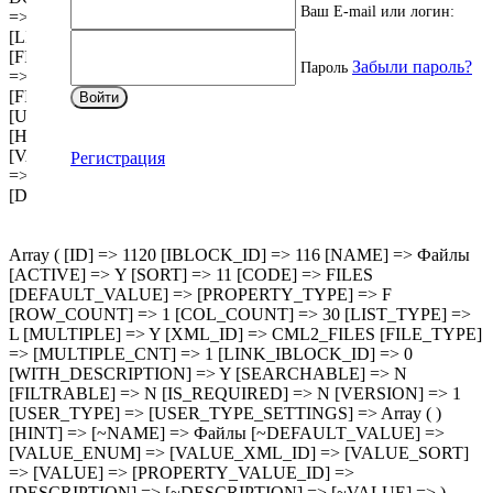
Ваш E-mail или логин:
=> S [ROW_COUNT] => 1 [COL_COUNT] => 30
[LIST_TYPE] => L [MULTIPLE] => Y [XML_ID] => 449
[FILE_TYPE] => [MULTIPLE_CNT] => 5 [LINK_IBLOCK_ID]
Забыли пароль?
Пароль
=> 0 [WITH_DESCRIPTION] => N [SEARCHABLE] => N
[FILTRABLE] => N [IS_REQUIRED] => N [VERSION] => 1
Войти
[USER_TYPE] => [USER_TYPE_SETTINGS] => Array ( )
[HINT] => [~NAME] => Документы [~DEFAULT_VALUE] =>
[VALUE_ENUM] => [VALUE_XML_ID] => [VALUE_SORT]
Регистрация
=> [VALUE] => [PROPERTY_VALUE_ID] =>
[DESCRIPTION] => [~DESCRIPTION] => [~VALUE] => )
Array ( [ID] => 1120 [IBLOCK_ID] => 116 [NAME] => Файлы
[ACTIVE] => Y [SORT] => 11 [CODE] => FILES
[DEFAULT_VALUE] => [PROPERTY_TYPE] => F
[ROW_COUNT] => 1 [COL_COUNT] => 30 [LIST_TYPE] =>
L [MULTIPLE] => Y [XML_ID] => CML2_FILES [FILE_TYPE]
=> [MULTIPLE_CNT] => 1 [LINK_IBLOCK_ID] => 0
[WITH_DESCRIPTION] => Y [SEARCHABLE] => N
[FILTRABLE] => N [IS_REQUIRED] => N [VERSION] => 1
[USER_TYPE] => [USER_TYPE_SETTINGS] => Array ( )
[HINT] => [~NAME] => Файлы [~DEFAULT_VALUE] =>
[VALUE_ENUM] => [VALUE_XML_ID] => [VALUE_SORT]
=> [VALUE] => [PROPERTY_VALUE_ID] =>
[DESCRIPTION] => [~DESCRIPTION] => [~VALUE] => )