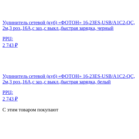
Удлинитель сетевой (куб) «ФОТОН» 16-23ES-USB/A1C2-QC,
2м,3 роз.,16А,с заз.,с выкл.,быстрая зарядка, черный
РРЦ:
2 743 ₽
Удлинитель сетевой (куб) «ФОТОН» 16-23ES-USB/A1C2-QC,
2м,3 роз.,16А,с заз.,с выкл.,быстрая зарядка, белый
РРЦ:
2 743 ₽
С этим товаром покупают