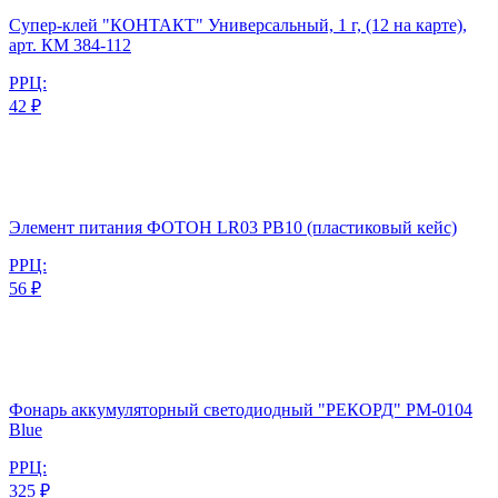
Супер-клей "КОНТАКТ" Универсальный, 1 г, (12 на карте),
арт. КМ 384-112
РРЦ:
42 ₽
Элемент питания ФОТОН LR03 PB10 (пластиковый кейс)
РРЦ:
56 ₽
Фонарь аккумуляторный светодиодный "РЕКОРД" РМ-0104
Blue
РРЦ:
325 ₽