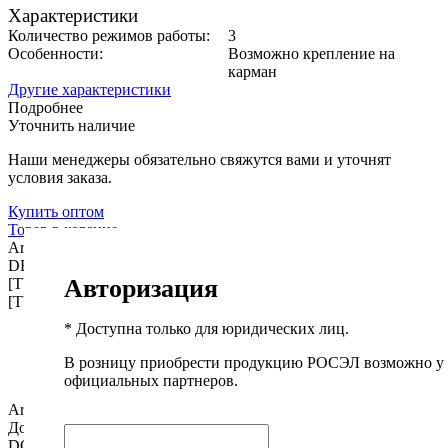
Характеристики
Количество режимов работы:
3
Особенности:
Возможно крепление на
карман
Другие характеристики
Подробнее
Уточнить наличие
Наши менеджеры обязательно свяжутся вами и уточнят
условия заказа.
Купить оптом
Товар в корзине
Array ( [0] => Array ( [NAME] => Описание [TYPE] =>
DESCRIPTION ) [1] => Array ( [NAME] => Характеристики
Авторизация
[TYPE] => PROPERTIES ) [2] => Array ( [NAME] => Доставка
[TYPE] => DELIVERY ) )
* Доступна только для юридических лиц.
В розницу приобрести продукцию РОСЭЛ возможно у
официальных партнеров.
Array ( [ID] => 1121 [IBLOCK_ID] => 116 [NAME] =>
Документы [ACTIVE] => Y [SORT] => 12 [CODE] =>
DOCUMENTS [DEFAULT_VALUE] => [PROPERTY_TYPE]