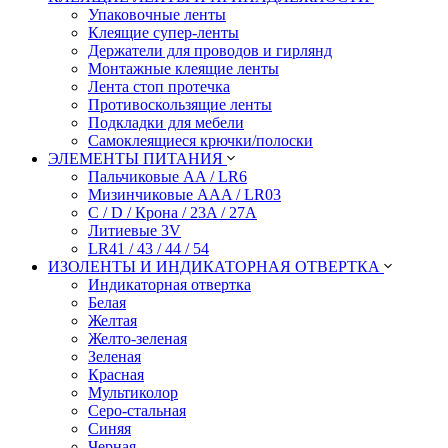
Упаковочные ленты
Клеящие супер-ленты
Держатели для проводов и гирлянд
Монтажные клеящие ленты
Лента стоп протечка
Противоскользящие ленты
Подкладки для мебели
Самоклеящиеся крючки/полоски
ЭЛЕМЕНТЫ ПИТАНИЯ
Пальчиковые AA / LR6
Мизинчиковые AAA / LR03
C / D / Крона / 23A / 27A
Литиевые 3V
LR41 / 43 / 44 / 54
ИЗОЛЕНТЫ И ИНДИКАТОРНАЯ ОТВЕРТКА
Индикаторная отвертка
Белая
Желтая
Желто-зеленая
Зеленая
Красная
Мультиколор
Серо-стальная
Синяя
Черная