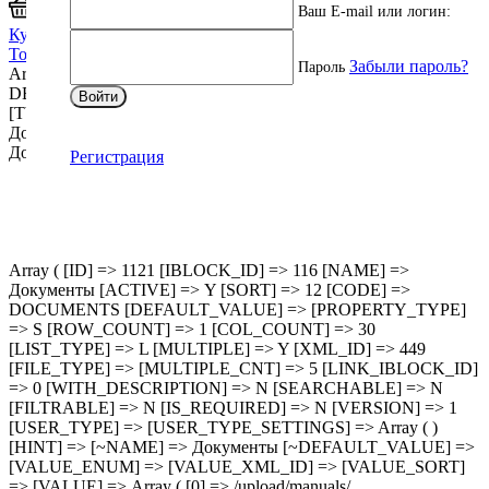
Ваш E-mail или логин:
В корзину
Купить оптом
Товар в корзине
Забыли пароль?
Пароль
Array ( [0] => Array ( [NAME] => Описание [TYPE] =>
DESCRIPTION ) [1] => Array ( [NAME] => Характеристики
Войти
[TYPE] => PROPERTIES ) [2] => Array ( [NAME] =>
Документы [TYPE] => DOCS ) [3] => Array ( [NAME] =>
Доставка [TYPE] => DELIVERY ) )
Регистрация
Array ( [ID] => 1121 [IBLOCK_ID] => 116 [NAME] =>
Документы [ACTIVE] => Y [SORT] => 12 [CODE] =>
DOCUMENTS [DEFAULT_VALUE] => [PROPERTY_TYPE]
=> S [ROW_COUNT] => 1 [COL_COUNT] => 30
[LIST_TYPE] => L [MULTIPLE] => Y [XML_ID] => 449
[FILE_TYPE] => [MULTIPLE_CNT] => 5 [LINK_IBLOCK_ID]
=> 0 [WITH_DESCRIPTION] => N [SEARCHABLE] => N
[FILTRABLE] => N [IS_REQUIRED] => N [VERSION] => 1
[USER_TYPE] => [USER_TYPE_SETTINGS] => Array ( )
[HINT] => [~NAME] => Документы [~DEFAULT_VALUE] =>
[VALUE_ENUM] => [VALUE_XML_ID] => [VALUE_SORT]
=> [VALUE] => Array ( [0] => /upload/manuals/