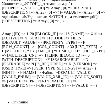
Удлинители_ФОТОН_с_заземлением.pdf )
[PROPERTY_VALUE_ID] => Array ( [0] => 10312181 )
[DESCRIPTION] => Array ( [0] => ) [~VALUE] => Array ( [0] =>
/upload/manuals/Удлинители_ФОТОН_с_заземлением.pdf )
[~DESCRIPTION] => Array ( [0] => ) )
Array ( [ID] => 1120 [IBLOCK_ID] => 116 [NAME] => Файлы
[ACTIVE] => Y [SORT] => 11 [CODE] => FILES
[DEFAULT_VALUE] => [PROPERTY_TYPE] => F
[ROW_COUNT] => 1 [COL_COUNT] => 30 [LIST_TYPE] =>
L [MULTIPLE] => Y [XML_ID] => CML2_FILES [FILE_TYPE]
=> [MULTIPLE_CNT] => 1 [LINK_IBLOCK_ID] => 0
[WITH_DESCRIPTION] => Y [SEARCHABLE] => N
[FILTRABLE] => N [IS_REQUIRED] => N [VERSION] => 1
[USER_TYPE] => [USER_TYPE_SETTINGS] => Array ( )
[HINT] => [~NAME] => Файлы [~DEFAULT_VALUE] =>
[VALUE_ENUM] => [VALUE_XML_ID] => [VALUE_SORT]
=> [VALUE] => [PROPERTY_VALUE_ID] =>
[DESCRIPTION] => [~DESCRIPTION] => [~VALUE] => )
Описание