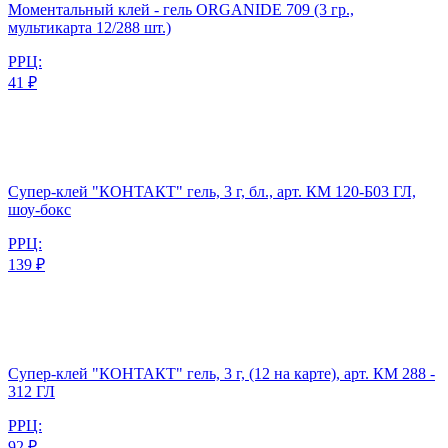
Моментальный клей - гель ORGANIDE 709 (3 гр.,
мультикарта 12/288 шт.)
РРЦ:
41 ₽
Супер-клей "КОНТАКТ" гель, 3 г, бл., арт. КМ 120-Б03 ГЛ,
шоу-бокс
РРЦ:
139 ₽
Супер-клей "КОНТАКТ" гель, 3 г, (12 на карте), арт. КМ 288 -
312 ГЛ
РРЦ:
92 ₽