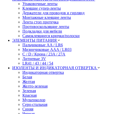
Упаковочные ленты
Клеящие супер-ленты
Держатели для проводов и гирлянд
Монтажные клеящие ленты
Лента стоп протечка
Противоскользящие ленты
Подкладки для мебели
Самоклеящиеся крючки/полоски
ЭЛЕМЕНТЫ ПИТАНИЯ
Пальчиковые AA / LR6
Мизинчиковые AAA / LR03
C / D / Крона / 23A / 27A
Литиевые 3V
LR41 / 43 / 44 / 54
ИЗОЛЕНТЫ И ИНДИКАТОРНАЯ ОТВЕРТКА
Индикаторная отвертка
Белая
Желтая
Желто-зеленая
Зеленая
Красная
Мультиколор
Серо-стальная
Синяя
Черная