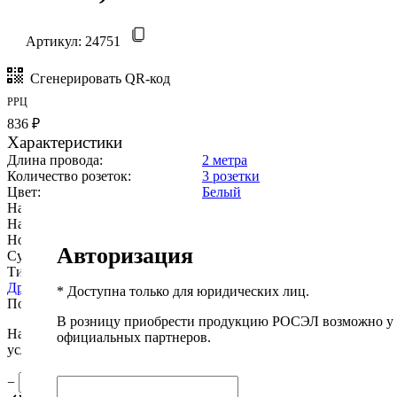
Артикул:
24751
Сгенерировать QR-код
РРЦ
836 ₽
Характеристики
Длина провода:
2 метра
Количество розеток:
3 розетки
Цвет:
Белый
Наличие заземления:
с заземлением
Наличие выключателя:
с выключателем
Номинальный ток, А:
max 16
Авторизация
Суммарная мощность, Вт:
max 4000
Тип провода:
ПВС 3х1,0мм2
Другие характеристики
* Доступна только для юридических лиц.
Подробнее
В розницу приобрести продукцию РОСЭЛ возможно у
Наши менеджеры обязательно свяжутся вами и уточнят
официальных партнеров.
условия заказа.
−
+