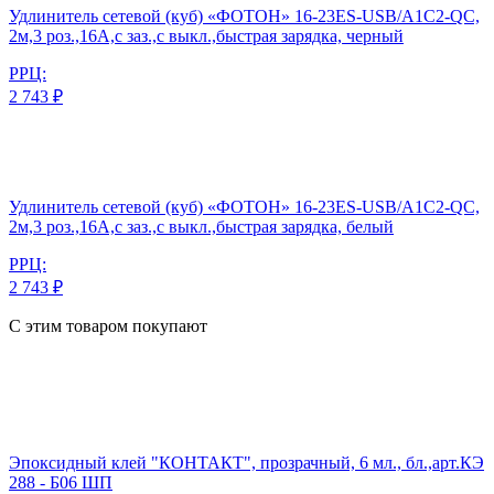
Удлинитель сетевой (куб) «ФОТОН» 16-23ES-USB/A1C2-QC,
2м,3 роз.,16А,с заз.,с выкл.,быстрая зарядка, черный
РРЦ:
2 743 ₽
Удлинитель сетевой (куб) «ФОТОН» 16-23ES-USB/A1C2-QC,
2м,3 роз.,16А,с заз.,с выкл.,быстрая зарядка, белый
РРЦ:
2 743 ₽
С этим товаром покупают
Эпоксидный клей "КОНТАКТ", прозрачный, 6 мл., бл.,арт.КЭ
288 - Б06 ШП