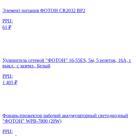
Элемент питания ФОТОН CR2032 BP2
РРЦ:
61 ₽
Удлинитель сетевой "ФОТОН" 16-55ЕS, 5м, 5 розеток, 16А, с
выкл., с заземл., Белый
РРЦ:
1 405 ₽
Фонарь-прожектор рабочий аккумуляторный светодиодный
"ФОТОН" WPВ-7800 (20W)
РРЦ: