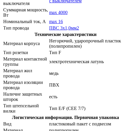
с выключателем
выключателя
Суммарная мощность,
max 4000
Вт
Номинальный ток, А
max 16
Тип провода
ПВС 3х1,0мм2
Технические характеристики
Негорючий, ударопрочный пластик
Материал корпуса
(полипропилен)
Тип розетки
Тип F
Материал контактной
электротехническая латунь
группы
Материал жил
медь
провода
Материал изоляции
ПВХ
провода
Наличие защитных
есть
шторок
Тип штепсельной
Тип E/F (CEE 7/7)
вилки
Логистическая информация. Первичная упаковка
Вид
пластиковый пакет с подвесом
Материал
полипропилен