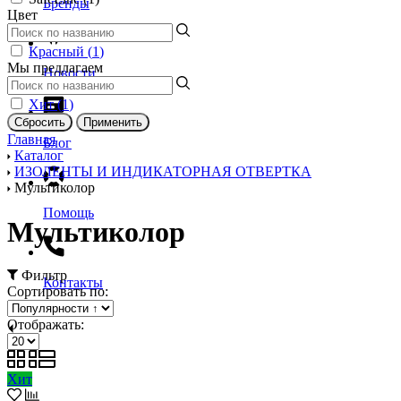
Бренды
Цвет
Красный (
1
)
Мы предлагаем
Новости
Хит (
1
)
Главная
Блог
Каталог
ИЗОЛЕНТЫ И ИНДИКАТОРНАЯ ОТВЕРТКА
Мультиколор
Помощь
Мультиколор
Фильтр
Контакты
Сортировать по:
Отображать:
Хит