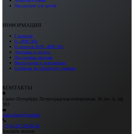
хомуты-стяжки
продукция для детей
ИНФОРМАЦИЯ
Гарантия
О «РОСЭЛ»
О портале B2B «РОСЭЛ»
Доставка и оплата
Поддержка продаж
Инструкции и документы
Согласие на обработку данных
КОНТАКТЫ
Санкт-Петербург, Петроградская набережная, 36 лит А, оф.
303
sales.shop@rosel.ru
+7 (812) 320-82-56
Заказать звонок