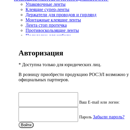
Упаковочные ленты
Клеящие супер-ленты
Держатели для проводов и гирлянд
Монтажные клеящие ленты
Лента стоп протечка
Противоскользящие ленты
Подкладки для мебели
Самоклеящиеся крючки/полоски
ЭЛЕМЕНТЫ ПИТАНИЯ
Авторизация
Пальчиковые AA / LR6
Мизинчиковые AAA / LR03
C / D / Крона / 23A / 27A
* Доступна только для юридических лиц.
Литиевые 3V
LR41 / 43 / 44 / 54
В розницу приобрести продукцию РОСЭЛ возможно у
ИЗОЛЕНТЫ И ИНДИКАТОРНАЯ ОТВЕРТКА
официальных партнеров.
Индикаторная отвертка
Белая
Желтая
Желто-зеленая
Ваш E-mail или логин:
Зеленая
Красная
Мультиколор
Забыли пароль?
Пароль
Серо-стальная
Синяя
Войти
Черная