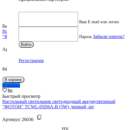
Ваш E-mail или логин:
Быстрый просмотр
Настольный светильник светодиодный аккумуляторный
Забыли пароль?
"ФОТОН" CL-05D4A-B ( 5 W), черный
Пароль
Войти
Артикул:
24326
РРЦ
Регистрация
843 ₽
В корзину
Новинка
Быстрый просмотр
Настольный светильник светодиодный аккумуляторный
"ФОТОН" TCWL-05D6A-B (5W), черный, шт
Артикул:
26036
РРЦ