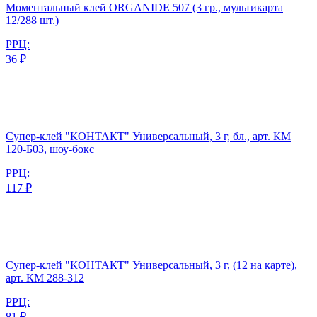
Моментальный клей ORGANIDE 507 (3 гр., мультикарта
12/288 шт.)
РРЦ:
36 ₽
Супер-клей "КОНТАКТ" Универсальный, 3 г, бл., арт. КМ
120-Б03, шоу-бокс
РРЦ:
117 ₽
Супер-клей "КОНТАКТ" Универсальный, 3 г, (12 на карте),
арт. КМ 288-312
РРЦ:
81 ₽