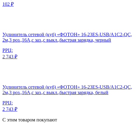
102 ₽
Удлинитель сетевой (куб) «ФОТОН» 16-23ES-USB/A1C2-QC,
2м,3 роз.,16А,с заз.,с выкл.,быстрая зарядка, черный
РРЦ:
2 743 ₽
Удлинитель сетевой (куб) «ФОТОН» 16-23ES-USB/A1C2-QC,
2м,3 роз.,16А,с заз.,с выкл.,быстрая зарядка, белый
РРЦ:
2 743 ₽
С этим товаром покупают