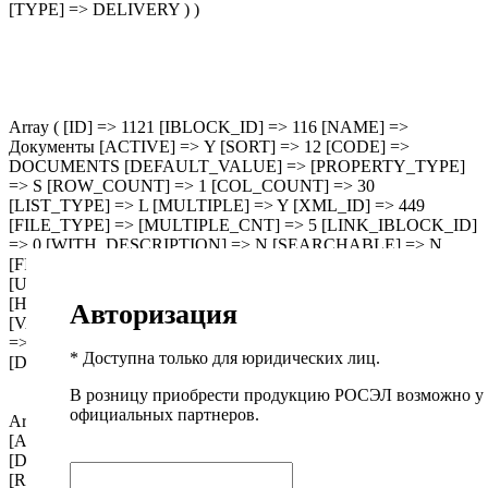
[TYPE] => DELIVERY ) )
Array ( [ID] => 1121 [IBLOCK_ID] => 116 [NAME] =>
Документы [ACTIVE] => Y [SORT] => 12 [CODE] =>
DOCUMENTS [DEFAULT_VALUE] => [PROPERTY_TYPE]
=> S [ROW_COUNT] => 1 [COL_COUNT] => 30
[LIST_TYPE] => L [MULTIPLE] => Y [XML_ID] => 449
[FILE_TYPE] => [MULTIPLE_CNT] => 5 [LINK_IBLOCK_ID]
=> 0 [WITH_DESCRIPTION] => N [SEARCHABLE] => N
[FILTRABLE] => N [IS_REQUIRED] => N [VERSION] => 1
[USER_TYPE] => [USER_TYPE_SETTINGS] => Array ( )
[HINT] => [~NAME] => Документы [~DEFAULT_VALUE] =>
Авторизация
[VALUE_ENUM] => [VALUE_XML_ID] => [VALUE_SORT]
=> [VALUE] => [PROPERTY_VALUE_ID] =>
* Доступна только для юридических лиц.
[DESCRIPTION] => [~DESCRIPTION] => [~VALUE] => )
В розницу приобрести продукцию РОСЭЛ возможно у
официальных партнеров.
Array ( [ID] => 1120 [IBLOCK_ID] => 116 [NAME] => Файлы
[ACTIVE] => Y [SORT] => 11 [CODE] => FILES
[DEFAULT_VALUE] => [PROPERTY_TYPE] => F
[ROW_COUNT] => 1 [COL_COUNT] => 30 [LIST_TYPE] =>