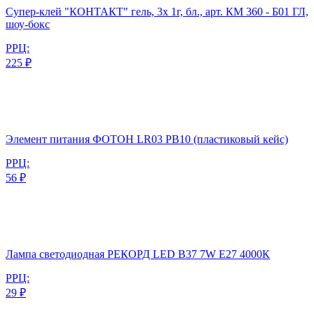
Супер-клей "КОНТАКТ" гель, 3х 1г, бл., арт. КМ 360 - Б01 ГЛ,
шоу-бокс
РРЦ:
225 ₽
Элемент питания ФОТОН LR03 PB10 (пластиковый кейс)
РРЦ:
56 ₽
Лампа светодиодная РЕКОРД LED B37 7W Е27 4000К
РРЦ:
29 ₽