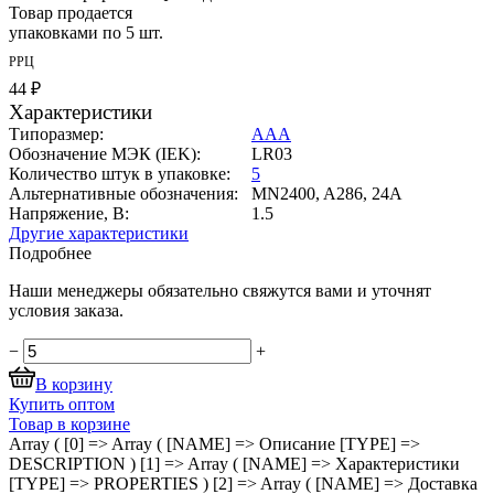
Товар продается
упаковками по 5 шт.
РРЦ
44 ₽
Характеристики
Типоразмер:
ААА
Обозначение МЭК (IEK):
LR03
Количество штук в упаковке:
5
Альтернативные обозначения:
MN2400, A286, 24A
Напряжение, В:
1.5
Другие характеристики
Подробнее
Наши менеджеры обязательно свяжутся вами и уточнят
условия заказа.
−
+
В корзину
Купить оптом
Товар в корзине
Array ( [0] => Array ( [NAME] => Описание [TYPE] =>
DESCRIPTION ) [1] => Array ( [NAME] => Характеристики
[TYPE] => PROPERTIES ) [2] => Array ( [NAME] => Доставка