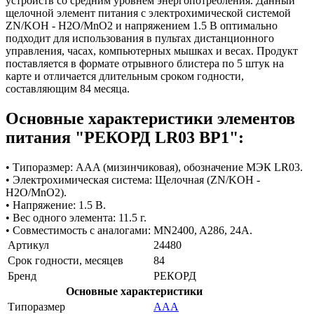
устройств со средним уровнем энергопотребления. Данный
щелочной элемент питания с электрохимической системой
ZN/KOH - H2O/MnO2 и напряжением 1.5 В оптимально
подходит для использования в пультах дистанционного
управления, часах, компьютерных мышках и весах. Продукт
поставляется в формате отрывного блистера по 5 штук на
карте и отличается длительным сроком годности,
составляющим 84 месяца.
Основные характеристики элементов
питания "РЕКОРД LR03 BP1":
• Типоразмер: AAA (мизинчиковая), обозначение МЭК LR03.
• Электрохимическая система: Щелочная (ZN/KOH -
H2O/MnO2).
• Напряжение: 1.5 В.
• Вес одного элемента: 11.5 г.
• Совместимость с аналогами: MN2400, A286, 24A.
Артикул
24480
Срок годности, месяцев
84
Бренд
РЕКОРД
Основные характеристики
Типоразмер
ААА