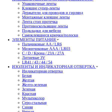
Упаковочные ленты
Клеящие супер-ленты
Держатели для проводов и гирлянд
Монтажные клеящие ленты
Лента стоп протечка
Противоскользящие ленты
Подкладки для мебели
Самоклеящиеся крючки/полоски
ЭЛЕМЕНТЫ ПИТАНИЯ
Пальчиковые AA / LR6
Мизинчиковые AAA / LR03
C / D / Крона / 23A / 27A
Литиевые 3V
LR41 / 43 / 44 / 54
ИЗОЛЕНТЫ И ИНДИКАТОРНАЯ ОТВЕРТКА
Индикаторная отвертка
Белая
Желтая
Желто-зеленая
Зеленая
Красная
Мультиколор
Серо-стальная
Синяя
Черная