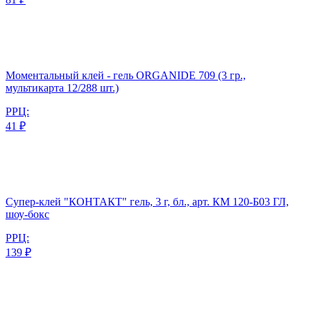
Моментальный клей - гель ORGANIDE 709 (3 гр.,
мультикарта 12/288 шт.)
РРЦ:
41 ₽
Супер-клей "КОНТАКТ" гель, 3 г, бл., арт. КМ 120-Б03 ГЛ,
шоу-бокс
РРЦ:
139 ₽