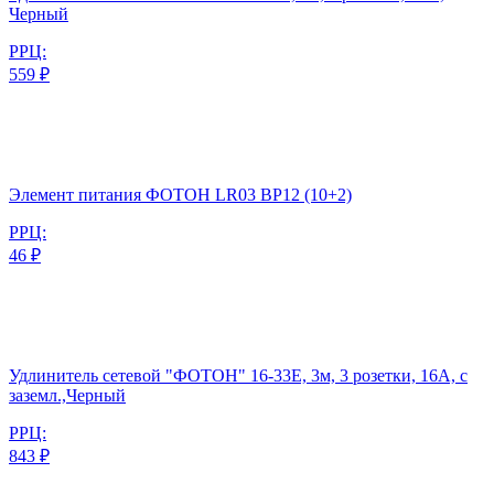
Черный
РРЦ:
559 ₽
Элемент питания ФОТОН LR03 BP12 (10+2)
РРЦ:
46 ₽
Удлинитель сетевой "ФОТОН" 16-33Е, 3м, 3 розетки, 16А, с
заземл.,Черный
РРЦ:
843 ₽