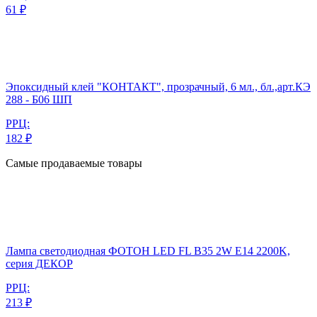
61 ₽
Эпоксидный клей "КОНТАКТ", прозрачный, 6 мл., бл.,арт.КЭ
288 - Б06 ШП
РРЦ:
182 ₽
Самые продаваемые товары
Лампа светодиодная ФОТОН LED FL B35 2W E14 2200K,
серия ДЕКОР
РРЦ:
213 ₽