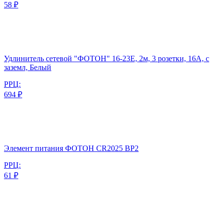
58 ₽
Удлинитель сетевой "ФОТОН" 16-23Е, 2м, 3 розетки, 16А, с
заземл, Белый
РРЦ:
694 ₽
Элемент питания ФОТОН CR2025 BP2
РРЦ:
61 ₽