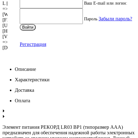
L [MULTIPLE] => Y [XML_ID] => CML2_FILES [FILE_TYPE]
Ваш E-mail или логин:
=> [MULTIPLE_CNT] => 1 [LINK_IBLOCK_ID] => 0
[WITH_DESCRIPTION] => Y [SEARCHABLE] => N
Забыли пароль?
Пароль
[FILTRABLE] => N [IS_REQUIRED] => N [VERSION] => 1
[USER_TYPE] => [USER_TYPE_SETTINGS] => Array ( )
Войти
[HINT] => [~NAME] => Файлы [~DEFAULT_VALUE] =>
[VALUE_ENUM] => [VALUE_XML_ID] => [VALUE_SORT]
=> [VALUE] => [PROPERTY_VALUE_ID] =>
Регистрация
[DESCRIPTION] => [~DESCRIPTION] => [~VALUE] => )
Описание
Характеристики
Доставка
Оплата
Элемент питания РЕКОРД LR03 BP1 (типоразмер ААА)
предназначен для обеспечения надежной работы электронных