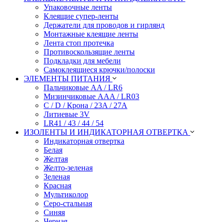
Упаковочные ленты
Клеящие супер-ленты
Держатели для проводов и гирлянд
Монтажные клеящие ленты
Лента стоп протечка
Противоскользящие ленты
Подкладки для мебели
Самоклеящиеся крючки/полоски
ЭЛЕМЕНТЫ ПИТАНИЯ
Пальчиковые AA / LR6
Мизинчиковые AAA / LR03
C / D / Крона / 23A / 27A
Литиевые 3V
LR41 / 43 / 44 / 54
ИЗОЛЕНТЫ И ИНДИКАТОРНАЯ ОТВЕРТКА
Индикаторная отвертка
Белая
Желтая
Желто-зеленая
Зеленая
Красная
Мультиколор
Серо-стальная
Синяя
Черная