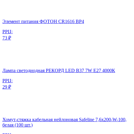
Элемент питания ФОТОН CR1616 BP4
РРЦ:
73 ₽
Лампа светодиодная РЕКОРД LED B37 7W Е27 4000К
РРЦ:
29 ₽
Хомут-стяжка кабельная нейлоновая Safeline 7,6x200-W-100,
белая (100 шт.)