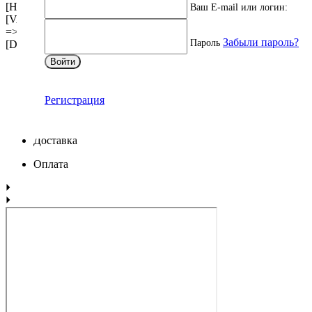
[HINT] => [~NAME] => Файлы [~DEFAULT_VALUE] =>
Ваш E-mail или логин:
[VALUE_ENUM] => [VALUE_XML_ID] => [VALUE_SORT]
=> [VALUE] => [PROPERTY_VALUE_ID] =>
Забыли пароль?
Пароль
[DESCRIPTION] => [~DESCRIPTION] => [~VALUE] => )
Войти
Описание
Регистрация
Характеристики
Доставка
Оплата