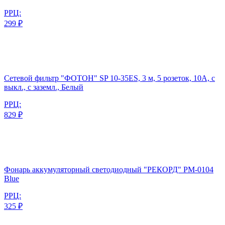
РРЦ:
299 ₽
Сетевой фильтр "ФОТОН" SP 10-35ES, 3 м, 5 розеток, 10А, с
выкл., с заземл., Белый
РРЦ:
829 ₽
Фонарь аккумуляторный светодиодный "РЕКОРД" РМ-0104
Blue
РРЦ:
325 ₽