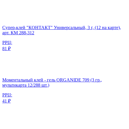
Супер-клей "КОНТАКТ" Универсальный, 3 г, (12 на карте),
арт. КМ 288-312
РРЦ:
81 ₽
Моментальный клей - гель ORGANIDE 709 (3 гр.,
мультикарта 12/288 шт.)
РРЦ:
41 ₽