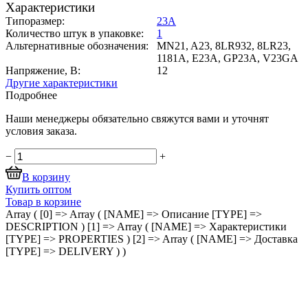
Характеристики
Типоразмер:
23A
Количество штук в упаковке:
1
Альтернативные обозначения:
MN21, A23, 8LR932, 8LR23,
1181A, E23A, GP23A, V23GA
Напряжение, В:
12
Другие характеристики
Подробнее
Наши менеджеры обязательно свяжутся вами и уточнят
условия заказа.
−
+
В корзину
Купить оптом
Товар в корзине
Array ( [0] => Array ( [NAME] => Описание [TYPE] =>
DESCRIPTION ) [1] => Array ( [NAME] => Характеристики
[TYPE] => PROPERTIES ) [2] => Array ( [NAME] => Доставка
[TYPE] => DELIVERY ) )