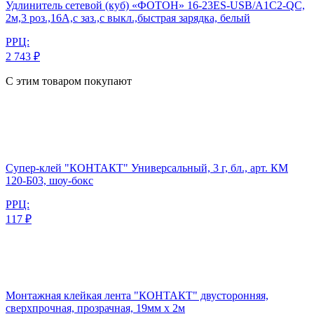
Удлинитель сетевой (куб) «ФОТОН» 16-23ES-USB/A1C2-QC,
2м,3 роз.,16А,с заз.,с выкл.,быстрая зарядка, белый
РРЦ:
2 743 ₽
С этим товаром покупают
Супер-клей "КОНТАКТ" Универсальный, 3 г, бл., арт. КМ
120-Б03, шоу-бокс
РРЦ:
117 ₽
Монтажная клейкая лента "КОНТАКТ" двусторонняя,
сверхпрочная, прозрачная, 19мм х 2м