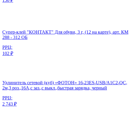
150 ₽
Супер-клей "КОНТАКТ" Для обуви, 3 г, (12 на карте), арт. КМ
288 - 312 ОБ
РРЦ:
102 ₽
Удлинитель сетевой (куб) «ФОТОН» 16-23ES-USB/A1C2-QC,
2м,3 роз.,16А,с заз.,с выкл.,быстрая зарядка, черный
РРЦ:
2 743 ₽