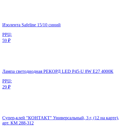
Изолента Safeline 15/10 синий
РРЦ:
59 ₽
Лампа светодиодная РЕКОРД LED P45-U 8W Е27 4000К
РРЦ:
29 ₽
Супер-клей "КОНТАКТ" Универсальный, 3 г, (12 на карте),
арт. КМ 288-312