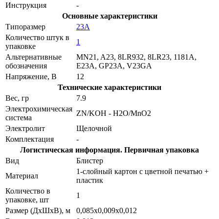
Инструкция
-
Основные характеристики
Типоразмер
23A
Количество штук в
1
упаковке
Альтернативные
MN21, A23, 8LR932, 8LR23, 1181A,
обозначения
E23A, GP23A, V23GA
Напряжение, В
12
Технические характеристики
Вес, гр
7.9
Электрохимическая
ZN/KOH - H2O/MnO2
система
Электролит
Щелочной
Комплектация
-
Логистическая информация. Первичная упаковка
Вид
Блистер
1-слойный картон с цветной печатью +
Материал
пластик
Количество в
1
упаковке, шт
Размер (ДхШхВ), м
0,085х0,009х0,012