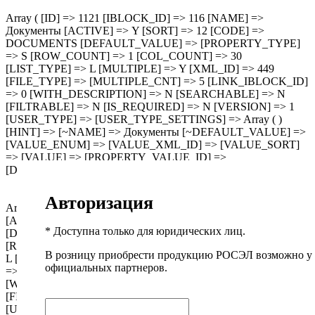
Array ( [ID] => 1121 [IBLOCK_ID] => 116 [NAME] =>
Документы [ACTIVE] => Y [SORT] => 12 [CODE] =>
DOCUMENTS [DEFAULT_VALUE] => [PROPERTY_TYPE]
=> S [ROW_COUNT] => 1 [COL_COUNT] => 30
[LIST_TYPE] => L [MULTIPLE] => Y [XML_ID] => 449
[FILE_TYPE] => [MULTIPLE_CNT] => 5 [LINK_IBLOCK_ID]
=> 0 [WITH_DESCRIPTION] => N [SEARCHABLE] => N
[FILTRABLE] => N [IS_REQUIRED] => N [VERSION] => 1
[USER_TYPE] => [USER_TYPE_SETTINGS] => Array ( )
[HINT] => [~NAME] => Документы [~DEFAULT_VALUE] =>
[VALUE_ENUM] => [VALUE_XML_ID] => [VALUE_SORT]
=> [VALUE] => [PROPERTY_VALUE_ID] =>
[DESCRIPTION] => [~DESCRIPTION] => [~VALUE] => )
Авторизация
Array ( [ID] => 1120 [IBLOCK_ID] => 116 [NAME] => Файлы
[ACTIVE] => Y [SORT] => 11 [CODE] => FILES
* Доступна только для юридических лиц.
[DEFAULT_VALUE] => [PROPERTY_TYPE] => F
[ROW_COUNT] => 1 [COL_COUNT] => 30 [LIST_TYPE] =>
В розницу приобрести продукцию РОСЭЛ возможно у
L [MULTIPLE] => Y [XML_ID] => CML2_FILES [FILE_TYPE]
официальных партнеров.
=> [MULTIPLE_CNT] => 1 [LINK_IBLOCK_ID] => 0
[WITH_DESCRIPTION] => Y [SEARCHABLE] => N
[FILTRABLE] => N [IS_REQUIRED] => N [VERSION] => 1
[USER_TYPE] => [USER_TYPE_SETTINGS] => Array ( )