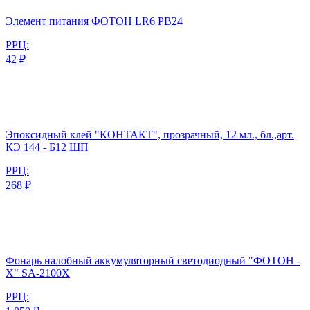
Элемент питания ФОТОН LR6 PB24
РРЦ:
42 ₽
Эпоксидный клей "КОНТАКТ", прозрачный, 12 мл., бл.,арт.
КЭ 144 - Б12 ШП
РРЦ:
268 ₽
Фонарь налобный аккумуляторный светодиодный "ФОТОН -
Х" SA-2100X
РРЦ: