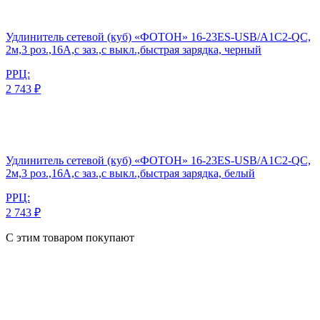
Удлинитель сетевой (куб) «ФОТОН» 16-23ES-USB/A1C2-QC,
2м,3 роз.,16А,с заз.,с выкл.,быстрая зарядка, черный
РРЦ:
2 743 ₽
Удлинитель сетевой (куб) «ФОТОН» 16-23ES-USB/A1C2-QC,
2м,3 роз.,16А,с заз.,с выкл.,быстрая зарядка, белый
РРЦ:
2 743 ₽
С этим товаром покупают