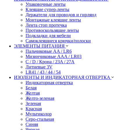
Упаковочные ленты
Клеящие супер-ленты
Держатели для проводов и гирлянд
Монтажные клеящие ленты
Лента стоп протечка
Противоскользящие ленты
Подкладки для мебели
Самоклеящиеся крючки/полоски
ЭЛЕМЕНТЫ ПИТАНИЯ
Пальчиковые AA / LR6
Мизинчиковые AAA / LR03
C / D / Крона / 23A / 27A
Литиевые 3V
LR41 / 43 / 44 / 54
ИЗОЛЕНТЫ И ИНДИКАТОРНАЯ ОТВЕРТКА
Индикаторная отвертка
Белая
Желтая
Желто-зеленая
Зеленая
Красная
Мультиколор
Серо-стальная
Синяя
Черная