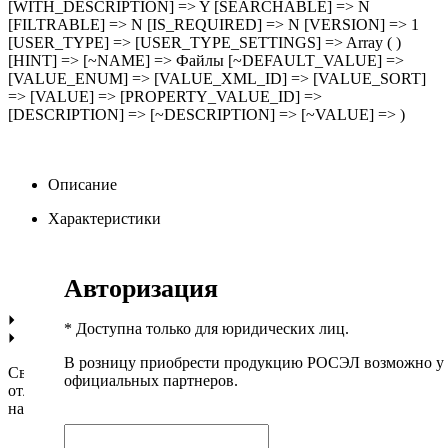
[WITH_DESCRIPTION] => Y [SEARCHABLE] => N
[FILTRABLE] => N [IS_REQUIRED] => N [VERSION] => 1
[USER_TYPE] => [USER_TYPE_SETTINGS] => Array ( )
[HINT] => [~NAME] => Файлы [~DEFAULT_VALUE] =>
[VALUE_ENUM] => [VALUE_XML_ID] => [VALUE_SORT]
=> [VALUE] => [PROPERTY_VALUE_ID] =>
[DESCRIPTION] => [~DESCRIPTION] => [~VALUE] => )
Описание
Характеристики
Доставка
Авторизация
Оплата
* Доступна только для юридических лиц.
В розницу приобрести продукцию РОСЭЛ возможно у
Светодиодная лампа
РЕКОРД LED А70-U 25W Е27 3000К
официальных партнеров.
отличается стабильной работой и устойчива к перепадам
напряжения в электросети.