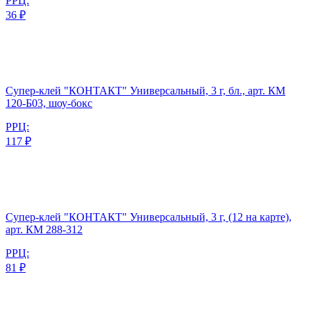
РРЦ:
36 ₽
Супер-клей "КОНТАКТ" Универсальный, 3 г, бл., арт. КМ
120-Б03, шоу-бокс
РРЦ:
117 ₽
Супер-клей "КОНТАКТ" Универсальный, 3 г, (12 на карте),
арт. КМ 288-312
РРЦ:
81 ₽