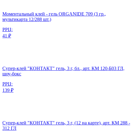
Моментальный клей - гель ORGANIDE 709 (3 гр.,
мультикарта 12/288 шт.)
РРЦ:
41 ₽
Супер-клей "КОНТАКТ" гель, 3 г, бл., арт. КМ 120-Б03 ГЛ,
шоу-бокс
РРЦ:
139 ₽
Супер-клей "КОНТАКТ" гель, 3 г, (12 на карте), арт. КМ 288 -
312 ГЛ