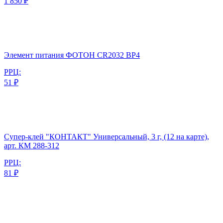
1 850 ₽
Элемент питания ФОТОН CR2032 BP4
РРЦ:
51 ₽
Супер-клей "КОНТАКТ" Универсальный, 3 г, (12 на карте),
арт. КМ 288-312
РРЦ:
81 ₽