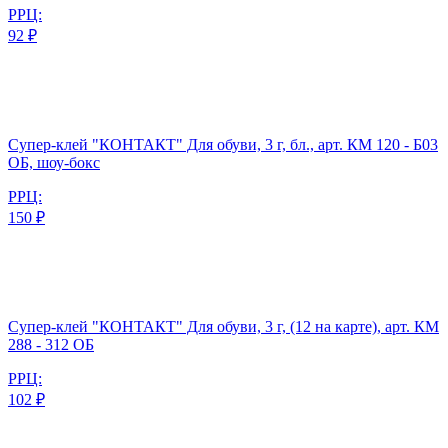
РРЦ:
92 ₽
Супер-клей "КОНТАКТ" Для обуви, 3 г, бл., арт. КМ 120 - Б03
ОБ, шоу-бокс
РРЦ:
150 ₽
Супер-клей "КОНТАКТ" Для обуви, 3 г, (12 на карте), арт. КМ
288 - 312 ОБ
РРЦ:
102 ₽