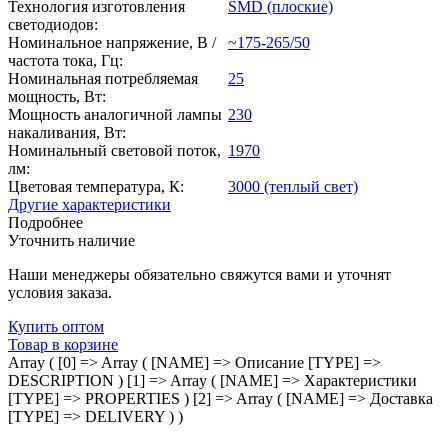
Технология изготовления
SMD (плоские)
светодиодов:
Номинальное напряжение, В /
~175-265/50
частота тока, Гц:
Номинальная потребляемая
25
мощность, Вт:
Мощность аналогичной лампы
230
накаливания, Вт:
Номинальный световой поток,
1970
лм:
Цветовая температура, К:
3000 (теплый свет)
Другие характеристики
Подробнее
Уточнить наличие
Наши менеджеры обязательно свяжутся вами и уточнят
условия заказа.
Купить оптом
Товар в корзине
Array ( [0] => Array ( [NAME] => Описание [TYPE] =>
DESCRIPTION ) [1] => Array ( [NAME] => Характеристики
[TYPE] => PROPERTIES ) [2] => Array ( [NAME] => Доставка
[TYPE] => DELIVERY ) )