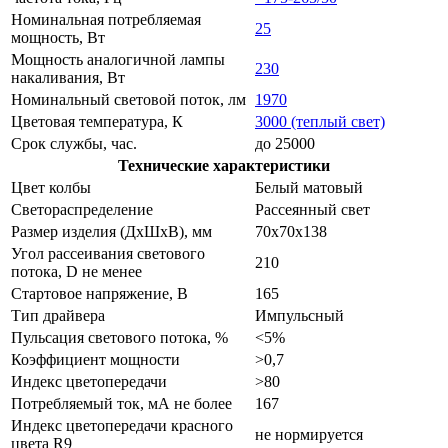
Номинальная потребляемая
25
мощность, Вт
Мощность аналогичной лампы
230
накаливания, Вт
Номинальный световой поток, лм
1970
Цветовая температура, К
3000 (теплый свет)
Срок службы, час.
до 25000
Технические характеристики
Цвет колбы
Белый матовый
Светораспределение
Рассеянный свет
Размер изделия (ДхШхВ), мм
70х70х138
Угол рассеивания светового
210
потока, D не менее
Стартовое напряжение, В
165
Тип драйвера
Импульсный
Пульсация светового потока, %
<5%
Коэффициент мощности
>0,7
Индекс цветопередачи
>80
Потребляемый ток, мА не более
167
Индекс цветопередачи красного
не нормируется
цвета R9