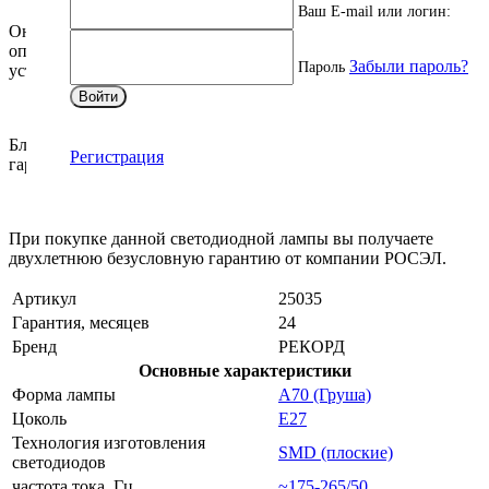
Ваш E-mail или логин:
Она полностью безопасна для зрения, обеспечивает
оптимальную передачу цвета и не создает помех электронным
Забыли пароль?
Пароль
устройствам.
Войти
Благодаря отличному тепловому балансу, у лампы
Регистрация
гарантированно длительный срок службы до 25 000 часов.
При покупке данной светодиодной лампы вы получаете
двухлетнюю безусловную гарантию от компании РОСЭЛ.
Артикул
25035
Гарантия, месяцев
24
Бренд
РЕКОРД
Основные характеристики
Форма лампы
A70 (Груша)
Цоколь
E27
Технология изготовления
SMD (плоские)
светодиодов
частота тока, Гц
~175-265/50