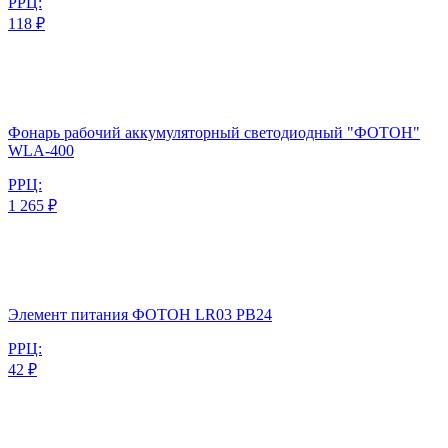
РРЦ:
118 ₽
Фонарь рабочий аккумуляторный светодиодный "ФОТОН"
WLА-400
РРЦ:
1 265 ₽
Элемент питания ФОТОН LR03 PB24
РРЦ:
42 ₽