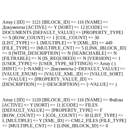
Array ( [ID] => 1121 [IBLOCK_ID] => 116 [NAME] =>
Документы [ACTIVE] => Y [SORT] => 12 [CODE] =>
DOCUMENTS [DEFAULT_VALUE] => [PROPERTY_TYPE]
=> S [ROW_COUNT] => 1 [COL_COUNT] => 30
[LIST_TYPE] => L [MULTIPLE] => Y [XML_ID] => 449
[FILE_TYPE] => [MULTIPLE_CNT] => 5 [LINK_IBLOCK_ID]
=> 0 [WITH_DESCRIPTION] => N [SEARCHABLE] => N
[FILTRABLE] => N [IS_REQUIRED] => N [VERSION] => 1
[USER_TYPE] => [USER_TYPE_SETTINGS] => Array ( )
[HINT] => [~NAME] => Документы [~DEFAULT_VALUE] =>
[VALUE_ENUM] => [VALUE_XML_ID] => [VALUE_SORT]
=> [VALUE] => [PROPERTY_VALUE_ID] =>
[DESCRIPTION] => [~DESCRIPTION] => [~VALUE] => )
Array ( [ID] => 1120 [IBLOCK_ID] => 116 [NAME] => Файлы
[ACTIVE] => Y [SORT] => 11 [CODE] => FILES
[DEFAULT_VALUE] => [PROPERTY_TYPE] => F
[ROW_COUNT] => 1 [COL_COUNT] => 30 [LIST_TYPE] =>
L [MULTIPLE] => Y [XML_ID] => CML2_FILES [FILE_TYPE]
=> [MULTIPLE_CNT] => 1 [LINK_IBLOCK_ID] => 0