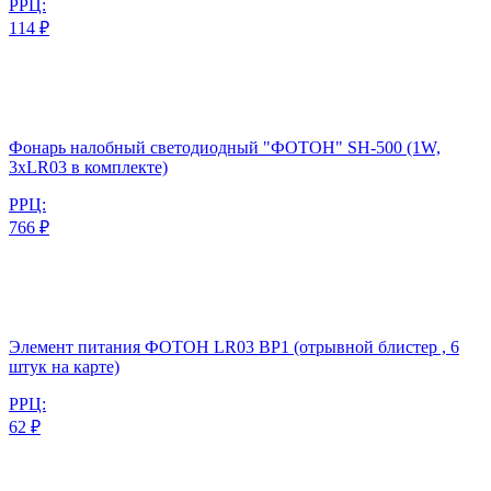
РРЦ:
114 ₽
Фонарь налобный светодиодный "ФОТОН" SH-500 (1W,
3xLR03 в комплекте)
РРЦ:
766 ₽
Элемент питания ФОТОН LR03 BP1 (отрывной блистер , 6
штук на карте)
РРЦ:
62 ₽