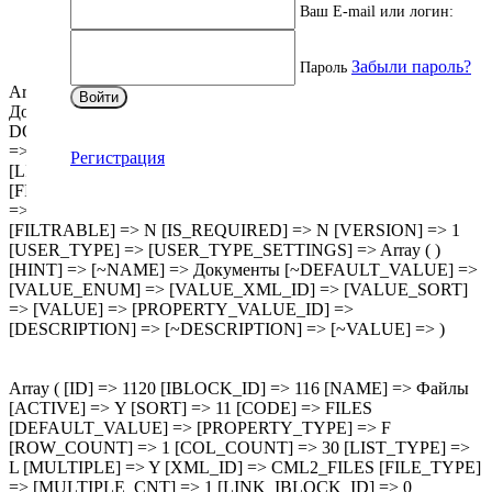
Ваш E-mail или логин:
Забыли пароль?
Пароль
Array ( [ID] => 1121 [IBLOCK_ID] => 116 [NAME] =>
Войти
Документы [ACTIVE] => Y [SORT] => 12 [CODE] =>
DOCUMENTS [DEFAULT_VALUE] => [PROPERTY_TYPE]
=> S [ROW_COUNT] => 1 [COL_COUNT] => 30
Регистрация
[LIST_TYPE] => L [MULTIPLE] => Y [XML_ID] => 449
[FILE_TYPE] => [MULTIPLE_CNT] => 5 [LINK_IBLOCK_ID]
=> 0 [WITH_DESCRIPTION] => N [SEARCHABLE] => N
[FILTRABLE] => N [IS_REQUIRED] => N [VERSION] => 1
[USER_TYPE] => [USER_TYPE_SETTINGS] => Array ( )
[HINT] => [~NAME] => Документы [~DEFAULT_VALUE] =>
[VALUE_ENUM] => [VALUE_XML_ID] => [VALUE_SORT]
=> [VALUE] => [PROPERTY_VALUE_ID] =>
[DESCRIPTION] => [~DESCRIPTION] => [~VALUE] => )
Array ( [ID] => 1120 [IBLOCK_ID] => 116 [NAME] => Файлы
[ACTIVE] => Y [SORT] => 11 [CODE] => FILES
[DEFAULT_VALUE] => [PROPERTY_TYPE] => F
[ROW_COUNT] => 1 [COL_COUNT] => 30 [LIST_TYPE] =>
L [MULTIPLE] => Y [XML_ID] => CML2_FILES [FILE_TYPE]
=> [MULTIPLE_CNT] => 1 [LINK_IBLOCK_ID] => 0