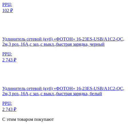
РРЦ:
102 ₽
Удлинитель сетевой (куб) «ФОТОН» 16-23ES-USB/A1C2-QC,
2м,3 роз.,16А,с заз.,с выкл.,быстрая зарядка, черный
РРЦ:
2 743 ₽
Удлинитель сетевой (куб) «ФОТОН» 16-23ES-USB/A1C2-QC,
2м,3 роз.,16А,с заз.,с выкл.,быстрая зарядка, белый
РРЦ:
2 743 ₽
С этим товаром покупают