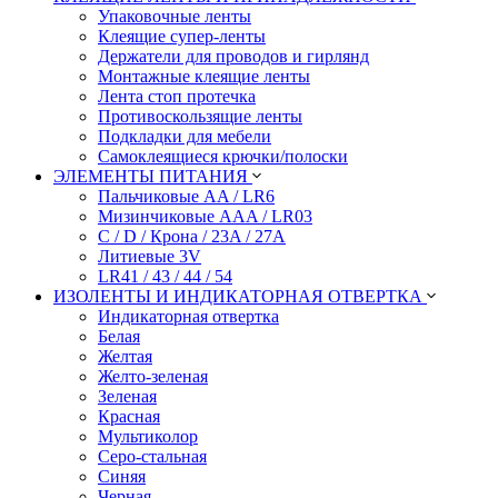
Упаковочные ленты
Клеящие супер-ленты
Держатели для проводов и гирлянд
Монтажные клеящие ленты
Лента стоп протечка
Противоскользящие ленты
Подкладки для мебели
Самоклеящиеся крючки/полоски
ЭЛЕМЕНТЫ ПИТАНИЯ
Пальчиковые AA / LR6
Мизинчиковые AAA / LR03
C / D / Крона / 23A / 27A
Литиевые 3V
LR41 / 43 / 44 / 54
ИЗОЛЕНТЫ И ИНДИКАТОРНАЯ ОТВЕРТКА
Индикаторная отвертка
Белая
Желтая
Желто-зеленая
Зеленая
Красная
Мультиколор
Серо-стальная
Синяя
Черная