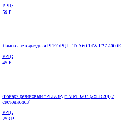
РРЦ:
59 ₽
Лампа светодиодная РЕКОРД LED А60 14W E27 4000K
РРЦ:
45 ₽
Фонарь резиновый "РЕКОРД" ММ-0207 (2хLR20) (7
светодиодов)
РРЦ:
253 ₽