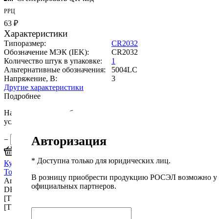
РРЦ
63 ₽
Характеристики
Типоразмер:
CR2032
Обозначение МЭК (IEK):
CR2032
Количество штук в упаковке:
1
Альтернативные обозначения:
5004LC
Напряжение, В:
3
Другие характеристики
Подробнее
Наши менеджеры обязательно свяжутся вами и уточнят
условия заказа.
Авторизация
−
+
В корзину
* Доступна только для юридических лиц.
Купить оптом
Товар в корзине
В розницу приобрести продукцию РОСЭЛ возможно у
Array ( [0] => Array ( [NAME] => Описание [TYPE] =>
официальных партнеров.
DESCRIPTION ) [1] => Array ( [NAME] => Характеристики
[TYPE] => PROPERTIES ) [2] => Array ( [NAME] => Доставка
[TYPE] => DELIVERY ) )