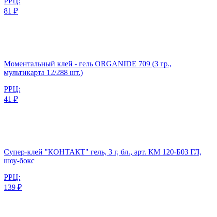
РРЦ:
81 ₽
Моментальный клей - гель ORGANIDE 709 (3 гр.,
мультикарта 12/288 шт.)
РРЦ:
41 ₽
Супер-клей "КОНТАКТ" гель, 3 г, бл., арт. КМ 120-Б03 ГЛ,
шоу-бокс
РРЦ:
139 ₽