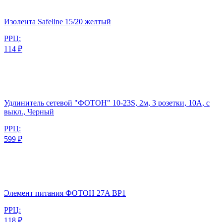
Изолента Safeline 15/20 желтый
РРЦ:
114 ₽
Удлинитель сетевой "ФОТОН" 10-23S, 2м, 3 розетки, 10А, с
выкл., Черный
РРЦ:
599 ₽
Элемент питания ФОТОН 27A BP1
РРЦ:
118 ₽