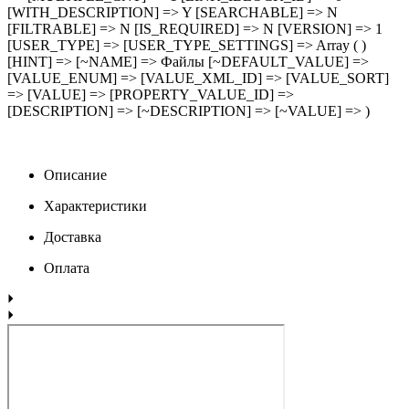
[WITH_DESCRIPTION] => Y [SEARCHABLE] => N
[FILTRABLE] => N [IS_REQUIRED] => N [VERSION] => 1
[USER_TYPE] => [USER_TYPE_SETTINGS] => Array ( )
[HINT] => [~NAME] => Файлы [~DEFAULT_VALUE] =>
[VALUE_ENUM] => [VALUE_XML_ID] => [VALUE_SORT]
=> [VALUE] => [PROPERTY_VALUE_ID] =>
[DESCRIPTION] => [~DESCRIPTION] => [~VALUE] => )
Описание
Характеристики
Доставка
Оплата