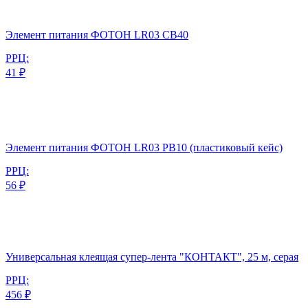
Элемент питания ФОТОН LR03 CB40
РРЦ:
41 ₽
Элемент питания ФОТОН LR03 PB10 (пластиковый кейс)
РРЦ:
56 ₽
Универсальная клеящая супер-лента "КОНТАКТ", 25 м, серая
РРЦ:
456 ₽