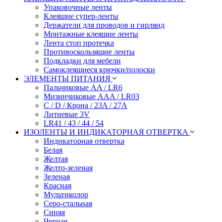
Упаковочные ленты
Клеящие супер-ленты
Держатели для проводов и гирлянд
Монтажные клеящие ленты
Лента стоп протечка
Противоскользящие ленты
Подкладки для мебели
Самоклеящиеся крючки/полоски
ЭЛЕМЕНТЫ ПИТАНИЯ
Пальчиковые AA / LR6
Мизинчиковые AAA / LR03
C / D / Крона / 23A / 27A
Литиевые 3V
LR41 / 43 / 44 / 54
ИЗОЛЕНТЫ И ИНДИКАТОРНАЯ ОТВЕРТКА
Индикаторная отвертка
Белая
Желтая
Желто-зеленая
Зеленая
Красная
Мультиколор
Серо-стальная
Синяя
Черная