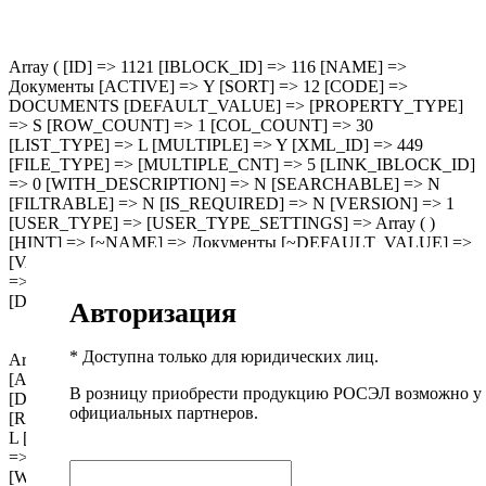
Array ( [ID] => 1121 [IBLOCK_ID] => 116 [NAME] =>
Документы [ACTIVE] => Y [SORT] => 12 [CODE] =>
DOCUMENTS [DEFAULT_VALUE] => [PROPERTY_TYPE]
=> S [ROW_COUNT] => 1 [COL_COUNT] => 30
[LIST_TYPE] => L [MULTIPLE] => Y [XML_ID] => 449
[FILE_TYPE] => [MULTIPLE_CNT] => 5 [LINK_IBLOCK_ID]
=> 0 [WITH_DESCRIPTION] => N [SEARCHABLE] => N
[FILTRABLE] => N [IS_REQUIRED] => N [VERSION] => 1
[USER_TYPE] => [USER_TYPE_SETTINGS] => Array ( )
[HINT] => [~NAME] => Документы [~DEFAULT_VALUE] =>
[VALUE_ENUM] => [VALUE_XML_ID] => [VALUE_SORT]
=> [VALUE] => [PROPERTY_VALUE_ID] =>
[DESCRIPTION] => [~DESCRIPTION] => [~VALUE] => )
Авторизация
* Доступна только для юридических лиц.
Array ( [ID] => 1120 [IBLOCK_ID] => 116 [NAME] => Файлы
[ACTIVE] => Y [SORT] => 11 [CODE] => FILES
В розницу приобрести продукцию РОСЭЛ возможно у
[DEFAULT_VALUE] => [PROPERTY_TYPE] => F
официальных партнеров.
[ROW_COUNT] => 1 [COL_COUNT] => 30 [LIST_TYPE] =>
L [MULTIPLE] => Y [XML_ID] => CML2_FILES [FILE_TYPE]
=> [MULTIPLE_CNT] => 1 [LINK_IBLOCK_ID] => 0
[WITH_DESCRIPTION] => Y [SEARCHABLE] => N