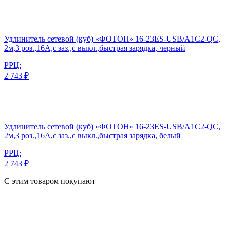
Удлинитель сетевой (куб) «ФОТОН» 16-23ES-USB/A1C2-QC,
2м,3 роз.,16А,с заз.,с выкл.,быстрая зарядка, черный
РРЦ:
2 743 ₽
Удлинитель сетевой (куб) «ФОТОН» 16-23ES-USB/A1C2-QC,
2м,3 роз.,16А,с заз.,с выкл.,быстрая зарядка, белый
РРЦ:
2 743 ₽
С этим товаром покупают