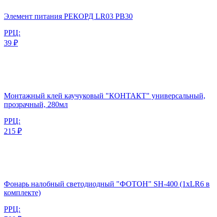
Элемент питания РЕКОРД LR03 PB30
РРЦ:
39 ₽
Монтажный клей каучуковый "КОНТАКТ" универсальный,
прозрачный, 280мл
РРЦ:
215 ₽
Фонарь налобный светодиодный "ФОТОН" SH-400 (1хLR6 в
комплекте)
РРЦ: