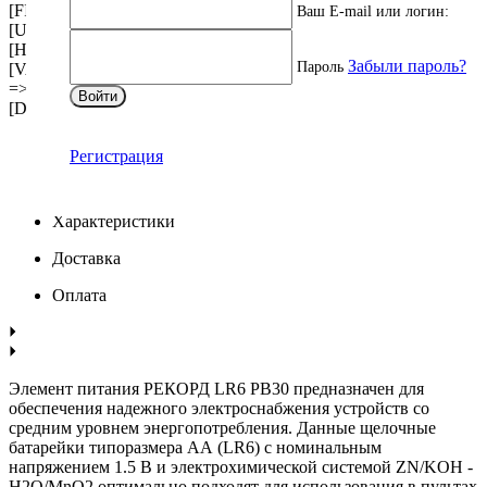
[FILTRABLE] => N [IS_REQUIRED] => N [VERSION] => 1
Ваш E-mail или логин:
[USER_TYPE] => [USER_TYPE_SETTINGS] => Array ( )
[HINT] => [~NAME] => Файлы [~DEFAULT_VALUE] =>
Забыли пароль?
Пароль
[VALUE_ENUM] => [VALUE_XML_ID] => [VALUE_SORT]
=> [VALUE] => [PROPERTY_VALUE_ID] =>
Войти
[DESCRIPTION] => [~DESCRIPTION] => [~VALUE] => )
Регистрация
Описание
Характеристики
Доставка
Оплата
Элемент питания РЕКОРД LR6 PB30 предназначен для
обеспечения надежного электроснабжения устройств со
средним уровнем энергопотребления. Данные щелочные
батарейки типоразмера АА (LR6) с номинальным
напряжением 1.5 В и электрохимической системой ZN/KOH -
H2O/MnO2 оптимально подходят для использования в пультах