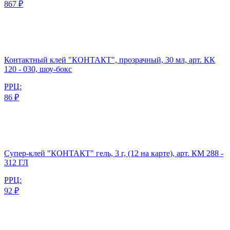
867 ₽
Контактный клей "КОНТАКТ", прозрачный, 30 мл, арт. КК
120 - 030, шоу-бокс
РРЦ:
86 ₽
Супер-клей "КОНТАКТ" гель, 3 г, (12 на карте), арт. КМ 288 -
312 ГЛ
РРЦ:
92 ₽