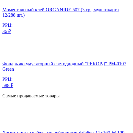
Моментальный клей ORGANIDE 507 (3 гр., мультикарта
12/288 шт.)
РРЦ:
36 ₽
Фонарь аккумуляторный светодиодный "РЕКОРД" РМ-0107
Green
РРЦ:
588 ₽
Самые продаваемые товары
Хомут-стяжка кабельная нейлоновая Safeline 2,5x160-W-100,