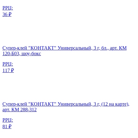
РРЦ:
36 ₽
Супер-клей "КОНТАКТ" Универсальный, 3 г, бл., арт. КМ
120-Б03, шоу-бокс
РРЦ:
117 ₽
Супер-клей "КОНТАКТ" Универсальный, 3 г, (12 на карте),
арт. КМ 288-312
РРЦ:
81 ₽