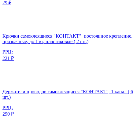
29 ₽
Крючки самоклеящиеся "КОНТАКТ", постоянное крепление,
прозрачные, до 1 кг, пластиковые ( 2 шт.)
РРЦ:
221 ₽
Держатели проводов самоклеящиеся "КОНТАКТ", 1 канал ( 6
шт.)
РРЦ:
290 ₽