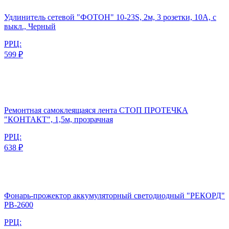
Удлинитель сетевой "ФОТОН" 10-23S, 2м, 3 розетки, 10А, с
выкл., Черный
РРЦ:
599 ₽
Ремонтная самоклеящаяся лента СТОП ПРОТЕЧКА
"КОНТАКТ", 1,5м, прозрачная
РРЦ:
638 ₽
Фонарь-прожектор аккумуляторный светодиодный "РЕКОРД"
PB-2600
РРЦ: