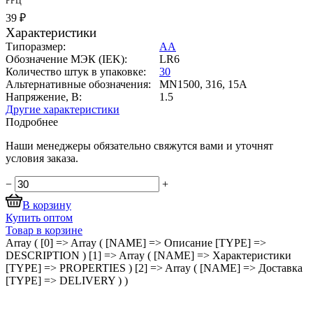
РРЦ
39 ₽
Характеристики
Типоразмер:
АА
Обозначение МЭК (IEK):
LR6
Количество штук в упаковке:
30
Альтернативные обозначения:
MN1500, 316, 15A
Напряжение, В:
1.5
Другие характеристики
Подробнее
Наши менеджеры обязательно свяжутся вами и уточнят
условия заказа.
−
+
В корзину
Купить оптом
Товар в корзине
Array ( [0] => Array ( [NAME] => Описание [TYPE] =>
DESCRIPTION ) [1] => Array ( [NAME] => Характеристики
[TYPE] => PROPERTIES ) [2] => Array ( [NAME] => Доставка
[TYPE] => DELIVERY ) )