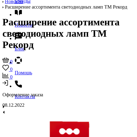
Бренды
Новости
Расширениe ассортимента светодиодных ламп ТМ Рекорд
Расширениe ассортимента
Новости
светодиодных ламп ТМ
Рекорд
Блог
0
0
Помощь
0
Оформление заказа
Контакты
08.12.2022