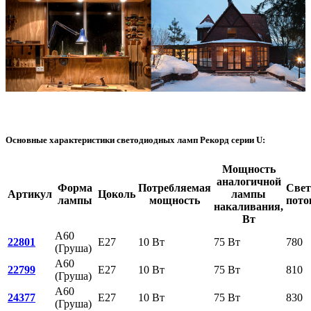
Основные характеристики светодиодных ламп Рекорд серии U:
Мощность
аналогичной
Форма
Потребляемая
Свет
Артикул
Цоколь
лампы
лампы
мощность
пото
накаливания,
Вт
A60
22801
E27
10 Вт
75 Вт
780
(Груша)
A60
22799
E27
10 Вт
75 Вт
810
(Груша)
A60
24377
E27
10 Вт
75 Вт
830
(Груша)