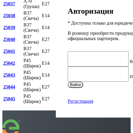
A70
25037
E27
25 Вт
230 Вт
2030
(Груша)
Авторизация
B37
25038
E14
8 Вт
70 Вт
650
(Свеча)
* Доступна только для юридиче
B37
25039
E14
8 Вт
70 Вт
680
(Свеча)
В розницу приобрести продук
B37
официальных партнеров.
25040
E27
8 Вт
70 Вт
650
(Свеча)
B37
25041
E27
8 Вт
70 Вт
680
(Свеча)
P45
В
25042
E14
8 Вт
70 Вт
650
(Шарик)
P45
25043
E14
8 Вт
70 Вт
680
П
(Шарик)
P45
Войти
25044
E27
8 Вт
70 Вт
650
(Шарик)
P45
25045
E27
8 Вт
70 Вт
680
Регистрация
(Шарик)