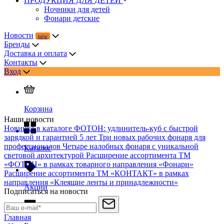
ПРОДУКЦИЯ ДЛЯ ДЕТЕЙ
Ночники для детей
Фонари детские
Новости
Бренды
Доставка и оплата
Контакты
Вход
Корзина
Наши новости
Новинка в каталоге ФОТОН: удлинитель-куб с быстрой
зарядкой и гарантией 5 лет
Три новых рабочих фонаря для
профессионалов
Четыре налобных фонаря с уникальной
Каталог
световой архитектурой
Расширение ассортимента ТМ
«ФОТОН» в рамках товарного направления «Фонари»
Расширение ассортимента ТМ «КОНТАКТ» в рамках
направления «Клеящие ленты и принадлежности»
Акции
Подписаться на новости
Главная