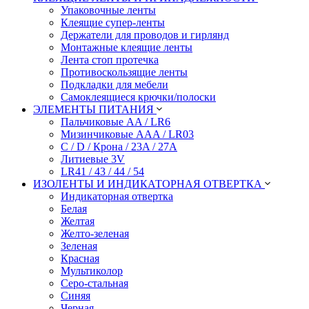
Упаковочные ленты
Клеящие супер-ленты
Держатели для проводов и гирлянд
Монтажные клеящие ленты
Лента стоп протечка
Противоскользящие ленты
Подкладки для мебели
Самоклеящиеся крючки/полоски
ЭЛЕМЕНТЫ ПИТАНИЯ
Пальчиковые AA / LR6
Мизинчиковые AAA / LR03
C / D / Крона / 23A / 27A
Литиевые 3V
LR41 / 43 / 44 / 54
ИЗОЛЕНТЫ И ИНДИКАТОРНАЯ ОТВЕРТКА
Индикаторная отвертка
Белая
Желтая
Желто-зеленая
Зеленая
Красная
Мультиколор
Серо-стальная
Синяя
Черная