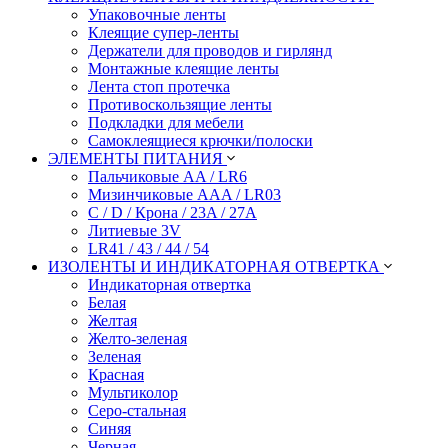
Упаковочные ленты
Клеящие супер-ленты
Держатели для проводов и гирлянд
Монтажные клеящие ленты
Лента стоп протечка
Противоскользящие ленты
Подкладки для мебели
Самоклеящиеся крючки/полоски
ЭЛЕМЕНТЫ ПИТАНИЯ
Пальчиковые AA / LR6
Мизинчиковые AAA / LR03
C / D / Крона / 23A / 27A
Литиевые 3V
LR41 / 43 / 44 / 54
ИЗОЛЕНТЫ И ИНДИКАТОРНАЯ ОТВЕРТКА
Индикаторная отвертка
Белая
Желтая
Желто-зеленая
Зеленая
Красная
Мультиколор
Серо-стальная
Синяя
Черная