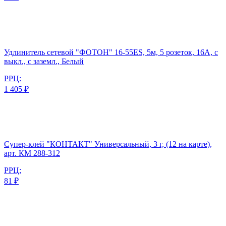
Удлинитель сетевой "ФОТОН" 16-55ЕS, 5м, 5 розеток, 16А, с
выкл., с заземл., Белый
РРЦ:
1 405 ₽
Супер-клей "КОНТАКТ" Универсальный, 3 г, (12 на карте),
арт. КМ 288-312
РРЦ:
81 ₽