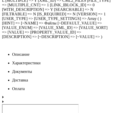
L [MULTIPLE] => Y [XML_ID] => CML2_FILES [FILE_TYPE]
=> [MULTIPLE_CNT] => 1 [LINK_IBLOCK_ID] => 0
[WITH_DESCRIPTION] => Y [SEARCHABLE] => N
[FILTRABLE] => N [IS_REQUIRED] => N [VERSION] => 1
[USER_TYPE] => [USER_TYPE_SETTINGS] => Array ( )
[HINT] => [~NAME] => Файлы [~DEFAULT_VALUE] =>
[VALUE_ENUM] => [VALUE_XML_ID] => [VALUE_SORT]
=> [VALUE] => [PROPERTY_VALUE_ID] =>
[DESCRIPTION] => [~DESCRIPTION] => [~VALUE] => )
Описание
Характеристики
Документы
Доставка
Оплата