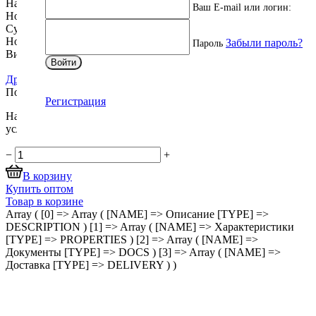
Наличие заземления:
без заземления
Ваш E-mail или логин:
Номинальный ток, А:
max 6
Суммарная мощность, Вт:
max 1500
Номинальное напряжение, В:
250
Забыли пароль?
Пароль
Вилки евростандарта:
разветвитель с функцией
Войти
переходника
Другие характеристики
Подробнее
Регистрация
Наши менеджеры обязательно свяжутся вами и уточнят
условия заказа.
−
+
В корзину
Купить оптом
Товар в корзине
Array ( [0] => Array ( [NAME] => Описание [TYPE] =>
DESCRIPTION ) [1] => Array ( [NAME] => Характеристики
[TYPE] => PROPERTIES ) [2] => Array ( [NAME] =>
Документы [TYPE] => DOCS ) [3] => Array ( [NAME] =>
Доставка [TYPE] => DELIVERY ) )