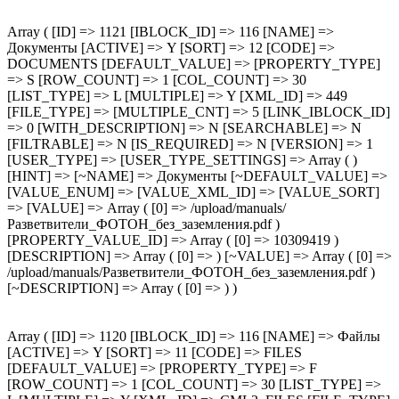
Array ( [ID] => 1121 [IBLOCK_ID] => 116 [NAME] =>
Документы [ACTIVE] => Y [SORT] => 12 [CODE] =>
DOCUMENTS [DEFAULT_VALUE] => [PROPERTY_TYPE]
=> S [ROW_COUNT] => 1 [COL_COUNT] => 30
[LIST_TYPE] => L [MULTIPLE] => Y [XML_ID] => 449
[FILE_TYPE] => [MULTIPLE_CNT] => 5 [LINK_IBLOCK_ID]
=> 0 [WITH_DESCRIPTION] => N [SEARCHABLE] => N
[FILTRABLE] => N [IS_REQUIRED] => N [VERSION] => 1
[USER_TYPE] => [USER_TYPE_SETTINGS] => Array ( )
[HINT] => [~NAME] => Документы [~DEFAULT_VALUE] =>
[VALUE_ENUM] => [VALUE_XML_ID] => [VALUE_SORT]
=> [VALUE] => Array ( [0] => /upload/manuals/
Разветвители_ФОТОН_без_заземления.pdf )
[PROPERTY_VALUE_ID] => Array ( [0] => 10309419 )
[DESCRIPTION] => Array ( [0] => ) [~VALUE] => Array ( [0] =>
/upload/manuals/Разветвители_ФОТОН_без_заземления.pdf )
[~DESCRIPTION] => Array ( [0] => ) )
Array ( [ID] => 1120 [IBLOCK_ID] => 116 [NAME] => Файлы
[ACTIVE] => Y [SORT] => 11 [CODE] => FILES
[DEFAULT_VALUE] => [PROPERTY_TYPE] => F
[ROW_COUNT] => 1 [COL_COUNT] => 30 [LIST_TYPE] =>