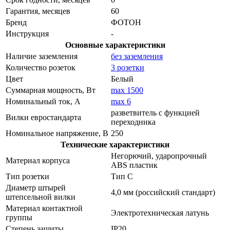
Гарантия, месяцев
60
Бренд
ФОТОН
Инструкция
-
Основные характеристики
Наличие заземления
без заземления
Количество розеток
3 розетки
Цвет
Белый
Суммарная мощность, Вт
max 1500
Номинальный ток, А
max 6
разветвитель с функцией
Вилки евростандарта
переходника
Номинальное напряжение, В
250
Технические характеристики
Негорючий, ударопрочный
Материал корпуса
ABS пластик
Тип розетки
Тип C
Диаметр штырей
4,0 мм (российский стандарт)
штепсельной вилки
Материал контактной
Электротехническая латунь
группы
Степень защиты
IP20