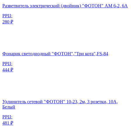
Разветвитель электрический (двойник) "ФОТОН" АМ 6-2, 6А
РРЦ:
280 ₽
Фонарик светодиодный "ФОТОН","Три кота",FS-84
РРЦ:
444 ₽
Удлинитель сетевой "ФОТОН" 10-23, 2м, 3 розетки, 10А,
Белый
РРЦ:
481 ₽