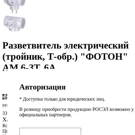
Разветвитель электрический
(тройник, Т-обр.) "ФОТОН"
АМ 6-3Т, 6А
Авторизация
Артикул:
22845
Сгенерировать QR-код
* Доступна только для юридических лиц.
РРЦ
В розницу приобрести продукцию РОСЭЛ возможно у
337 ₽
официальных партнеров.
Характеристики
Количество розеток:
3 розетки
Цвет:
Белый