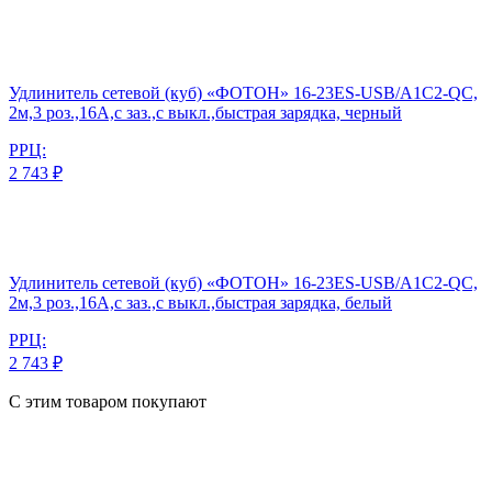
Удлинитель сетевой (куб) «ФОТОН» 16-23ES-USB/A1C2-QC,
2м,3 роз.,16А,с заз.,с выкл.,быстрая зарядка, черный
РРЦ:
2 743 ₽
Удлинитель сетевой (куб) «ФОТОН» 16-23ES-USB/A1C2-QC,
2м,3 роз.,16А,с заз.,с выкл.,быстрая зарядка, белый
РРЦ:
2 743 ₽
С этим товаром покупают