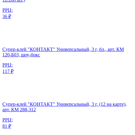
РРЦ:
36 ₽
Супер-клей "КОНТАКТ" Универсальный, 3 г, бл., арт. КМ
120-Б03, шоу-бокс
РРЦ:
117 ₽
Супер-клей "КОНТАКТ" Универсальный, 3 г, (12 на карте),
арт. КМ 288-312
РРЦ:
81 ₽