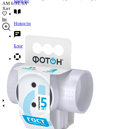
Бренды
АМ 6-3Т, 6А
Хит
Новости
Блог
Помощь
Контакты