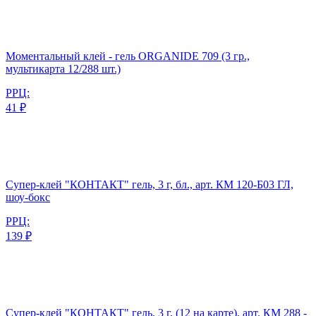
Моментальный клей - гель ORGANIDE 709 (3 гр.,
мультикарта 12/288 шт.)
РРЦ:
41 ₽
Супер-клей "КОНТАКТ" гель, 3 г, бл., арт. КМ 120-Б03 ГЛ,
шоу-бокс
РРЦ:
139 ₽
Супер-клей "КОНТАКТ" гель, 3 г, (12 на карте), арт. КМ 288 -