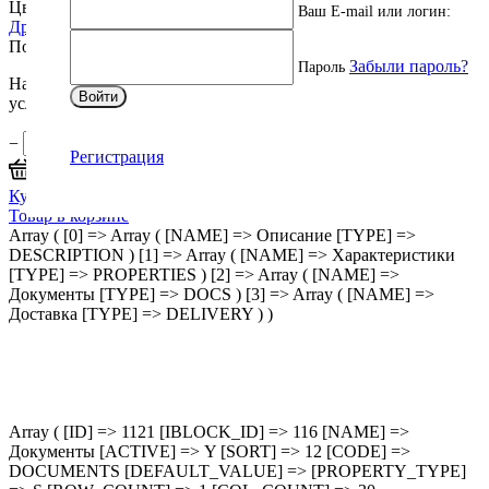
Цветовая температура, К:
4000 (дневной свет)
Ваш E-mail или логин:
Другие характеристики
Подробнее
Забыли пароль?
Пароль
Наши менеджеры обязательно свяжутся вами и уточнят
Войти
условия заказа.
−
+
Регистрация
В корзину
Купить оптом
Товар в корзине
Array ( [0] => Array ( [NAME] => Описание [TYPE] =>
DESCRIPTION ) [1] => Array ( [NAME] => Характеристики
[TYPE] => PROPERTIES ) [2] => Array ( [NAME] =>
Документы [TYPE] => DOCS ) [3] => Array ( [NAME] =>
Доставка [TYPE] => DELIVERY ) )
Array ( [ID] => 1121 [IBLOCK_ID] => 116 [NAME] =>
Документы [ACTIVE] => Y [SORT] => 12 [CODE] =>
DOCUMENTS [DEFAULT_VALUE] => [PROPERTY_TYPE]