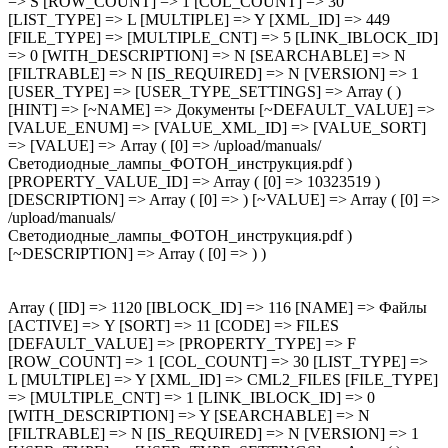
=> S [ROW_COUNT] => 1 [COL_COUNT] => 30
[LIST_TYPE] => L [MULTIPLE] => Y [XML_ID] => 449
[FILE_TYPE] => [MULTIPLE_CNT] => 5 [LINK_IBLOCK_ID]
=> 0 [WITH_DESCRIPTION] => N [SEARCHABLE] => N
[FILTRABLE] => N [IS_REQUIRED] => N [VERSION] => 1
[USER_TYPE] => [USER_TYPE_SETTINGS] => Array ( )
[HINT] => [~NAME] => Документы [~DEFAULT_VALUE] =>
[VALUE_ENUM] => [VALUE_XML_ID] => [VALUE_SORT]
=> [VALUE] => Array ( [0] => /upload/manuals/
Светодиодные_лампы_ФОТОН_инструкция.pdf )
[PROPERTY_VALUE_ID] => Array ( [0] => 10323519 )
[DESCRIPTION] => Array ( [0] => ) [~VALUE] => Array ( [0] =>
/upload/manuals/
Светодиодные_лампы_ФОТОН_инструкция.pdf )
[~DESCRIPTION] => Array ( [0] => ) )
Array ( [ID] => 1120 [IBLOCK_ID] => 116 [NAME] => Файлы
[ACTIVE] => Y [SORT] => 11 [CODE] => FILES
[DEFAULT_VALUE] => [PROPERTY_TYPE] => F
[ROW_COUNT] => 1 [COL_COUNT] => 30 [LIST_TYPE] =>
L [MULTIPLE] => Y [XML_ID] => CML2_FILES [FILE_TYPE]
=> [MULTIPLE_CNT] => 1 [LINK_IBLOCK_ID] => 0
[WITH_DESCRIPTION] => Y [SEARCHABLE] => N
[FILTRABLE] => N [IS_REQUIRED] => N [VERSION] => 1