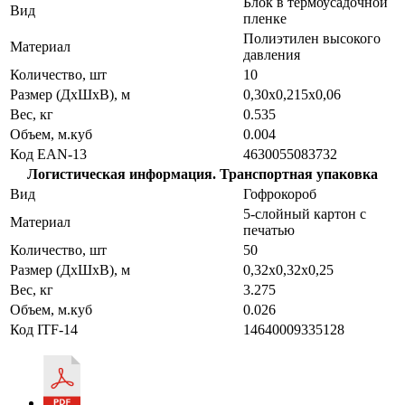
Блок в термоусадочной
Вид
пленке
Полиэтилен высокого
Материал
давления
Количество, шт
10
Размер (ДхШхВ), м
0,30х0,215х0,06
Вес, кг
0.535
Объем, м.куб
0.004
Код EAN-13
4630055083732
Логистическая информация. Транспортная упаковка
Вид
Гофрокороб
5-слойный картон с
Материал
печатью
Количество, шт
50
Размер (ДхШхВ), м
0,32х0,32х0,25
Вес, кг
3.275
Объем, м.куб
0.026
Код ITF-14
14640009335128