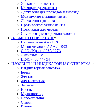
Упаковочные ленты
Клеящие супер-ленты
Держатели для проводов и гирлянд
Монтажные клеящие ленты
Лента стоп протечка
Противоскользящие ленты
Подкладки для мебели
Самоклеящиеся крючки/полоски
ЭЛЕМЕНТЫ ПИТАНИЯ
Пальчиковые AA / LR6
Мизинчиковые AAA / LR03
C / D / Крона / 23A / 27A
Литиевые 3V
LR41 / 43 / 44 / 54
ИЗОЛЕНТЫ И ИНДИКАТОРНАЯ ОТВЕРТКА
Индикаторная отвертка
Белая
Желтая
Желто-зеленая
Зеленая
Красная
Мультиколор
Серо-стальная
Синяя
Черная