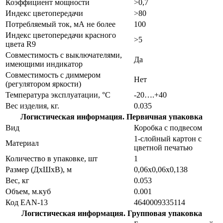
Коэффициент мощности
>0,7
Индекс цветопередачи
>80
Потребляемый ток, мА не более
100
Индекс цветопередачи красного
>5
цвета R9
Совместимость с выключателями,
Да
имеющими индикатор
Совместимость с диммером
Нет
(регулятором яркости)
Температура эксплуатации, °С
-20….+40
Вес изделия, кг.
0.035
Логистическая информация. Первичная упаковка
Вид
Коробка с подвесом
1-слойный картон с
Материал
цветной печатью
Количество в упаковке, шт
1
Размер (ДхШхВ), м
0,06х0,06х0,138
Вес, кг
0.053
Объем, м.куб
0.001
Код EAN-13
4640009335114
Логистическая информация. Групповая упаковка