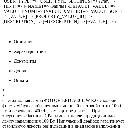
[USER_TYPE] => [USER_TYPE_SETTINGS] => Array ( )
[HINT] => [~NAME] => Файлы [~DEFAULT_VALUE] =>
[VALUE_ENUM] => [VALUE_XML_ID] => [VALUE_SORT]
=> [VALUE] => [PROPERTY_VALUE_ID] =>
[DESCRIPTION] => [~DESCRIPTION] => [~VALUE] => )
Описание
Характеристики
Документы
Доставка
Оплата
Светодиодная лампа ФОТОН LED A60 12W E27 с колбой
формы «Груша» обеспечивает мощный световой поток 1060
лм и освещение 4000K, комфортное для глаз. При
энергопотреблении 12 Вт лампа заменяет традиционную
лампу накаливания 100 Вт. Импульсный драйвер гарантирует
стабильную яркость без пульсаций в диапазоне напряжений