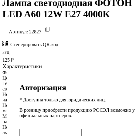
Лампа светодиодная ФОТОН
LED A60 12W E27 4000K
Артикул:
22827
Сгенерировать QR-код
РРЦ
125 ₽
Характеристики
Форма лампы:
A60 (Груша)
Цоколь:
E27
Технология изготовления
SMD (плоские)
Авторизация
светодиодов:
Номинальное напряжение, В /
~140-240/50
* Доступна только для юридических лиц.
частота тока, Гц:
Номинальная потребляемая
12
В розницу приобрести продукцию РОСЭЛ возможно у
мощность, Вт:
официальных партнеров.
Мощность аналогичной лампы
100
накаливания, Вт:
Номинальный световой поток,
1060
лм: