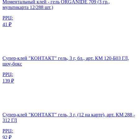
Моментальный клей - гель ORGANIDE 709 (3 гр.,
мультикарта 12/288 шт.)
РРЦ:
41 ₽
Супер-клей "КОНТАКТ" гель, 3 г, бл., арт. КМ 120-Б03 ГЛ,
шоу-бокс
РРЦ:
139 ₽
Супер-клей "КОНТАКТ" гель, 3 г, (12 на карте), арт. КМ 288 -
312 ГЛ
РРЦ:
92 ₽