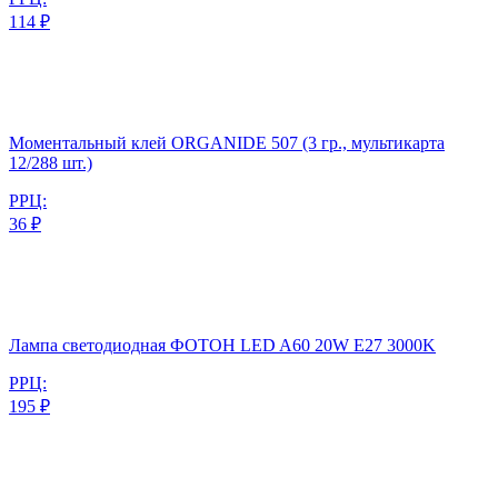
114 ₽
Моментальный клей ORGANIDE 507 (3 гр., мультикарта
12/288 шт.)
РРЦ:
36 ₽
Лампа светодиодная ФОТОН LED A60 20W E27 3000K
РРЦ:
195 ₽