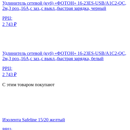
Удлинитель сетевой (куб) «ФОТОН» 16-23ES-USB/A1C2-QC,
2м,3 роз.,16А,с заз.,с выкл.,быстрая зарядка, черный
РРЦ:
2 743 ₽
Удлинитель сетевой (куб) «ФОТОН» 16-23ES-USB/A1C2-QC,
2м,3 роз.,16А,с заз.,с выкл.,быстрая зарядка, белый
РРЦ:
2 743 ₽
С этим товаром покупают
Изолента Safeline 15/20 желтый
РРЦ: