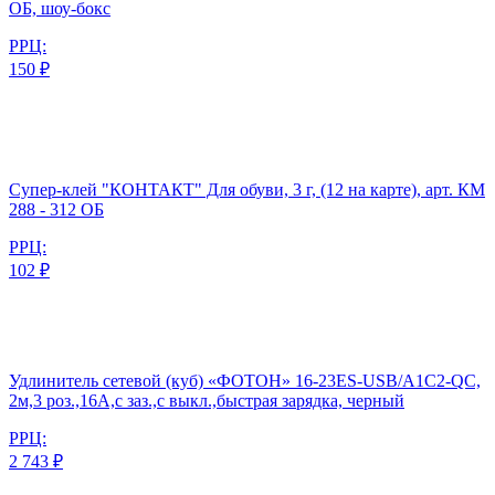
ОБ, шоу-бокс
РРЦ:
150 ₽
Супер-клей "КОНТАКТ" Для обуви, 3 г, (12 на карте), арт. КМ
288 - 312 ОБ
РРЦ:
102 ₽
Удлинитель сетевой (куб) «ФОТОН» 16-23ES-USB/A1C2-QC,
2м,3 роз.,16А,с заз.,с выкл.,быстрая зарядка, черный
РРЦ:
2 743 ₽