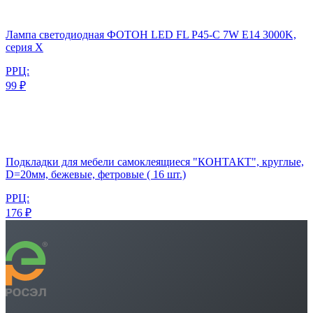
Лампа светодиодная ФОТОН LED FL P45-C 7W E14 3000K,
серия Х
РРЦ:
99 ₽
Подкладки для мебели самоклеящиеся "КОНТАКТ", круглые,
D=20мм, бежевые, фетровые ( 16 шт.)
РРЦ:
176 ₽