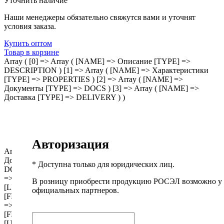
Уточнить наличие
Наши менеджеры обязательно свяжутся вами и уточнят
условия заказа.
Купить оптом
Товар в корзине
Array ( [0] => Array ( [NAME] => Описание [TYPE] =>
DESCRIPTION ) [1] => Array ( [NAME] => Характеристики
[TYPE] => PROPERTIES ) [2] => Array ( [NAME] =>
Документы [TYPE] => DOCS ) [3] => Array ( [NAME] =>
Доставка [TYPE] => DELIVERY ) )
Авторизация
Array ( [ID] => 1121 [IBLOCK_ID] => 116 [NAME] =>
Документы [ACTIVE] => Y [SORT] => 12 [CODE] =>
* Доступна только для юридических лиц.
DOCUMENTS [DEFAULT_VALUE] => [PROPERTY_TYPE]
=> S [ROW_COUNT] => 1 [COL_COUNT] => 30
В розницу приобрести продукцию РОСЭЛ возможно у
[LIST_TYPE] => L [MULTIPLE] => Y [XML_ID] => 449
официальных партнеров.
[FILE_TYPE] => [MULTIPLE_CNT] => 5 [LINK_IBLOCK_ID]
=> 0 [WITH_DESCRIPTION] => N [SEARCHABLE] => N
[FILTRABLE] => N [IS_REQUIRED] => N [VERSION] => 1
[USER_TYPE] => [USER_TYPE_SETTINGS] => Array ( )