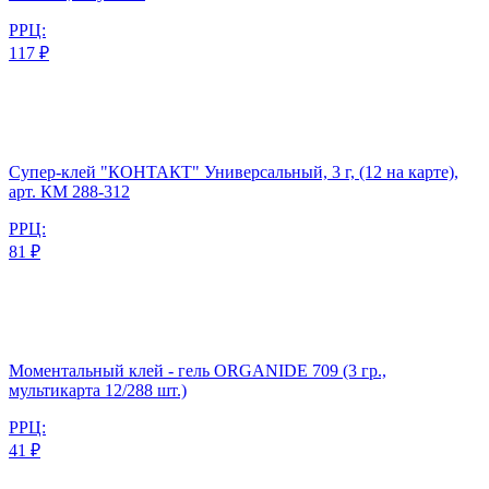
РРЦ:
117 ₽
Супер-клей "КОНТАКТ" Универсальный, 3 г, (12 на карте),
арт. КМ 288-312
РРЦ:
81 ₽
Моментальный клей - гель ORGANIDE 709 (3 гр.,
мультикарта 12/288 шт.)
РРЦ:
41 ₽