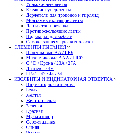
Упаковочные ленты
Клеящие супер-ленты
Держатели для проводов и гирлянд
Монтажные клеящие ленты
Лента стоп протечка
Противоскользящие ленты
Подкладки для мебели
Самоклеящиеся крючки/полоски
ЭЛЕМЕНТЫ ПИТАНИЯ
Пальчиковые AA / LR6
Мизинчиковые AAA / LR03
C / D / Крона / 23A / 27A
Литиевые 3V
LR41 / 43 / 44 / 54
ИЗОЛЕНТЫ И ИНДИКАТОРНАЯ ОТВЕРТКА
Индикаторная отвертка
Белая
Желтая
Желто-зеленая
Зеленая
Красная
Мультиколор
Серо-стальная
Синяя
Черная