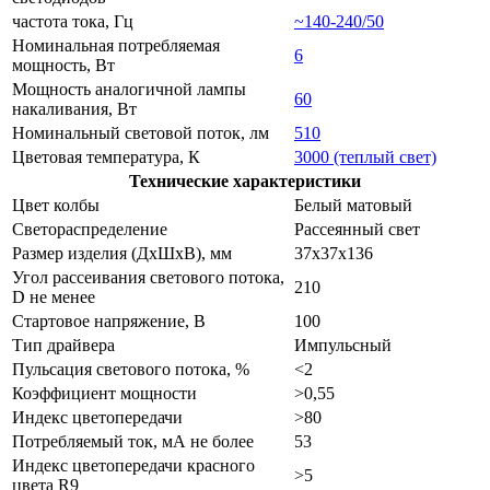
частота тока, Гц
~140-240/50
Номинальная потребляемая
6
мощность, Вт
Мощность аналогичной лампы
60
накаливания, Вт
Номинальный световой поток, лм
510
Цветовая температура, К
3000 (теплый свет)
Технические характеристики
Цвет колбы
Белый матовый
Светораспределение
Рассеянный свет
Размер изделия (ДхШхВ), мм
37х37x136
Угол рассеивания светового потока,
210
D не менее
Стартовое напряжение, В
100
Тип драйвера
Импульсный
Пульсация светового потока, %
<2
Коэффициент мощности
>0,55
Индекс цветопередачи
>80
Потребляемый ток, мА не более
53
Индекс цветопередачи красного
>5
цвета R9