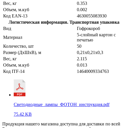
Вес, кг
0.353
Объем, м.куб
0.002
Код EAN-13
4630055083930
Логистическая информация. Транспортная упаковка
Вид
Гофрокороб
5-слойный картон с
Материал
печатью
Количество, шт
50
Размер (ДхШхВ), м
0,21х0,21х0,3
Вес, кг
2.115
Объем, м.куб
0.013
Код ITF-14
14640009334763
Светодиодные_лампы_ФОТОН_инструкция.pdf
75.42 KB
Продукция нашего магазина доступна для доставки по всей