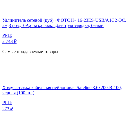
Удлинитель сетевой (куб) «ФОТОН» 16-23ES-USB/A1C2-QC,
2м,3 роз.,16А,с заз.,с выкл.,быстрая зарядка, белый
РРЦ:
2 743 ₽
Самые продаваемые товары
Хомут-стяжка кабельная нейлоновая Safeline 3.6x200-В-100,
черная (100 шт.)
РРЦ:
273 ₽