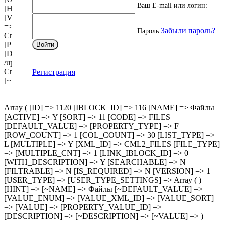
Ваш E-mail или логин:
[HINT] => [~NAME] => Документы [~DEFAULT_VALUE] =>
[VALUE_ENUM] => [VALUE_XML_ID] => [VALUE_SORT]
=> [VALUE] => Array ( [0] => /upload/manuals/
Забыли пароль?
Пароль
Светодиодные_лампы_ФОТОН_инструкция.pdf )
[PROPERTY_VALUE_ID] => Array ( [0] => 10319291 )
Войти
[DESCRIPTION] => Array ( [0] => ) [~VALUE] => Array ( [0] =>
/upload/manuals/
Светодиодные_лампы_ФОТОН_инструкция.pdf )
Регистрация
[~DESCRIPTION] => Array ( [0] => ) )
Array ( [ID] => 1120 [IBLOCK_ID] => 116 [NAME] => Файлы
[ACTIVE] => Y [SORT] => 11 [CODE] => FILES
[DEFAULT_VALUE] => [PROPERTY_TYPE] => F
[ROW_COUNT] => 1 [COL_COUNT] => 30 [LIST_TYPE] =>
L [MULTIPLE] => Y [XML_ID] => CML2_FILES [FILE_TYPE]
=> [MULTIPLE_CNT] => 1 [LINK_IBLOCK_ID] => 0
[WITH_DESCRIPTION] => Y [SEARCHABLE] => N
[FILTRABLE] => N [IS_REQUIRED] => N [VERSION] => 1
[USER_TYPE] => [USER_TYPE_SETTINGS] => Array ( )
[HINT] => [~NAME] => Файлы [~DEFAULT_VALUE] =>
[VALUE_ENUM] => [VALUE_XML_ID] => [VALUE_SORT]
=> [VALUE] => [PROPERTY_VALUE_ID] =>
[DESCRIPTION] => [~DESCRIPTION] => [~VALUE] => )