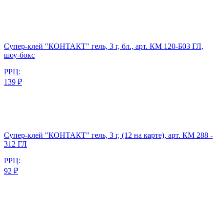
Супер-клей "КОНТАКТ" гель, 3 г, бл., арт. КМ 120-Б03 ГЛ,
шоу-бокс
РРЦ:
139 ₽
Супер-клей "КОНТАКТ" гель, 3 г, (12 на карте), арт. КМ 288 -
312 ГЛ
РРЦ:
92 ₽