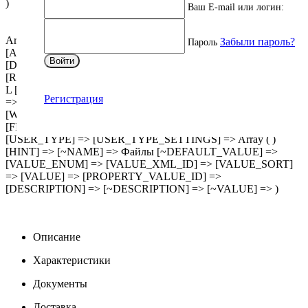
)
Ваш E-mail или логин:
Array ( [ID] => 1120 [IBLOCK_ID] => 116 [NAME] => Файлы
Забыли пароль?
Пароль
[ACTIVE] => Y [SORT] => 11 [CODE] => FILES
Войти
[DEFAULT_VALUE] => [PROPERTY_TYPE] => F
[ROW_COUNT] => 1 [COL_COUNT] => 30 [LIST_TYPE] =>
L [MULTIPLE] => Y [XML_ID] => CML2_FILES [FILE_TYPE]
Регистрация
=> [MULTIPLE_CNT] => 1 [LINK_IBLOCK_ID] => 0
[WITH_DESCRIPTION] => Y [SEARCHABLE] => N
[FILTRABLE] => N [IS_REQUIRED] => N [VERSION] => 1
[USER_TYPE] => [USER_TYPE_SETTINGS] => Array ( )
[HINT] => [~NAME] => Файлы [~DEFAULT_VALUE] =>
[VALUE_ENUM] => [VALUE_XML_ID] => [VALUE_SORT]
=> [VALUE] => [PROPERTY_VALUE_ID] =>
[DESCRIPTION] => [~DESCRIPTION] => [~VALUE] => )
Описание
Характеристики
Документы
Доставка