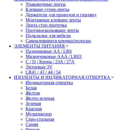
Упаковочные ленты
Клеящие супер-ленты
Держатели для проводов и гирлянд
Монтажные клеящие ленты
Лента стоп протечка
Противоскользящие ленты
Подкладки для мебели
Самоклеящиеся крючки/полоски
ЭЛЕМЕНТЫ ПИТАНИЯ
Пальчиковые AA / LR6
Мизинчиковые AAA / LR03
C / D / Крона / 23A / 27A
Литиевые 3V
LR41 / 43 / 44 / 54
ИЗОЛЕНТЫ И ИНДИКАТОРНАЯ ОТВЕРТКА
Индикаторная отвертка
Белая
Желтая
Желто-зеленая
Зеленая
Красная
Мультиколор
Серо-стальная
Синяя
Черная