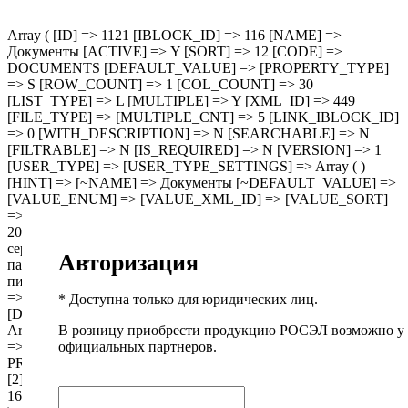
Array ( [ID] => 1121 [IBLOCK_ID] => 116 [NAME] =>
Документы [ACTIVE] => Y [SORT] => 12 [CODE] =>
DOCUMENTS [DEFAULT_VALUE] => [PROPERTY_TYPE]
=> S [ROW_COUNT] => 1 [COL_COUNT] => 30
[LIST_TYPE] => L [MULTIPLE] => Y [XML_ID] => 449
[FILE_TYPE] => [MULTIPLE_CNT] => 5 [LINK_IBLOCK_ID]
=> 0 [WITH_DESCRIPTION] => N [SEARCHABLE] => N
[FILTRABLE] => N [IS_REQUIRED] => N [VERSION] => 1
[USER_TYPE] => [USER_TYPE_SETTINGS] => Array ( )
[HINT] => [~NAME] => Документы [~DEFAULT_VALUE] =>
[VALUE_ENUM] => [VALUE_XML_ID] => [VALUE_SORT]
=> [VALUE] => Array ( [0] => /upload/manuals/safeline_katalog-
2024_web.pdf [1] => /upload/manuals/Изолента ПВХ SAFELINE
серии PRO,AUTO,MASTER_Технический
Авторизация
паспорт_2025_Росэл.pdf [2] => /upload/manuals/Отказное
письмо Росэл 10.02.25-16.02.26.pdf ) [PROPERTY_VALUE_ID]
=> Array ( [0] => 10313115 [1] => 10313116 [2] => 10554292 )
* Доступна только для юридических лиц.
[DESCRIPTION] => Array ( [0] => [1] => [2] => ) [~VALUE] =>
В розницу приобрести продукцию РОСЭЛ возможно у
Array ( [0] => /upload/manuals/safeline_katalog-2024_web.pdf [1]
официальных партнеров.
=> /upload/manuals/Изолента ПВХ SAFELINE серии
PRO,AUTO,MASTER_Технический паспорт_2025_Росэл.pdf
[2] => /upload/manuals/Отказное письмо Росэл 10.02.25-
16.02.26.pdf ) [~DESCRIPTION] => Array ( [0] => [1] => [2] => )