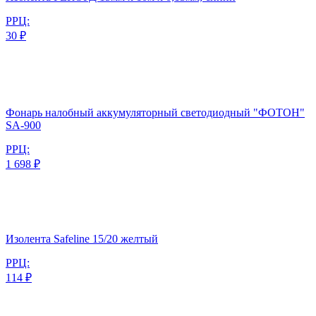
РРЦ:
30 ₽
Фонарь налобный аккумуляторный светодиодный "ФОТОН"
SА-900
РРЦ:
1 698 ₽
Изолента Safeline 15/20 желтый
РРЦ:
114 ₽