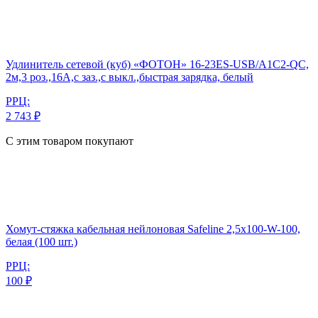
Удлинитель сетевой (куб) «ФОТОН» 16-23ES-USB/A1C2-QC,
2м,3 роз.,16А,с заз.,с выкл.,быстрая зарядка, белый
РРЦ:
2 743 ₽
С этим товаром покупают
Хомут-стяжка кабельная нейлоновая Safeline 2,5x100-W-100,
белая (100 шт.)
РРЦ:
100 ₽