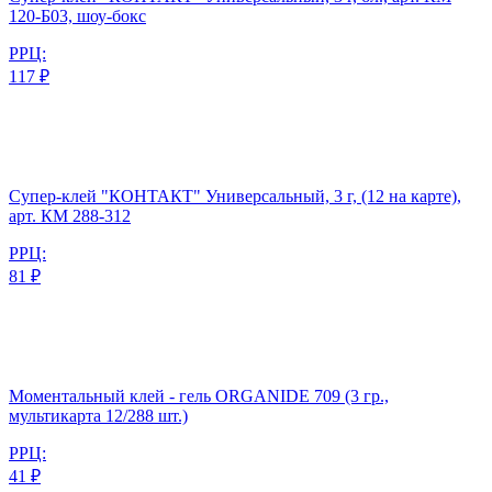
120-Б03, шоу-бокс
РРЦ:
117 ₽
Супер-клей "КОНТАКТ" Универсальный, 3 г, (12 на карте),
арт. КМ 288-312
РРЦ:
81 ₽
Моментальный клей - гель ORGANIDE 709 (3 гр.,
мультикарта 12/288 шт.)
РРЦ:
41 ₽