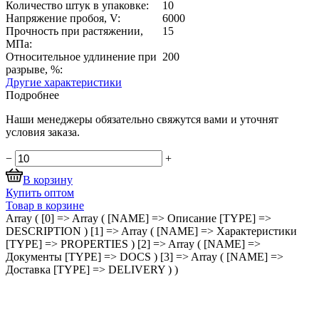
Количество штук в упаковке:
10
Напряжение пробоя, V:
6000
Прочность при растяжении,
15
МПа:
Относительное удлинение при
200
разрыве, %:
Другие характеристики
Подробнее
Наши менеджеры обязательно свяжутся вами и уточнят
условия заказа.
−
+
В корзину
Купить оптом
Товар в корзине
Array ( [0] => Array ( [NAME] => Описание [TYPE] =>
DESCRIPTION ) [1] => Array ( [NAME] => Характеристики
[TYPE] => PROPERTIES ) [2] => Array ( [NAME] =>
Документы [TYPE] => DOCS ) [3] => Array ( [NAME] =>
Доставка [TYPE] => DELIVERY ) )