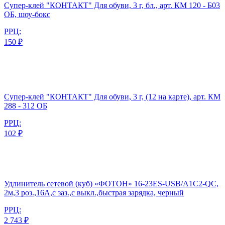
Супер-клей "КОНТАКТ" Для обуви, 3 г, бл., арт. КМ 120 - Б03
ОБ, шоу-бокс
РРЦ:
150 ₽
Супер-клей "КОНТАКТ" Для обуви, 3 г, (12 на карте), арт. КМ
288 - 312 ОБ
РРЦ:
102 ₽
Удлинитель сетевой (куб) «ФОТОН» 16-23ES-USB/A1C2-QC,
2м,3 роз.,16А,с заз.,с выкл.,быстрая зарядка, черный
РРЦ:
2 743 ₽