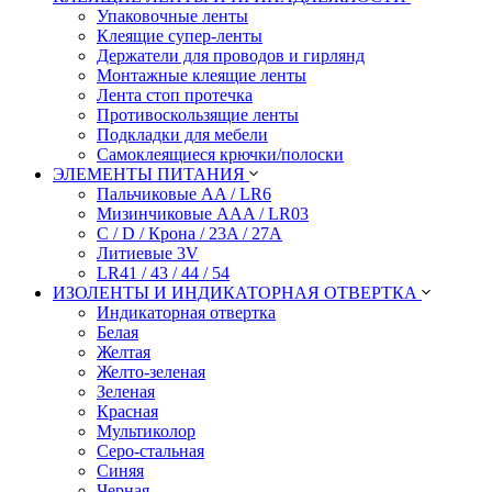
Упаковочные ленты
Клеящие супер-ленты
Держатели для проводов и гирлянд
Монтажные клеящие ленты
Лента стоп протечка
Противоскользящие ленты
Подкладки для мебели
Самоклеящиеся крючки/полоски
ЭЛЕМЕНТЫ ПИТАНИЯ
Пальчиковые AA / LR6
Мизинчиковые AAA / LR03
C / D / Крона / 23A / 27A
Литиевые 3V
LR41 / 43 / 44 / 54
ИЗОЛЕНТЫ И ИНДИКАТОРНАЯ ОТВЕРТКА
Индикаторная отвертка
Белая
Желтая
Желто-зеленая
Зеленая
Красная
Мультиколор
Серо-стальная
Синяя
Черная