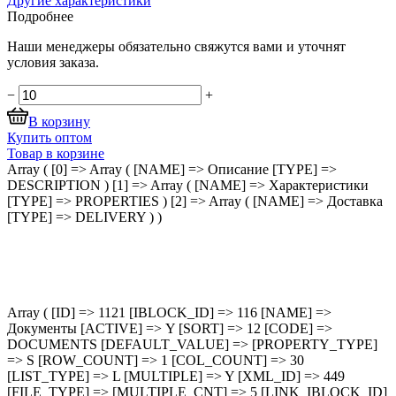
Другие характеристики
Подробнее
Наши менеджеры обязательно свяжутся вами и уточнят
условия заказа.
−
+
В корзину
Купить оптом
Товар в корзине
Array ( [0] => Array ( [NAME] => Описание [TYPE] =>
DESCRIPTION ) [1] => Array ( [NAME] => Характеристики
[TYPE] => PROPERTIES ) [2] => Array ( [NAME] => Доставка
[TYPE] => DELIVERY ) )
Array ( [ID] => 1121 [IBLOCK_ID] => 116 [NAME] =>
Документы [ACTIVE] => Y [SORT] => 12 [CODE] =>
DOCUMENTS [DEFAULT_VALUE] => [PROPERTY_TYPE]
=> S [ROW_COUNT] => 1 [COL_COUNT] => 30
[LIST_TYPE] => L [MULTIPLE] => Y [XML_ID] => 449
[FILE_TYPE] => [MULTIPLE_CNT] => 5 [LINK_IBLOCK_ID]