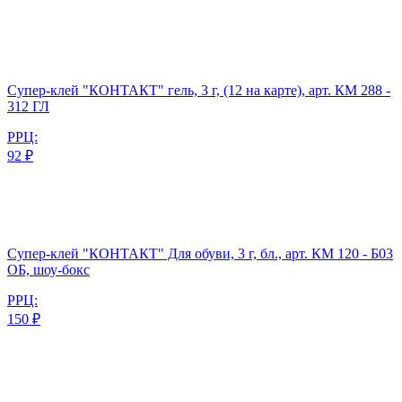
Супер-клей "КОНТАКТ" гель, 3 г, (12 на карте), арт. КМ 288 -
312 ГЛ
РРЦ:
92 ₽
Супер-клей "КОНТАКТ" Для обуви, 3 г, бл., арт. КМ 120 - Б03
ОБ, шоу-бокс
РРЦ:
150 ₽