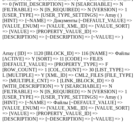
=> 0 [WITH_DESCRIPTION] => N [SEARCHABLE] => N
[FILTRABLE] => N [IS_REQUIRED] => N [VERSION] => 1
[USER_TYPE] => [USER_TYPE_SETTINGS] => Array ( )
[HINT] => [~NAME] => Документы [~DEFAULT_VALUE] =>
[VALUE_ENUM] => [VALUE_XML_ID] => [VALUE_SORT]
=> [VALUE] => [PROPERTY_VALUE_ID] =>
[DESCRIPTION] => [~DESCRIPTION] => [~VALUE] => )
Array ( [ID] => 1120 [IBLOCK_ID] => 116 [NAME] => Файлы
[ACTIVE] => Y [SORT] => 11 [CODE] => FILES
[DEFAULT_VALUE] => [PROPERTY_TYPE] => F
[ROW_COUNT] => 1 [COL_COUNT] => 30 [LIST_TYPE] =>
L [MULTIPLE] => Y [XML_ID] => CML2_FILES [FILE_TYPE]
=> [MULTIPLE_CNT] => 1 [LINK_IBLOCK_ID] => 0
[WITH_DESCRIPTION] => Y [SEARCHABLE] => N
[FILTRABLE] => N [IS_REQUIRED] => N [VERSION] => 1
[USER_TYPE] => [USER_TYPE_SETTINGS] => Array ( )
[HINT] => [~NAME] => Файлы [~DEFAULT_VALUE] =>
[VALUE_ENUM] => [VALUE_XML_ID] => [VALUE_SORT]
=> [VALUE] => [PROPERTY_VALUE_ID] =>
[DESCRIPTION] => [~DESCRIPTION] => [~VALUE] => )