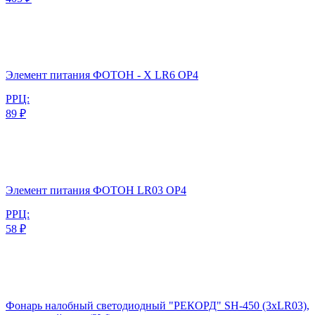
Элемент питания ФОТОН - Х LR6 OP4
РРЦ:
89 ₽
Элемент питания ФОТОН LR03 ОP4
РРЦ:
58 ₽
Фонарь налобный светодиодный "РЕКОРД" SH-450 (3хLR03),