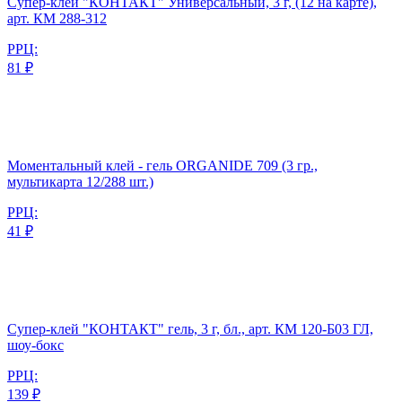
Супер-клей "КОНТАКТ" Универсальный, 3 г, (12 на карте),
арт. КМ 288-312
РРЦ:
81 ₽
Моментальный клей - гель ORGANIDE 709 (3 гр.,
мультикарта 12/288 шт.)
РРЦ:
41 ₽
Супер-клей "КОНТАКТ" гель, 3 г, бл., арт. КМ 120-Б03 ГЛ,
шоу-бокс
РРЦ:
139 ₽