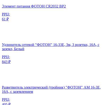
Элемент питания ФОТОН CR2032 BP2
РРЦ:
61 ₽
Удлинитель сетевой "ФОТОН" 16-33Е, 3м, 3 розетки, 16А, с
заземл, Белый
РРЦ:
843 ₽
Разветвитель электрический (тройник) "ФОТОН" АМ 16-3Е,
16А, с заземлением
РРЦ:
405 ₽