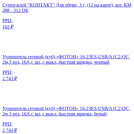
Супер-клей "КОНТАКТ" Для обуви, 3 г, (12 на карте), арт. КМ
288 - 312 ОБ
РРЦ:
102 ₽
Удлинитель сетевой (куб) «ФОТОН» 16-23ES-USB/A1C2-QC,
2м,3 роз.,16А,с заз.,с выкл.,быстрая зарядка, черный
РРЦ:
2 743 ₽
Удлинитель сетевой (куб) «ФОТОН» 16-23ES-USB/A1C2-QC,
2м,3 роз.,16А,с заз.,с выкл.,быстрая зарядка, белый
РРЦ:
2 743 ₽