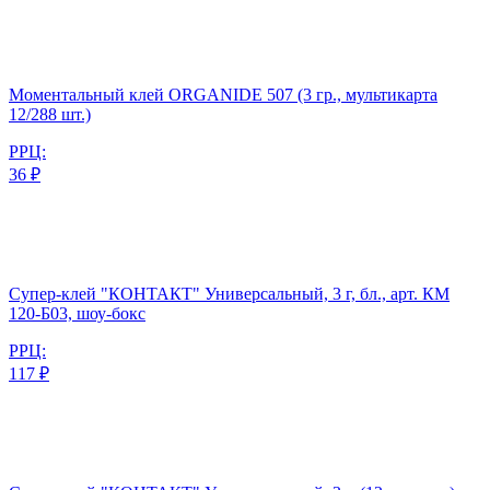
Моментальный клей ORGANIDE 507 (3 гр., мультикарта
12/288 шт.)
РРЦ:
36 ₽
Супер-клей "КОНТАКТ" Универсальный, 3 г, бл., арт. КМ
120-Б03, шоу-бокс
РРЦ:
117 ₽