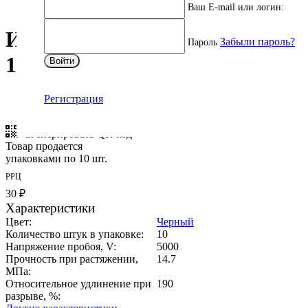
Ваш E-mail или логин:
Изолента РЕКОРД 15мм х
Забыли пароль?
Пароль
10м х 0,13мм, черный
Войти
Регистрация
Артикул:
24398
Сгенерировать QR-код
Товар продается
упаковками по 10 шт.
РРЦ
30 ₽
Характеристики
Цвет:
Черный
Количество штук в упаковке:
10
Напряжение пробоя, V:
5000
Прочность при растяжении,
14.7
МПа:
Относительное удлинение при
190
разрыве, %: