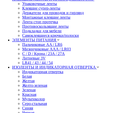
Упаковочные ленты
Клеящие супер-ленты
Держатели для проводов и гирлянд
Монтажные клеящие ленты
Лента стоп протечка
Противоскользящие ленты
Подкладки для мебели
Самоклеящиеся крючки/полоски
ЭЛЕМЕНТЫ ПИТАНИЯ
Пальчиковые AA / LR6
Мизинчиковые AAA / LR03
C / D / Крона / 23A / 27A
Литиевые 3V
LR41 / 43 / 44 / 54
ИЗОЛЕНТЫ И ИНДИКАТОРНАЯ ОТВЕРТКА
Индикаторная отвертка
Белая
Желтая
Желто-зеленая
Зеленая
Красная
Мультиколор
Серо-стальная
Синяя
Черная