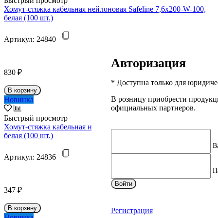
Быстрый просмотр
Хомут-стяжка кабельная нейлоновая Safeline 7,6x200-W-100,
белая (100 шт.)
Артикул:
24840
РРЦ
Авторизация
830 ₽
* Доступна только для юридиче
В корзину
В розницу приобрести продук
Новинка
официальных партнеров.
Быстрый просмотр
Хомут-стяжка кабельная нейлоновая Safeline 4.8x200-W-100,
белая (100 шт.)
В
Артикул:
24836
П
РРЦ
Войти
347 ₽
В корзину
Регистрация
Новинка