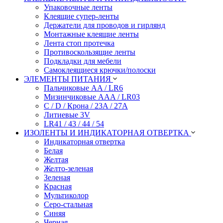
Упаковочные ленты
Клеящие супер-ленты
Держатели для проводов и гирлянд
Монтажные клеящие ленты
Лента стоп протечка
Противоскользящие ленты
Подкладки для мебели
Самоклеящиеся крючки/полоски
ЭЛЕМЕНТЫ ПИТАНИЯ
Пальчиковые AA / LR6
Мизинчиковые AAA / LR03
C / D / Крона / 23A / 27A
Литиевые 3V
LR41 / 43 / 44 / 54
ИЗОЛЕНТЫ И ИНДИКАТОРНАЯ ОТВЕРТКА
Индикаторная отвертка
Белая
Желтая
Желто-зеленая
Зеленая
Красная
Мультиколор
Серо-стальная
Синяя
Черная