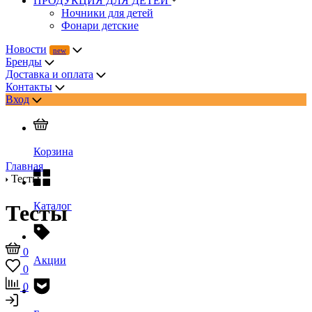
ПРОДУКЦИЯ ДЛЯ ДЕТЕЙ
Ночники для детей
Фонари детские
Новости
Бренды
Доставка и оплата
Контакты
Вход
Корзина
Главная
Тесты
Каталог
Тесты
0
Акции
0
0