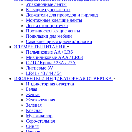
Упаковочные ленты
Клеящие супер-ленты
Держатели для проводов и гирлянд
Монтажные клеящие ленты
Лента стоп протечка
Противоскользящие ленты
Подкладки для мебели
Самоклеящиеся крючки/полоски
ЭЛЕМЕНТЫ ПИТАНИЯ
Пальчиковые AA / LR6
Мизинчиковые AAA / LR03
C / D / Крона / 23A / 27A
Литиевые 3V
LR41 / 43 / 44 / 54
ИЗОЛЕНТЫ И ИНДИКАТОРНАЯ ОТВЕРТКА
Индикаторная отвертка
Белая
Желтая
Желто-зеленая
Зеленая
Красная
Мультиколор
Серо-стальная
Синяя
Черная