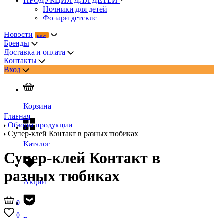
ПРОДУКЦИЯ ДЛЯ ДЕТЕЙ
Ночники для детей
Фонари детские
Новости
Бренды
Доставка и оплата
Контакты
Вход
Корзина
Главная
Обзоры продукции
Супер-клей Контакт в разных тюбиках
Каталог
Супер-клей Контакт в
разных тюбиках
Акции
0
0