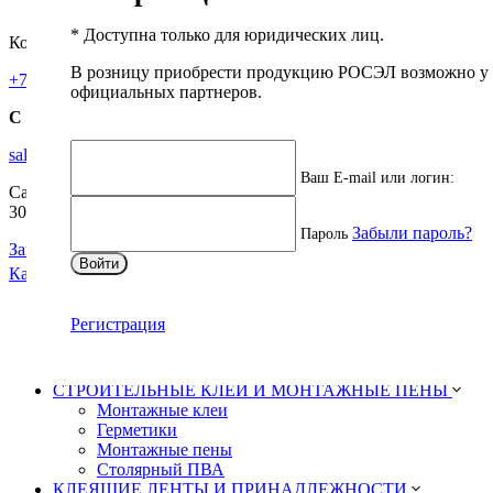
0
* Доступна только для юридических лиц.
Контактная информация
В розницу приобрести продукцию РОСЭЛ возможно у
+7 (812) 320-82-56
8 (800) 333-90-05
официальных партнеров.
С 9:00 до 18:00
sales.shop@rosel.ru
Ваш E-mail или логин:
Санкт-Петербург, Петроградская набережная, 36 лит А, оф.
303
Забыли пароль?
Пароль
Заказать звонок
Войти
Каталог
БЫТОВЫЕ КЛЕИ
Регистрация
Супер-клеи
Контактные
Эпоксидные
СТРОИТЕЛЬНЫЕ КЛЕИ И МОНТАЖНЫЕ ПЕНЫ
Монтажные клеи
Герметики
Монтажные пены
Столярный ПВА
КЛЕЯЩИЕ ЛЕНТЫ И ПРИНАДЛЕЖНОСТИ