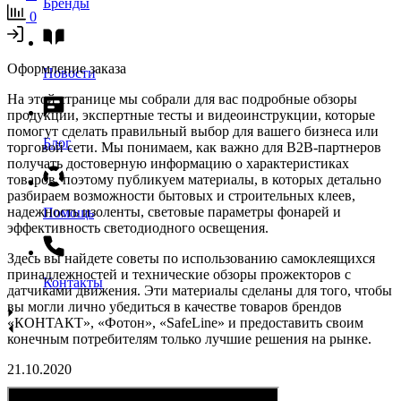
Бренды
0
Оформление заказа
Новости
На этой странице мы собрали для вас подробные обзоры
продукции, экспертные тесты и видеоинструкции, которые
помогут сделать правильный выбор для вашего бизнеса или
Блог
торговой сети. Мы понимаем, как важно для B2B-партнеров
получать достоверную информацию о характеристиках
товаров, поэтому публикуем материалы, в которых детально
разбираем возможности бытовых и строительных клеев,
надежность изоленты, световые параметры фонарей и
Помощь
эффективность светодиодного освещения.
Здесь вы найдете советы по использованию самоклеящихся
принадлежностей и технические обзоры прожекторов с
Контакты
датчиками движения. Эти материалы сделаны для того, чтобы
вы могли лично убедиться в качестве товаров брендов
«КОНТАКТ», «Фотон», «SafeLine» и предоставить своим
конечным потребителям только лучшие решения на рынке.
21.10.2020