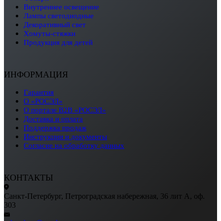
внутреннее освещение
лампы светодиодные
декоративный свет
хомуты-стяжки
продукция для детей
ИНФОРМАЦИЯ
Гарантия
О «РОСЭЛ»
О портале B2B «РОСЭЛ»
Доставка и оплата
Поддержка продаж
Инструкции и документы
Согласие на обработку данных
КОНТАКТЫ
Санкт-Петербург, Петроградская набережная, 36 лит А, оф.
303