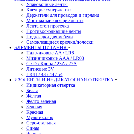
Упаковочные ленты
Клеящие супер-ленты
Держатели для проводов и гирлянд
Монтажные клеящие ленты
Лента стоп протечка
Противоскользящие ленты
Подкладки для мебели
Самоклеящиеся крючки/полоски
ЭЛЕМЕНТЫ ПИТАНИЯ
Пальчиковые AA / LR6
Мизинчиковые AAA / LR03
C / D / Крона / 23A / 27A
Литиевые 3V
LR41 / 43 / 44 / 54
ИЗОЛЕНТЫ И ИНДИКАТОРНАЯ ОТВЕРТКА
Индикаторная отвертка
Белая
Желтая
Желто-зеленая
Зеленая
Красная
Мультиколор
Серо-стальная
Синяя
Черная