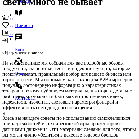
света много не бывает
Бренды
0
Новости
0
0
Блог
Оформление заказа
На этой странице мы собрали для вас подробные обзоры
продукции, экспертные тесты и видеоинструкции, которые
Помощь
помогут сделать правильный выбор для вашего бизнеса или
торговой сети. Мы понимаем, как важно для B2B-партнеров
получать достоверную информацию о характеристиках
товаров, поэтому публикуем материалы, в которых детально
разбираем возможности бытовых и строительных клеев,
Контакты
надежность изоленты, световые параметры фонарей и
эффективность светодиодного освещения.
Здесь вы найдете советы по использованию самоклеящихся
принадлежностей и технические обзоры прожекторов с
датчиками движения. Эти материалы сделаны для того, чтобы
вы могли лично убедиться в качестве товаров брендов