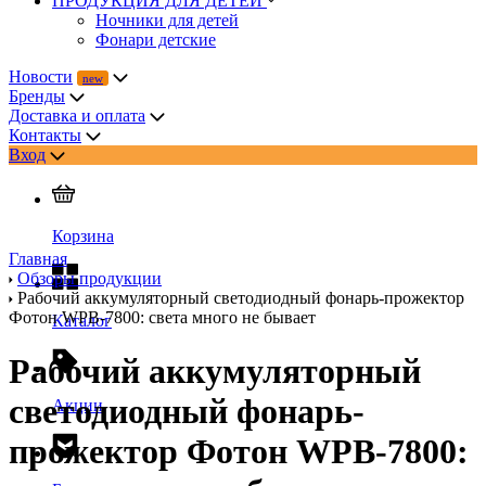
ПРОДУКЦИЯ ДЛЯ ДЕТЕЙ
Ночники для детей
Фонари детские
Новости
Бренды
Доставка и оплата
Контакты
Вход
Корзина
Главная
Обзоры продукции
Рабочий аккумуляторный светодиодный фонарь-прожектор
Фотон WPВ-7800: света много не бывает
Каталог
Рабочий аккумуляторный
светодиодный фонарь-
Акции
прожектор Фотон WPВ-7800: