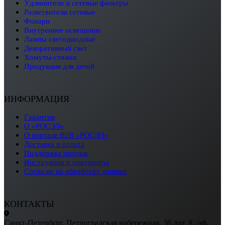
удлинители и сетевые фильтры
разветвители сетевые
фонари
внутреннее освещение
лампы светодиодные
декоративный свет
хомуты-стяжки
продукция для детей
ИНФОРМАЦИЯ
Гарантия
О «РОСЭЛ»
О портале B2B «РОСЭЛ»
Доставка и оплата
Поддержка продаж
Инструкции и документы
Согласие на обработку данных
КОНТАКТЫ
Санкт-Петербург, Петроградская набережная, 36 лит А, оф.