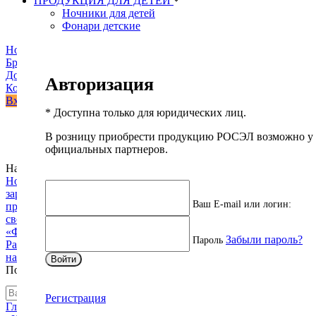
ПРОДУКЦИЯ ДЛЯ ДЕТЕЙ
Ночники для детей
Фонари детские
Новости
Бренды
Доставка и оплата
Авторизация
Контакты
Вход
* Доступна только для юридических лиц.
В розницу приобрести продукцию РОСЭЛ возможно у
официальных партнеров.
Корзина
Наши новости
Новинка в каталоге ФОТОН: удлинитель-куб с быстрой
зарядкой и гарантией 5 лет
Три новых рабочих фонаря для
Ваш E-mail или логин:
профессионалов
Четыре налобных фонаря с уникальной
Каталог
световой архитектурой
Расширение ассортимента ТМ
«ФОТОН» в рамках товарного направления «Фонари»
Забыли пароль?
Пароль
Расширение ассортимента ТМ «КОНТАКТ» в рамках
направления «Клеящие ленты и принадлежности»
Войти
Акции
Подписаться на новости
Регистрация
Главная