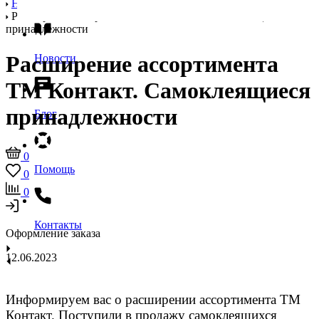
Бренды
Новости
Расширение ассортимента ТМ Контакт. Самоклеящиеся
принадлежности
Расширение ассортимента
Новости
ТМ Контакт. Самоклеящиеся
принадлежности
Блог
0
Помощь
0
0
Контакты
Оформление заказа
12.06.2023
Информируем вас о расширении ассортимента ТМ
Контакт. Поступили в продажу самоклеящихся