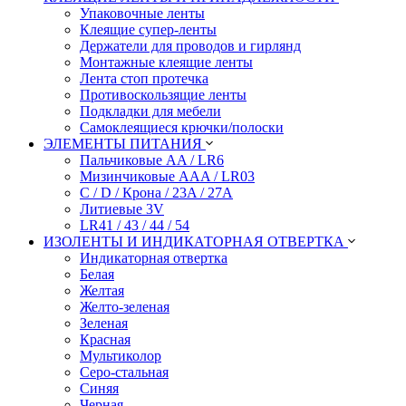
Упаковочные ленты
Клеящие супер-ленты
Держатели для проводов и гирлянд
Монтажные клеящие ленты
Лента стоп протечка
Противоскользящие ленты
Подкладки для мебели
Самоклеящиеся крючки/полоски
ЭЛЕМЕНТЫ ПИТАНИЯ
Пальчиковые AA / LR6
Мизинчиковые AAA / LR03
C / D / Крона / 23A / 27A
Литиевые 3V
LR41 / 43 / 44 / 54
ИЗОЛЕНТЫ И ИНДИКАТОРНАЯ ОТВЕРТКА
Индикаторная отвертка
Белая
Желтая
Желто-зеленая
Зеленая
Красная
Мультиколор
Серо-стальная
Синяя
Черная