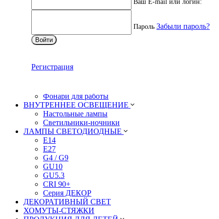
Ваш E-mail или логин:
УДЛИНИТЕЛИ И СЕТЕВЫЕ ФИЛЬТРЫ
Сетевые фильтры
Удлинители сетевые
Забыли пароль?
Пароль
РАЗВЕТВИТЕЛИ СЕТЕВЫЕ
Войти
ФОНАРИ
Ручные
Налобные
Регистрация
Кемпинговые
Прожекторы
Брелоки и маячки
Фонари для работы
ВНУТРЕННЕЕ ОСВЕЩЕНИЕ
Настольные лампы
Светильники-ночники
ЛАМПЫ СВЕТОДИОДНЫЕ
E14
E27
G4 / G9
GU10
GU5.3
CRI 90+
Серия ДЕКОР
ДЕКОРАТИВНЫЙ СВЕТ
ХОМУТЫ-СТЯЖКИ