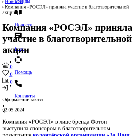
Бренды
Новости
Компания «РОСЭЛ» приняла участие в благотворительной
акции
Компания «РОСЭЛ» приняла
Новости
участие в благотворительной
акции
Блог
0
Помощь
0
0
Контакты
Оформление заказа
02.05.2024
Компания «РОСЭЛ» в лице бренда Фотон
выступила спонсором в благотворительном
розыгрыше
волонтёрской организации «За Наш