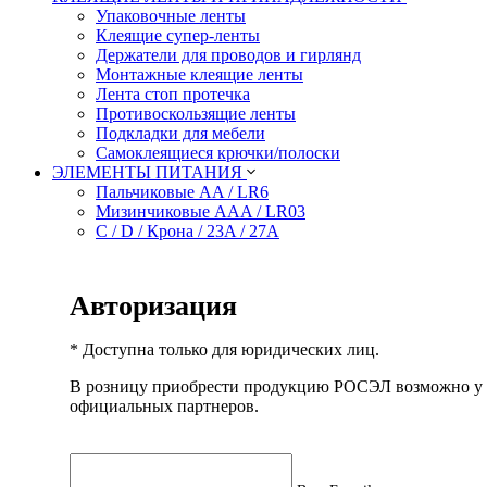
Упаковочные ленты
Клеящие супер-ленты
Держатели для проводов и гирлянд
Монтажные клеящие ленты
Лента стоп протечка
Противоскользящие ленты
Подкладки для мебели
Самоклеящиеся крючки/полоски
ЭЛЕМЕНТЫ ПИТАНИЯ
Пальчиковые AA / LR6
Мизинчиковые AAA / LR03
C / D / Крона / 23A / 27A
Литиевые 3V
LR41 / 43 / 44 / 54
ИЗОЛЕНТЫ И ИНДИКАТОРНАЯ ОТВЕРТКА
Авторизация
Индикаторная отвертка
Белая
Желтая
* Доступна только для юридических лиц.
Желто-зеленая
В розницу приобрести продукцию РОСЭЛ возможно у
Зеленая
официальных партнеров.
Красная
Мультиколор
Серо-стальная
Синяя
Черная