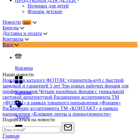
ПРОДУКЦИЯ ДЛЯ ДЕТЕЙ
Ночники для детей
Фонари детские
Новости
Бренды
Доставка и оплата
Контакты
Вход
Корзина
Наши новости
Новинка в каталоге ФОТОН: удлинитель-куб с быстрой
зарядкой и гарантией 5 лет
Три новых рабочих фонаря для
профессионалов
Четыре налобных фонаря с уникальной
Каталог
световой архитектурой
Расширение ассортимента ТМ
«ФОТОН» в рамках товарного направления «Фонари»
Расширение ассортимента ТМ «КОНТАКТ» в рамках
направления «Клеящие ленты и принадлежности»
Акции
Подписаться на новости
Главная