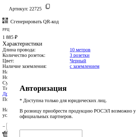
Артикул:
22725
Сгенерировать QR-код
РРЦ
1 885 ₽
Характеристики
Длина провода:
10 метров
Количество розеток:
3 розетки
Цвет:
Черный
Наличие заземления:
с заземлением
Наличие выключателя:
без выключателя
Номинальный ток, А:
max 16
Суммарная мощность, Вт:
max 4000
Авторизация
Тип провода:
ПВС 3х1,0мм2
Другие характеристики
Подробнее
* Доступна только для юридических лиц.
Наши менеджеры обязательно свяжутся вами и уточнят
В розницу приобрести продукцию РОСЭЛ возможно у
условия заказа.
официальных партнеров.
−
+
В корзину