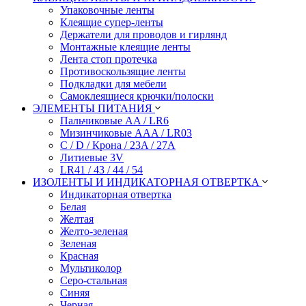
Упаковочные ленты
Клеящие супер-ленты
Держатели для проводов и гирлянд
Монтажные клеящие ленты
Лента стоп протечка
Противоскользящие ленты
Подкладки для мебели
Самоклеящиеся крючки/полоски
ЭЛЕМЕНТЫ ПИТАНИЯ
Пальчиковые AA / LR6
Мизинчиковые AAA / LR03
C / D / Крона / 23A / 27A
Литиевые 3V
LR41 / 43 / 44 / 54
ИЗОЛЕНТЫ И ИНДИКАТОРНАЯ ОТВЕРТКА
Индикаторная отвертка
Белая
Желтая
Желто-зеленая
Зеленая
Красная
Мультиколор
Серо-стальная
Синяя
Черная