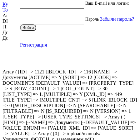
Ваш E-mail или логин:
Купить оптом
Товар в корзине
Array ( [0] => Array ( [NAME] => Описание [TYPE] =>
Забыли пароль?
Пароль
DESCRIPTION ) [1] => Array ( [NAME] => Характеристики
[TYPE] => PROPERTIES ) [2] => Array ( [NAME] =>
Войти
Документы [TYPE] => DOCS ) [3] => Array ( [NAME] =>
Доставка [TYPE] => DELIVERY ) )
Регистрация
Array ( [ID] => 1121 [IBLOCK_ID] => 116 [NAME] =>
Документы [ACTIVE] => Y [SORT] => 12 [CODE] =>
DOCUMENTS [DEFAULT_VALUE] => [PROPERTY_TYPE]
=> S [ROW_COUNT] => 1 [COL_COUNT] => 30
[LIST_TYPE] => L [MULTIPLE] => Y [XML_ID] => 449
[FILE_TYPE] => [MULTIPLE_CNT] => 5 [LINK_IBLOCK_ID]
=> 0 [WITH_DESCRIPTION] => N [SEARCHABLE] => N
[FILTRABLE] => N [IS_REQUIRED] => N [VERSION] => 1
[USER_TYPE] => [USER_TYPE_SETTINGS] => Array ( )
[HINT] => [~NAME] => Документы [~DEFAULT_VALUE] =>
[VALUE_ENUM] => [VALUE_XML_ID] => [VALUE_SORT]
=> [VALUE] => Array ( [0] => /upload/manuals/
Удлинители_ФОТОН_с_заземлением.pdf )