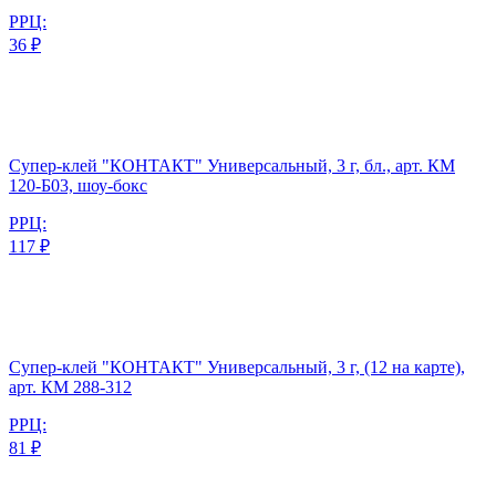
РРЦ:
36 ₽
Супер-клей "КОНТАКТ" Универсальный, 3 г, бл., арт. КМ
120-Б03, шоу-бокс
РРЦ:
117 ₽
Супер-клей "КОНТАКТ" Универсальный, 3 г, (12 на карте),
арт. КМ 288-312
РРЦ:
81 ₽