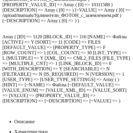
[PROPERTY_VALUE_ID] => Array ( [0] => 10311588 )
[DESCRIPTION] => Array ( [0] => ) [~VALUE] => Array ( [0] =>
/upload/manuals/Удлинители_ФОТОН_с_заземлением.pdf )
[~DESCRIPTION] => Array ( [0] => ) )
Array ( [ID] => 1120 [IBLOCK_ID] => 116 [NAME] => Файлы
[ACTIVE] => Y [SORT] => 11 [CODE] => FILES
[DEFAULT_VALUE] => [PROPERTY_TYPE] => F
[ROW_COUNT] => 1 [COL_COUNT] => 30 [LIST_TYPE] =>
L [MULTIPLE] => Y [XML_ID] => CML2_FILES [FILE_TYPE]
=> [MULTIPLE_CNT] => 1 [LINK_IBLOCK_ID] => 0
[WITH_DESCRIPTION] => Y [SEARCHABLE] => N
[FILTRABLE] => N [IS_REQUIRED] => N [VERSION] => 1
[USER_TYPE] => [USER_TYPE_SETTINGS] => Array ( )
[HINT] => [~NAME] => Файлы [~DEFAULT_VALUE] =>
[VALUE_ENUM] => [VALUE_XML_ID] => [VALUE_SORT]
=> [VALUE] => [PROPERTY_VALUE_ID] =>
[DESCRIPTION] => [~DESCRIPTION] => [~VALUE] => )
Описание
Характеристики