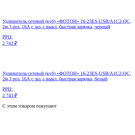
Удлинитель сетевой (куб) «ФОТОН» 16-23ES-USB/A1C2-QC,
2м,3 роз.,16А,с заз.,с выкл.,быстрая зарядка, черный
РРЦ:
2 743 ₽
Удлинитель сетевой (куб) «ФОТОН» 16-23ES-USB/A1C2-QC,
2м,3 роз.,16А,с заз.,с выкл.,быстрая зарядка, белый
РРЦ:
2 743 ₽
С этим товаром покупают