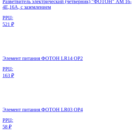
Разветвитель электрический (четверник) "ФОТОН" АМ 16-
4Е,16А, с заземлением
РРЦ:
521 ₽
Элемент питания ФОТОН LR14 ОP2
РРЦ:
163 ₽
Элемент питания ФОТОН LR03 ОP4
РРЦ:
58 ₽