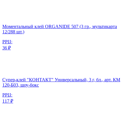
Моментальный клей ORGANIDE 507 (3 гр., мультикарта
12/288 шт.)
РРЦ:
36 ₽
Супер-клей "КОНТАКТ" Универсальный, 3 г, бл., арт. КМ
120-Б03, шоу-бокс
РРЦ:
117 ₽