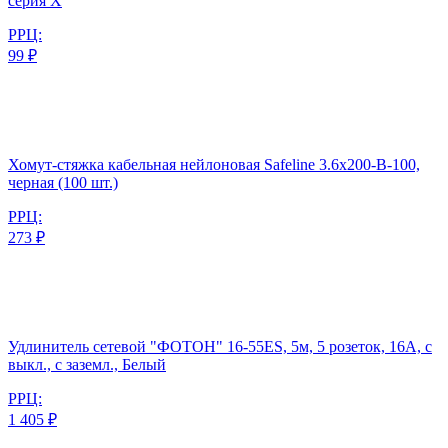
серия Х
РРЦ:
99 ₽
Хомут-стяжка кабельная нейлоновая Safeline 3.6x200-В-100,
черная (100 шт.)
РРЦ:
273 ₽
Удлинитель сетевой "ФОТОН" 16-55ЕS, 5м, 5 розеток, 16А, с
выкл., с заземл., Белый
РРЦ:
1 405 ₽