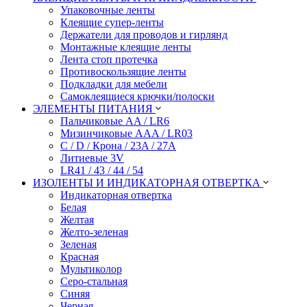
Упаковочные ленты
Клеящие супер-ленты
Держатели для проводов и гирлянд
Монтажные клеящие ленты
Лента стоп протечка
Противоскользящие ленты
Подкладки для мебели
Самоклеящиеся крючки/полоски
ЭЛЕМЕНТЫ ПИТАНИЯ
Пальчиковые AA / LR6
Мизинчиковые AAA / LR03
C / D / Крона / 23A / 27A
Литиевые 3V
LR41 / 43 / 44 / 54
ИЗОЛЕНТЫ И ИНДИКАТОРНАЯ ОТВЕРТКА
Индикаторная отвертка
Белая
Желтая
Желто-зеленая
Зеленая
Красная
Мультиколор
Серо-стальная
Синяя
Черная