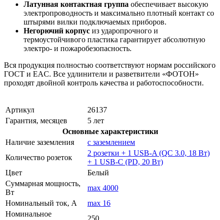
Латунная контактная группа
обеспечивает высокую
электропроводность и максимально плотный контакт со
штырями вилки подключаемых приборов.
Негорючий корпус
из ударопрочного и
термоустойчивого пластика гарантирует абсолютную
электро- и пожаробезопасность.
Вся продукция полностью соответствуют нормам российского
ГОСТ и EAC. Все удлинители и разветвители «ФОТОН»
проходят двойной контроль качества и работоспособности.
Артикул
26137
Гарантия, месяцев
5 лет
Основные характеристики
Наличие заземления
с заземлением
2 розетки + 1 USB-A (QC 3.0, 18 Вт)
Количество розеток
+ 1 USB-C (PD, 20 Вт)
Цвет
Белый
Суммарная мощность,
max 4000
Вт
Номинальный ток, А
max 16
Номинальное
250