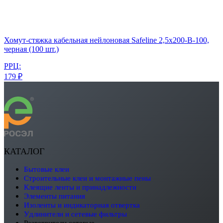
Хомут-стяжка кабельная нейлоновая Safeline 2,5x200-В-100,
черная (100 шт.)
РРЦ:
179 ₽
КАТАЛОГ
бытовые клеи
строительные клеи и монтажные пены
клеящие ленты и принадлежности
элементы питания
изоленты и индикаторная отвертка
удлинители и сетевые фильтры
разветвители сетевые