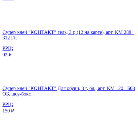
Супер-клей "КОНТАКТ" гель, 3 г, (12 на карте), арт. КМ 288 -
312 ГЛ
РРЦ:
92 ₽
Супер-клей "КОНТАКТ" Для обуви, 3 г, бл., арт. КМ 120 - Б03
ОБ, шоу-бокс
РРЦ:
150 ₽