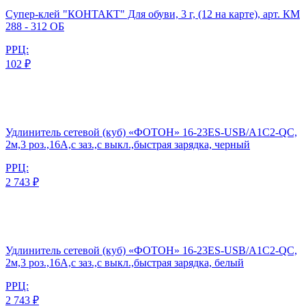
Супер-клей "КОНТАКТ" Для обуви, 3 г, (12 на карте), арт. КМ
288 - 312 ОБ
РРЦ:
102 ₽
Удлинитель сетевой (куб) «ФОТОН» 16-23ES-USB/A1C2-QC,
2м,3 роз.,16А,с заз.,с выкл.,быстрая зарядка, черный
РРЦ:
2 743 ₽
Удлинитель сетевой (куб) «ФОТОН» 16-23ES-USB/A1C2-QC,
2м,3 роз.,16А,с заз.,с выкл.,быстрая зарядка, белый
РРЦ:
2 743 ₽