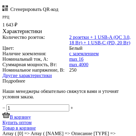
Сгенерировать QR-код
РРЦ
1 643 ₽
Характеристики
Количество розеток:
2 розетки + 1 USB-A (QC 3.0,
18 Вт) + 1 USB-C (PD, 20 Вт)
Цвет:
Белый
Наличие заземления:
с заземлением
Номинальный ток, А:
max 16
Суммарная мощность, Вт:
max 4000
Номинальное напряжение, В:
250
Другие характеристики
Подробнее
Наши менеджеры обязательно свяжутся вами и уточнят
условия заказа.
−
+
В корзину
Купить оптом
Товар в корзине
Array ( [0] => Array ( [NAME] => Описание [TYPE] =>