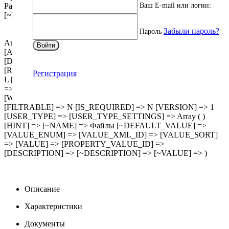
Ваш E-mail или логин:
Разветвитель_ФОТОН_с_USB_быстрой_зарядкой.pdf )
[~DESCRIPTION] => Array ( [0] => ) )
Забыли пароль?
Пароль
Array ( [ID] => 1120 [IBLOCK_ID] => 116 [NAME] => Файлы
Войти
[ACTIVE] => Y [SORT] => 11 [CODE] => FILES
[DEFAULT_VALUE] => [PROPERTY_TYPE] => F
[ROW_COUNT] => 1 [COL_COUNT] => 30 [LIST_TYPE] =>
Регистрация
L [MULTIPLE] => Y [XML_ID] => CML2_FILES [FILE_TYPE]
=> [MULTIPLE_CNT] => 1 [LINK_IBLOCK_ID] => 0
[WITH_DESCRIPTION] => Y [SEARCHABLE] => N
[FILTRABLE] => N [IS_REQUIRED] => N [VERSION] => 1
[USER_TYPE] => [USER_TYPE_SETTINGS] => Array ( )
[HINT] => [~NAME] => Файлы [~DEFAULT_VALUE] =>
[VALUE_ENUM] => [VALUE_XML_ID] => [VALUE_SORT]
=> [VALUE] => [PROPERTY_VALUE_ID] =>
[DESCRIPTION] => [~DESCRIPTION] => [~VALUE] => )
Описание
Характеристики
Документы