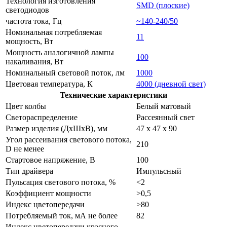
Технология изготовления
SMD (плоские)
светодиодов
частота тока, Гц
~140-240/50
Номинальная потребляемая
11
мощность, Вт
Мощность аналогичной лампы
100
накаливания, Вт
Номинальный световой поток, лм
1000
Цветовая температура, К
4000 (дневной свет)
Технические характеристики
Цвет колбы
Белый матовый
Светораспределение
Рассеянный свет
Размер изделия (ДхШхВ), мм
47 х 47 х 90
Угол рассеивания светового потока,
210
D не менее
Стартовое напряжение, В
100
Тип драйвера
Импульсный
Пульсация светового потока, %
<2
Коэффициент мощности
>0,5
Индекс цветопередачи
>80
Потребляемый ток, мА не более
82
Индекс цветопередачи красного