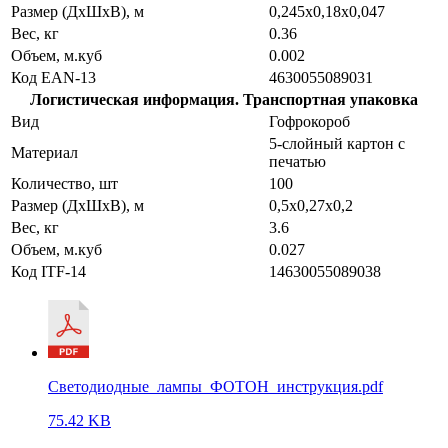
Размер (ДхШхВ), м
0,245х0,18х0,047
Вес, кг
0.36
Объем, м.куб
0.002
Код EAN-13
4630055089031
Логистическая информация. Транспортная упаковка
Вид
Гофрокороб
5-слойный картон с
Материал
печатью
Количество, шт
100
Размер (ДхШхВ), м
0,5х0,27х0,2
Вес, кг
3.6
Объем, м.куб
0.027
Код ITF-14
14630055089038
Светодиодные_лампы_ФОТОН_инструкция.pdf
75.42 KB