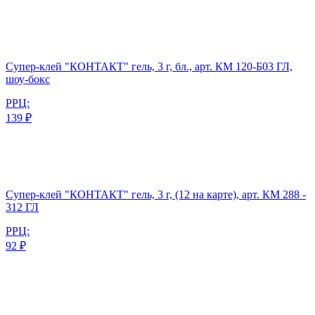
Супер-клей "КОНТАКТ" гель, 3 г, бл., арт. КМ 120-Б03 ГЛ,
шоу-бокс
РРЦ:
139 ₽
Супер-клей "КОНТАКТ" гель, 3 г, (12 на карте), арт. КМ 288 -
312 ГЛ
РРЦ:
92 ₽