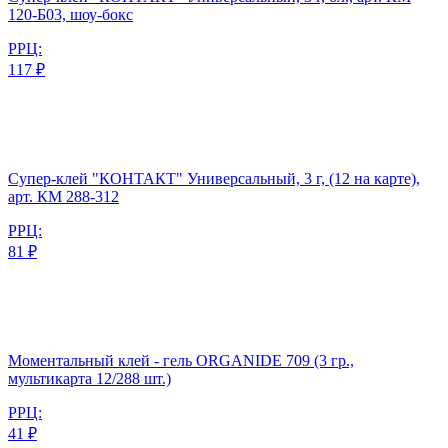
120-Б03, шоу-бокс
РРЦ:
117 ₽
Супер-клей "КОНТАКТ" Универсальный, 3 г, (12 на карте),
арт. КМ 288-312
РРЦ:
81 ₽
Моментальный клей - гель ORGANIDE 709 (3 гр.,
мультикарта 12/288 шт.)
РРЦ:
41 ₽