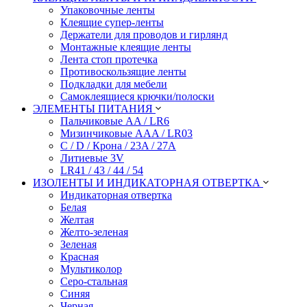
Упаковочные ленты
Клеящие супер-ленты
Держатели для проводов и гирлянд
Монтажные клеящие ленты
Лента стоп протечка
Противоскользящие ленты
Подкладки для мебели
Самоклеящиеся крючки/полоски
ЭЛЕМЕНТЫ ПИТАНИЯ
Пальчиковые AA / LR6
Мизинчиковые AAA / LR03
C / D / Крона / 23A / 27A
Литиевые 3V
LR41 / 43 / 44 / 54
ИЗОЛЕНТЫ И ИНДИКАТОРНАЯ ОТВЕРТКА
Индикаторная отвертка
Белая
Желтая
Желто-зеленая
Зеленая
Красная
Мультиколор
Серо-стальная
Синяя
Черная