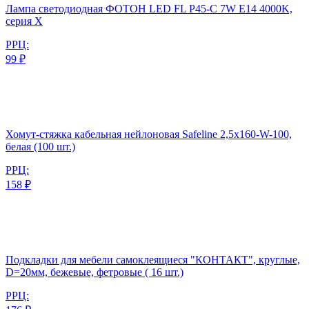
Лампа светодиодная ФОТОН LED FL P45-C 7W E14 4000K,
серия Х
РРЦ:
99 ₽
Хомут-стяжка кабельная нейлоновая Safeline 2,5x160-W-100,
белая (100 шт.)
РРЦ:
158 ₽
Подкладки для мебели самоклеящиеся "КОНТАКТ", круглые,
D=20мм, бежевые, фетровые ( 16 шт.)
РРЦ: