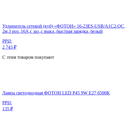
Удлинитель сетевой (куб) «ФОТОН» 16-23ES-USB/A1C2-QC,
2м,3 роз.,16А,с заз.,с выкл.,быстрая зарядка, белый
РРЦ:
2 743 ₽
С этим товаром покупают
Лампа светодиодная ФОТОН LED P45 9W E27 6500K
РРЦ:
135 ₽