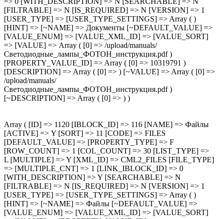
=> 0 [WITH_DESCRIPTION] => N [SEARCHABLE] => N
[FILTRABLE] => N [IS_REQUIRED] => N [VERSION] => 1
[USER_TYPE] => [USER_TYPE_SETTINGS] => Array ( )
[HINT] => [~NAME] => Документы [~DEFAULT_VALUE] =>
[VALUE_ENUM] => [VALUE_XML_ID] => [VALUE_SORT]
=> [VALUE] => Array ( [0] => /upload/manuals/
Светодиодные_лампы_ФОТОН_инструкция.pdf )
[PROPERTY_VALUE_ID] => Array ( [0] => 10319791 )
[DESCRIPTION] => Array ( [0] => ) [~VALUE] => Array ( [0] =>
/upload/manuals/
Светодиодные_лампы_ФОТОН_инструкция.pdf )
[~DESCRIPTION] => Array ( [0] => ) )
Array ( [ID] => 1120 [IBLOCK_ID] => 116 [NAME] => Файлы
[ACTIVE] => Y [SORT] => 11 [CODE] => FILES
[DEFAULT_VALUE] => [PROPERTY_TYPE] => F
[ROW_COUNT] => 1 [COL_COUNT] => 30 [LIST_TYPE] =>
L [MULTIPLE] => Y [XML_ID] => CML2_FILES [FILE_TYPE]
=> [MULTIPLE_CNT] => 1 [LINK_IBLOCK_ID] => 0
[WITH_DESCRIPTION] => Y [SEARCHABLE] => N
[FILTRABLE] => N [IS_REQUIRED] => N [VERSION] => 1
[USER_TYPE] => [USER_TYPE_SETTINGS] => Array ( )
[HINT] => [~NAME] => Файлы [~DEFAULT_VALUE] =>
[VALUE_ENUM] => [VALUE_XML_ID] => [VALUE_SORT]