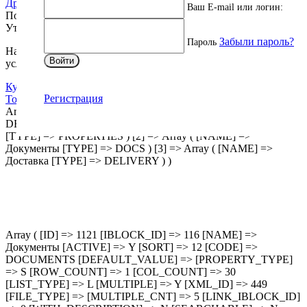
Другие характеристики
Ваш E-mail или логин:
Подробнее
Уточнить наличие
Забыли пароль?
Пароль
Наши менеджеры обязательно свяжутся вами и уточнят
Войти
условия заказа.
Купить оптом
Регистрация
Товар в корзине
Array ( [0] => Array ( [NAME] => Описание [TYPE] =>
DESCRIPTION ) [1] => Array ( [NAME] => Характеристики
[TYPE] => PROPERTIES ) [2] => Array ( [NAME] =>
Документы [TYPE] => DOCS ) [3] => Array ( [NAME] =>
Доставка [TYPE] => DELIVERY ) )
Array ( [ID] => 1121 [IBLOCK_ID] => 116 [NAME] =>
Документы [ACTIVE] => Y [SORT] => 12 [CODE] =>
DOCUMENTS [DEFAULT_VALUE] => [PROPERTY_TYPE]
=> S [ROW_COUNT] => 1 [COL_COUNT] => 30
[LIST_TYPE] => L [MULTIPLE] => Y [XML_ID] => 449
[FILE_TYPE] => [MULTIPLE_CNT] => 5 [LINK_IBLOCK_ID]