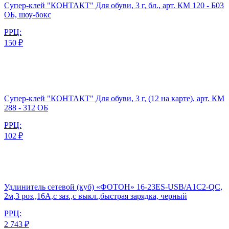
Супер-клей "КОНТАКТ" Для обуви, 3 г, бл., арт. КМ 120 - Б03
ОБ, шоу-бокс
РРЦ:
150 ₽
Супер-клей "КОНТАКТ" Для обуви, 3 г, (12 на карте), арт. КМ
288 - 312 ОБ
РРЦ:
102 ₽
Удлинитель сетевой (куб) «ФОТОН» 16-23ES-USB/A1C2-QC,
2м,3 роз.,16А,с заз.,с выкл.,быстрая зарядка, черный
РРЦ:
2 743 ₽