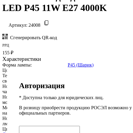
LED P45 11W E27 4000K
Артикул:
24008
Сгенерировать QR-код
РРЦ
155 ₽
Характеристики
Форма лампы:
P45 (Шарик)
Цоколь:
E27
Технология изготовления
SMD (плоские)
светодиодов:
Авторизация
Номинальное напряжение, В /
~140-240/50
частота тока, Гц:
Номинальная потребляемая
11
* Доступна только для юридических лиц.
мощность, Вт:
В розницу приобрести продукцию РОСЭЛ возможно у
Мощность аналогичной лампы
100
официальных партнеров.
накаливания, Вт:
Номинальный световой поток,
1000
лм:
Цветовая температура, К:
4000 (дневной свет)