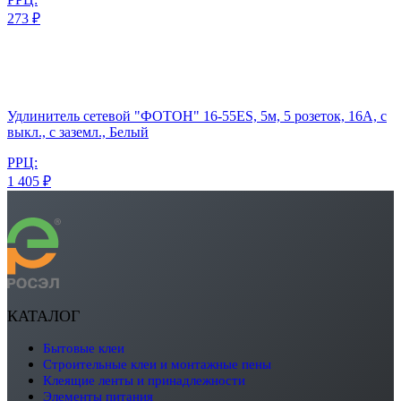
273 ₽
Удлинитель сетевой "ФОТОН" 16-55ЕS, 5м, 5 розеток, 16А, с
выкл., с заземл., Белый
РРЦ:
1 405 ₽
КАТАЛОГ
бытовые клеи
строительные клеи и монтажные пены
клеящие ленты и принадлежности
элементы питания