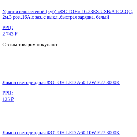
Удлинитель сетевой (куб) «ФОТОН» 16-23ES-USB/A1C2-QC,
2м,3 роз.,16А,с заз.,с выкл.,быстрая зарядка, белый
РРЦ:
2 743 ₽
С этим товаром покупают
Лампа светодиодная ФОТОН LED A60 12W E27 3000K
РРЦ:
125 ₽
Лампа светодиодная ФОТОН LED A60 10W E27 3000K