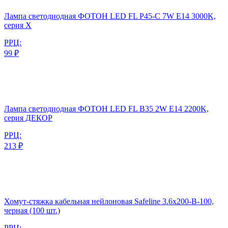
Лампа светодиодная ФОТОН LED FL P45-C 7W E14 3000K,
серия Х
РРЦ:
99 ₽
Лампа светодиодная ФОТОН LED FL B35 2W E14 2200K,
серия ДЕКОР
РРЦ:
213 ₽
Хомут-стяжка кабельная нейлоновая Safeline 3.6x200-В-100,
черная (100 шт.)
РРЦ: