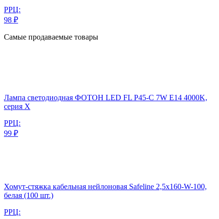
РРЦ:
98 ₽
Самые продаваемые товары
Лампа светодиодная ФОТОН LED FL P45-C 7W E14 4000K,
серия Х
РРЦ:
99 ₽
Хомут-стяжка кабельная нейлоновая Safeline 2,5x160-W-100,
белая (100 шт.)
РРЦ: