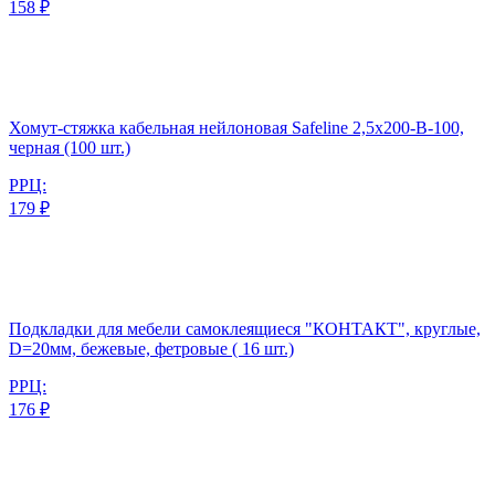
158 ₽
Хомут-стяжка кабельная нейлоновая Safeline 2,5x200-В-100,
черная (100 шт.)
РРЦ:
179 ₽
Подкладки для мебели самоклеящиеся "КОНТАКТ", круглые,
D=20мм, бежевые, фетровые ( 16 шт.)
РРЦ:
176 ₽