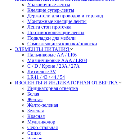
Упаковочные ленты
Клеящие супер-ленты
Держатели для проводов и гирлянд
Монтажные клеящие ленты
Лента стоп протечка
Противоскользящие ленты
Подкладки для мебели
Самоклеящиеся крючки/полоски
ЭЛЕМЕНТЫ ПИТАНИЯ
Пальчиковые AA / LR6
Мизинчиковые AAA / LR03
C / D / Крона / 23A / 27A
Литиевые 3V
LR41 / 43 / 44 / 54
ИЗОЛЕНТЫ И ИНДИКАТОРНАЯ ОТВЕРТКА
Индикаторная отвертка
Белая
Желтая
Желто-зеленая
Зеленая
Красная
Мультиколор
Серо-стальная
Синяя
Черная