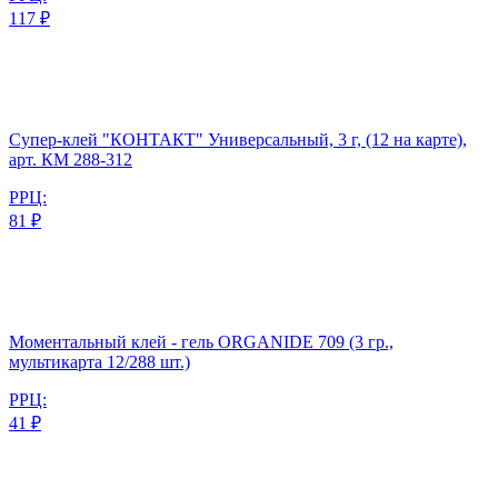
117 ₽
Супер-клей "КОНТАКТ" Универсальный, 3 г, (12 на карте),
арт. КМ 288-312
РРЦ:
81 ₽
Моментальный клей - гель ORGANIDE 709 (3 гр.,
мультикарта 12/288 шт.)
РРЦ:
41 ₽