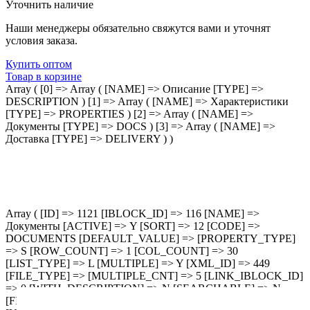
Уточнить наличие
Наши менеджеры обязательно свяжутся вами и уточнят
условия заказа.
Купить оптом
Товар в корзине
Array ( [0] => Array ( [NAME] => Описание [TYPE] =>
DESCRIPTION ) [1] => Array ( [NAME] => Характеристики
[TYPE] => PROPERTIES ) [2] => Array ( [NAME] =>
Документы [TYPE] => DOCS ) [3] => Array ( [NAME] =>
Доставка [TYPE] => DELIVERY ) )
Array ( [ID] => 1121 [IBLOCK_ID] => 116 [NAME] =>
Документы [ACTIVE] => Y [SORT] => 12 [CODE] =>
DOCUMENTS [DEFAULT_VALUE] => [PROPERTY_TYPE]
=> S [ROW_COUNT] => 1 [COL_COUNT] => 30
[LIST_TYPE] => L [MULTIPLE] => Y [XML_ID] => 449
[FILE_TYPE] => [MULTIPLE_CNT] => 5 [LINK_IBLOCK_ID]
=> 0 [WITH_DESCRIPTION] => N [SEARCHABLE] => N
[FILTRABLE] => N [IS_REQUIRED] => N [VERSION] => 1