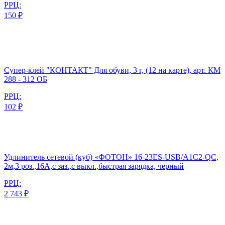
РРЦ:
150 ₽
Супер-клей "КОНТАКТ" Для обуви, 3 г, (12 на карте), арт. КМ
288 - 312 ОБ
РРЦ:
102 ₽
Удлинитель сетевой (куб) «ФОТОН» 16-23ES-USB/A1C2-QC,
2м,3 роз.,16А,с заз.,с выкл.,быстрая зарядка, черный
РРЦ:
2 743 ₽