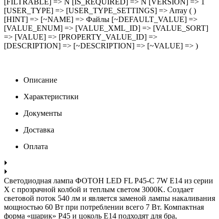
[FILTRABLE] => N [IS_REQUIRED] => N [VERSION] => 1
[USER_TYPE] => [USER_TYPE_SETTINGS] => Array ( )
[HINT] => [~NAME] => Файлы [~DEFAULT_VALUE] =>
[VALUE_ENUM] => [VALUE_XML_ID] => [VALUE_SORT]
=> [VALUE] => [PROPERTY_VALUE_ID] =>
[DESCRIPTION] => [~DESCRIPTION] => [~VALUE] => )
Описание
Характеристики
Документы
Доставка
Оплата
Светодиодная лампа ФОТОН LED FL P45-C 7W E14 из серии
Х с прозрачной колбой и теплым светом 3000K. Создает
световой поток 540 лм и является заменой лампы накаливания
мощностью 60 Вт при потреблении всего 7 Вт. Компактная
форма «шарик» P45 и цоколь E14 подходят для бра,