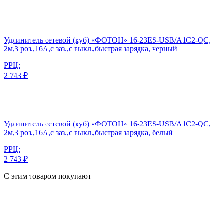
Удлинитель сетевой (куб) «ФОТОН» 16-23ES-USB/A1C2-QC,
2м,3 роз.,16А,с заз.,с выкл.,быстрая зарядка, черный
РРЦ:
2 743 ₽
Удлинитель сетевой (куб) «ФОТОН» 16-23ES-USB/A1C2-QC,
2м,3 роз.,16А,с заз.,с выкл.,быстрая зарядка, белый
РРЦ:
2 743 ₽
С этим товаром покупают