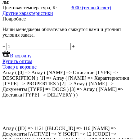
лм:
Цветовая температура, К:
3000 (теплый свет)
Другие характеристики
Подробнее
Наши менеджеры обязательно свяжутся вами и уточнят
условия заказа.
−
+
В корзину
Купить оптом
Товар в корзине
Array ( [0] => Array ( [NAME] => Описание [TYPE] =>
DESCRIPTION ) [1] => Array ( [NAME] => Характеристики
[TYPE] => PROPERTIES ) [2] => Array ( [NAME] =>
Документы [TYPE] => DOCS ) [3] => Array ( [NAME] =>
Доставка [TYPE] => DELIVERY ) )
Array ( [ID] => 1121 [IBLOCK_ID] => 116 [NAME] =>
Документы [ACTIVE] => Y [SORT] => 12 [CODE] =>