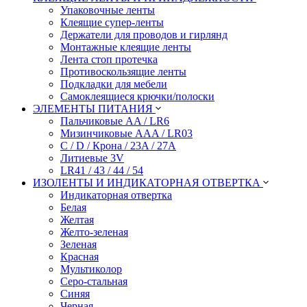
Упаковочные ленты
Клеящие супер-ленты
Держатели для проводов и гирлянд
Монтажные клеящие ленты
Лента стоп протечка
Противоскользящие ленты
Подкладки для мебели
Самоклеящиеся крючки/полоски
ЭЛЕМЕНТЫ ПИТАНИЯ
Пальчиковые AA / LR6
Мизинчиковые AAA / LR03
C / D / Крона / 23A / 27A
Литиевые 3V
LR41 / 43 / 44 / 54
ИЗОЛЕНТЫ И ИНДИКАТОРНАЯ ОТВЕРТКА
Индикаторная отвертка
Белая
Желтая
Желто-зеленая
Зеленая
Красная
Мультиколор
Серо-стальная
Синяя
Черная