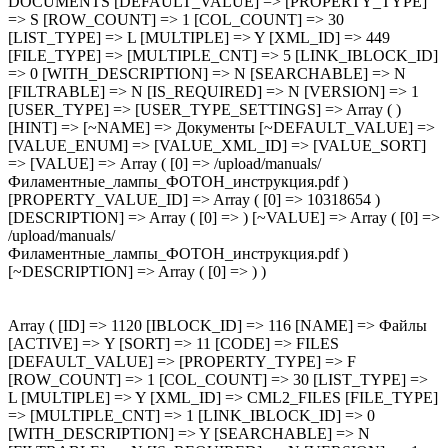
DOCUMENTS [DEFAULT_VALUE] => [PROPERTY_TYPE]
=> S [ROW_COUNT] => 1 [COL_COUNT] => 30
[LIST_TYPE] => L [MULTIPLE] => Y [XML_ID] => 449
[FILE_TYPE] => [MULTIPLE_CNT] => 5 [LINK_IBLOCK_ID]
=> 0 [WITH_DESCRIPTION] => N [SEARCHABLE] => N
[FILTRABLE] => N [IS_REQUIRED] => N [VERSION] => 1
[USER_TYPE] => [USER_TYPE_SETTINGS] => Array ( )
[HINT] => [~NAME] => Документы [~DEFAULT_VALUE] =>
[VALUE_ENUM] => [VALUE_XML_ID] => [VALUE_SORT]
=> [VALUE] => Array ( [0] => /upload/manuals/
Филаментные_лампы_ФОТОН_инструкция.pdf )
[PROPERTY_VALUE_ID] => Array ( [0] => 10318654 )
[DESCRIPTION] => Array ( [0] => ) [~VALUE] => Array ( [0] =>
/upload/manuals/
Филаментные_лампы_ФОТОН_инструкция.pdf )
[~DESCRIPTION] => Array ( [0] => ) )
Array ( [ID] => 1120 [IBLOCK_ID] => 116 [NAME] => Файлы
[ACTIVE] => Y [SORT] => 11 [CODE] => FILES
[DEFAULT_VALUE] => [PROPERTY_TYPE] => F
[ROW_COUNT] => 1 [COL_COUNT] => 30 [LIST_TYPE] =>
L [MULTIPLE] => Y [XML_ID] => CML2_FILES [FILE_TYPE]
=> [MULTIPLE_CNT] => 1 [LINK_IBLOCK_ID] => 0
[WITH_DESCRIPTION] => Y [SEARCHABLE] => N