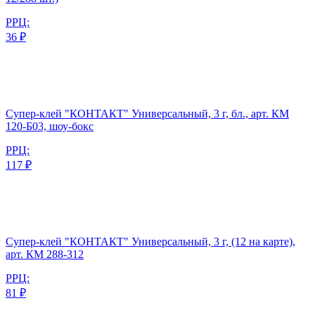
РРЦ:
36 ₽
Супер-клей "КОНТАКТ" Универсальный, 3 г, бл., арт. КМ
120-Б03, шоу-бокс
РРЦ:
117 ₽
Супер-клей "КОНТАКТ" Универсальный, 3 г, (12 на карте),
арт. КМ 288-312
РРЦ:
81 ₽