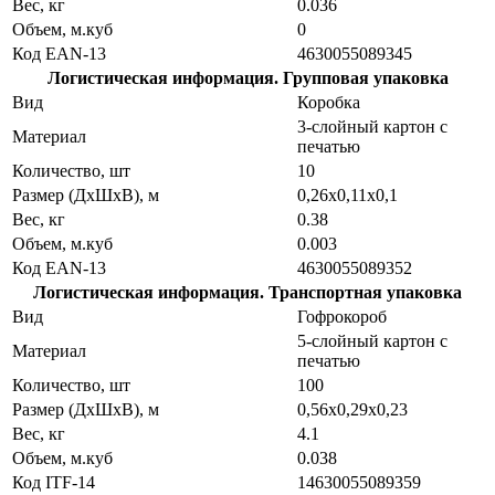
Вес, кг
0.036
Объем, м.куб
0
Код EAN-13
4630055089345
Логистическая информация. Групповая упаковка
Вид
Коробка
3-слойный картон с
Материал
печатью
Количество, шт
10
Размер (ДхШхВ), м
0,26х0,11х0,1
Вес, кг
0.38
Объем, м.куб
0.003
Код EAN-13
4630055089352
Логистическая информация. Транспортная упаковка
Вид
Гофрокороб
5-слойный картон с
Материал
печатью
Количество, шт
100
Размер (ДхШхВ), м
0,56х0,29х0,23
Вес, кг
4.1
Объем, м.куб
0.038
Код ITF-14
14630055089359