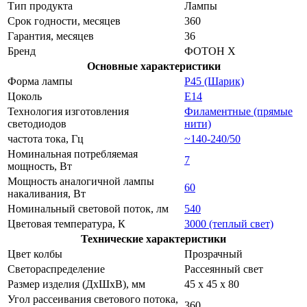
Тип продукта
Лампы
Срок годности, месяцев
360
Гарантия, месяцев
36
Бренд
ФОТОН Х
Основные характеристики
Форма лампы
P45 (Шарик)
Цоколь
E14
Технология изготовления
Филаментные (прямые
светодиодов
нити)
частота тока, Гц
~140-240/50
Номинальная потребляемая
7
мощность, Вт
Мощность аналогичной лампы
60
накаливания, Вт
Номинальный световой поток, лм
540
Цветовая температура, К
3000 (теплый свет)
Технические характеристики
Цвет колбы
Прозрачный
Светораспределение
Рассеянный свет
Размер изделия (ДхШхВ), мм
45 х 45 х 80
Угол рассеивания светового потока,
360