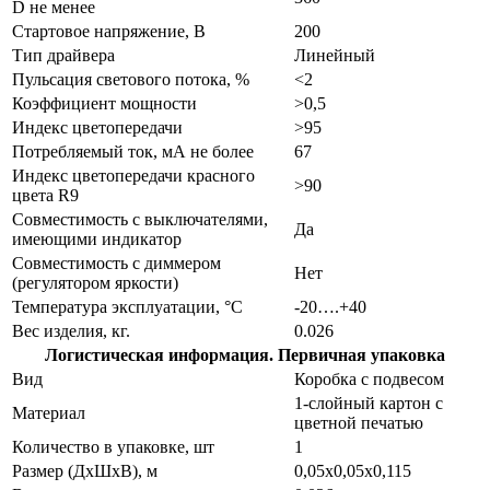
D не менее
Стартовое напряжение, В
200
Тип драйвера
Линейный
Пульсация светового потока, %
<2
Коэффициент мощности
>0,5
Индекс цветопередачи
>95
Потребляемый ток, мА не более
67
Индекс цветопередачи красного
>90
цвета R9
Совместимость с выключателями,
Да
имеющими индикатор
Совместимость с диммером
Нет
(регулятором яркости)
Температура эксплуатации, °С
-20….+40
Вес изделия, кг.
0.026
Логистическая информация. Первичная упаковка
Вид
Коробка с подвесом
1-слойный картон с
Материал
цветной печатью
Количество в упаковке, шт
1
Размер (ДхШхВ), м
0,05х0,05х0,115