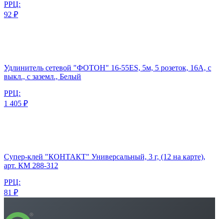
РРЦ:
92 ₽
Удлинитель сетевой "ФОТОН" 16-55ЕS, 5м, 5 розеток, 16А, с
выкл., с заземл., Белый
РРЦ:
1 405 ₽
Супер-клей "КОНТАКТ" Универсальный, 3 г, (12 на карте),
арт. КМ 288-312
РРЦ:
81 ₽