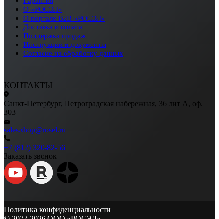
Гарантия
О «РОСЭЛ»
О портале B2B «РОСЭЛ»
Доставка и оплата
Поддержка продаж
Инструкции и документы
Согласие на обработку данных
КОНТАКТЫ
Санкт-Петербург, Петроградская набережная, 36 лит А, оф.
303
sales.shop@rosel.ru
+7 (812) 320-82-56
Заказать звонок
Политика конфиденциальности
© 2022-2026 ООО «РОСЭЛ»