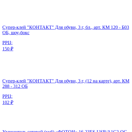
Супер-клей "КОНТАКТ" Для обуви, 3 г, бл., арт. КМ 120 - Б03
ОБ, шоу-бокс
РРЦ:
150 ₽
Супер-клей "КОНТАКТ" Для обуви, 3 г, (12 на карте), арт. КМ
288 - 312 ОБ
РРЦ:
102 ₽
Удлинитель сетевой (куб) «ФОТОН» 16-23ES-USB/A1C2-QC,