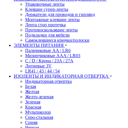
Упаковочные ленты
Клеящие супер-ленты
Держатели для проводов и гирлянд
Монтажные клеящие ленты
Лента стоп протечка
Противоскользящие ленты
Подкладки для мебели
Самоклеящиеся крючки/полоски
ЭЛЕМЕНТЫ ПИТАНИЯ
Пальчиковые AA / LR6
Мизинчиковые AAA / LR03
C / D / Крона / 23A / 27A
Литиевые 3V
LR41 / 43 / 44 / 54
ИЗОЛЕНТЫ И ИНДИКАТОРНАЯ ОТВЕРТКА
Индикаторная отвертка
Белая
Желтая
Желто-зеленая
Зеленая
Красная
Мультиколор
Серо-стальная
Синяя
Черная