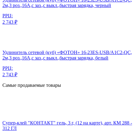
2м,3 роз.,16А,с заз.,с выкл.,быстрая зарядка, черный
РРЦ:
2 743 ₽
Удлинитель сетевой (куб) «ФОТОН» 16-23ES-USB/A1C2-QC,
2м,3 роз.,16А,с заз.,с выкл.,быстрая зарядка, белый
РРЦ:
2 743 ₽
Самые продаваемые товары
Супер-клей "КОНТАКТ" гель, 3 г, (12 на карте), арт. КМ 288 -
312 ГЛ