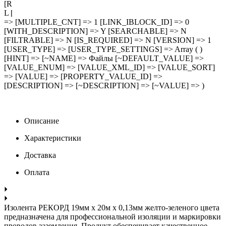
[ROW_COUNT] => 1 [COL_COUNT] => 30 [LIST_TYPE] =>
L [MULTIPLE] => Y [XML_ID] => CML2_FILES [FILE_TYPE]
=> [MULTIPLE_CNT] => 1 [LINK_IBLOCK_ID] => 0
[WITH_DESCRIPTION] => Y [SEARCHABLE] => N
[FILTRABLE] => N [IS_REQUIRED] => N [VERSION] => 1
[USER_TYPE] => [USER_TYPE_SETTINGS] => Array ( )
[HINT] => [~NAME] => Файлы [~DEFAULT_VALUE] =>
[VALUE_ENUM] => [VALUE_XML_ID] => [VALUE_SORT]
=> [VALUE] => [PROPERTY_VALUE_ID] =>
[DESCRIPTION] => [~DESCRIPTION] => [~VALUE] => )
Описание
Характеристики
Доставка
Оплата
Изолента РЕКОРД 19мм х 20м х 0,13мм желто-зеленого цвета
предназначена для профессиональной изоляции и маркировки
проводов заземления. Продукт обеспечивает качественное