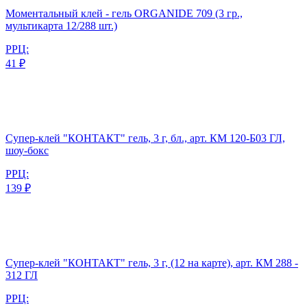
Моментальный клей - гель ORGANIDE 709 (3 гр.,
мультикарта 12/288 шт.)
РРЦ:
41 ₽
Супер-клей "КОНТАКТ" гель, 3 г, бл., арт. КМ 120-Б03 ГЛ,
шоу-бокс
РРЦ:
139 ₽
Супер-клей "КОНТАКТ" гель, 3 г, (12 на карте), арт. КМ 288 -
312 ГЛ
РРЦ: