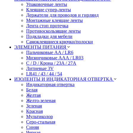
Упаковочные ленты
Клеящие супер-ленты
Держатели для проводов и гирлянд
Монтажные клеящие ленты
Лента стоп протечка
Противоскользящие ленты
Подкладки для мебели
Самоклеящиеся крючки/полоски
ЭЛЕМЕНТЫ ПИТАНИЯ
Пальчиковые AA / LR6
Мизинчиковые AAA / LR03
C / D / Крона / 23A / 27A
Литиевые 3V
LR41 / 43 / 44 / 54
ИЗОЛЕНТЫ И ИНДИКАТОРНАЯ ОТВЕРТКА
Индикаторная отвертка
Белая
Желтая
Желто-зеленая
Зеленая
Красная
Мультиколор
Серо-стальная
Синяя
Черная