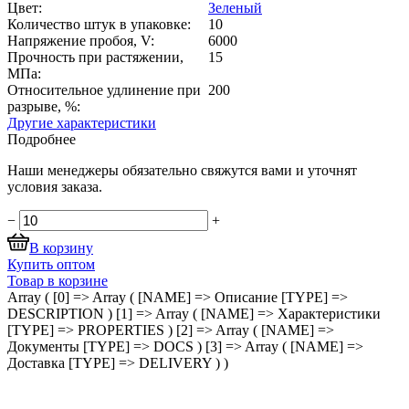
Цвет:
Зеленый
Количество штук в упаковке:
10
Напряжение пробоя, V:
6000
Прочность при растяжении,
15
МПа:
Относительное удлинение при
200
разрыве, %:
Другие характеристики
Подробнее
Наши менеджеры обязательно свяжутся вами и уточнят
условия заказа.
−
+
В корзину
Купить оптом
Товар в корзине
Array ( [0] => Array ( [NAME] => Описание [TYPE] =>
DESCRIPTION ) [1] => Array ( [NAME] => Характеристики
[TYPE] => PROPERTIES ) [2] => Array ( [NAME] =>
Документы [TYPE] => DOCS ) [3] => Array ( [NAME] =>
Доставка [TYPE] => DELIVERY ) )