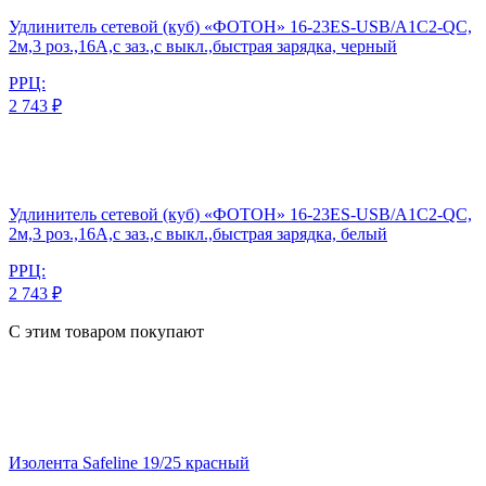
Удлинитель сетевой (куб) «ФОТОН» 16-23ES-USB/A1C2-QC,
2м,3 роз.,16А,с заз.,с выкл.,быстрая зарядка, черный
РРЦ:
2 743 ₽
Удлинитель сетевой (куб) «ФОТОН» 16-23ES-USB/A1C2-QC,
2м,3 роз.,16А,с заз.,с выкл.,быстрая зарядка, белый
РРЦ:
2 743 ₽
С этим товаром покупают
Изолента Safeline 19/25 красный