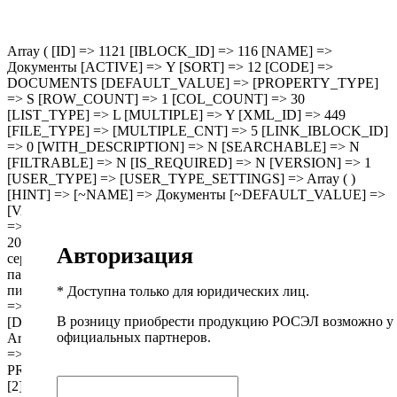
Array ( [ID] => 1121 [IBLOCK_ID] => 116 [NAME] =>
Документы [ACTIVE] => Y [SORT] => 12 [CODE] =>
DOCUMENTS [DEFAULT_VALUE] => [PROPERTY_TYPE]
=> S [ROW_COUNT] => 1 [COL_COUNT] => 30
[LIST_TYPE] => L [MULTIPLE] => Y [XML_ID] => 449
[FILE_TYPE] => [MULTIPLE_CNT] => 5 [LINK_IBLOCK_ID]
=> 0 [WITH_DESCRIPTION] => N [SEARCHABLE] => N
[FILTRABLE] => N [IS_REQUIRED] => N [VERSION] => 1
[USER_TYPE] => [USER_TYPE_SETTINGS] => Array ( )
[HINT] => [~NAME] => Документы [~DEFAULT_VALUE] =>
[VALUE_ENUM] => [VALUE_XML_ID] => [VALUE_SORT]
=> [VALUE] => Array ( [0] => /upload/manuals/safeline_katalog-
2024_web.pdf [1] => /upload/manuals/Изолента ПВХ SAFELINE
Авторизация
серии PRO,AUTO,MASTER_Технический
паспорт_2025_Росэл.pdf [2] => /upload/manuals/Отказное
письмо Росэл 10.02.25-16.02.26.pdf ) [PROPERTY_VALUE_ID]
* Доступна только для юридических лиц.
=> Array ( [0] => 10314283 [1] => 10314284 [2] => 10552344 )
В розницу приобрести продукцию РОСЭЛ возможно у
[DESCRIPTION] => Array ( [0] => [1] => [2] => ) [~VALUE] =>
официальных партнеров.
Array ( [0] => /upload/manuals/safeline_katalog-2024_web.pdf [1]
=> /upload/manuals/Изолента ПВХ SAFELINE серии
PRO,AUTO,MASTER_Технический паспорт_2025_Росэл.pdf
[2] => /upload/manuals/Отказное письмо Росэл 10.02.25-