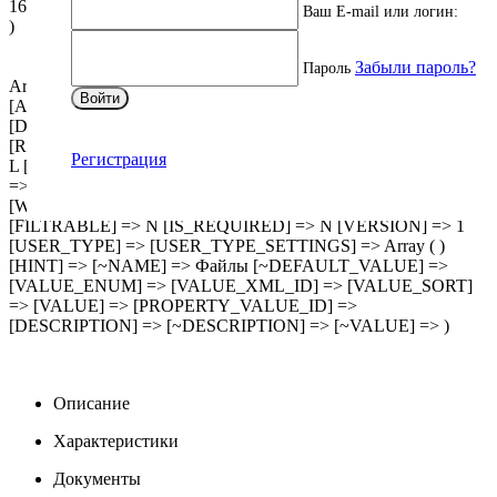
16.02.26.pdf ) [~DESCRIPTION] => Array ( [0] => [1] => [2] => )
Ваш E-mail или логин:
)
Забыли пароль?
Пароль
Array ( [ID] => 1120 [IBLOCK_ID] => 116 [NAME] => Файлы
Войти
[ACTIVE] => Y [SORT] => 11 [CODE] => FILES
[DEFAULT_VALUE] => [PROPERTY_TYPE] => F
[ROW_COUNT] => 1 [COL_COUNT] => 30 [LIST_TYPE] =>
Регистрация
L [MULTIPLE] => Y [XML_ID] => CML2_FILES [FILE_TYPE]
=> [MULTIPLE_CNT] => 1 [LINK_IBLOCK_ID] => 0
[WITH_DESCRIPTION] => Y [SEARCHABLE] => N
[FILTRABLE] => N [IS_REQUIRED] => N [VERSION] => 1
[USER_TYPE] => [USER_TYPE_SETTINGS] => Array ( )
[HINT] => [~NAME] => Файлы [~DEFAULT_VALUE] =>
[VALUE_ENUM] => [VALUE_XML_ID] => [VALUE_SORT]
=> [VALUE] => [PROPERTY_VALUE_ID] =>
[DESCRIPTION] => [~DESCRIPTION] => [~VALUE] => )
Описание
Характеристики
Документы