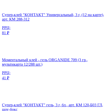
Супер-клей "КОНТАКТ" Универсальный, 3 г, (12 на карте),
арт. КМ 288-312
РРЦ:
81 ₽
Моментальный клей - гель ORGANIDE 709 (3 гр.,
мультикарта 12/288 шт.)
РРЦ:
41 ₽
Супер-клей "КОНТАКТ" гель, 3 г, бл., арт. КМ 120-Б03 ГЛ,
шоу-бокс