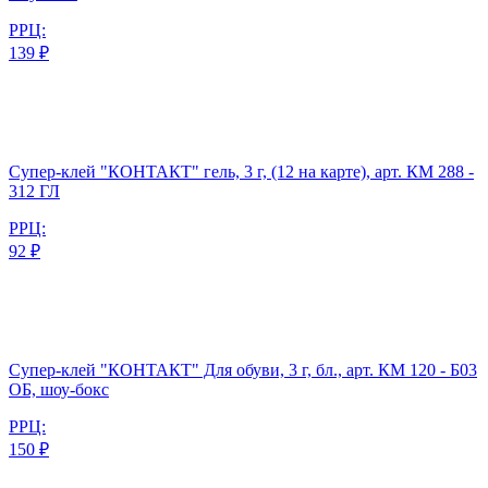
РРЦ:
139 ₽
Супер-клей "КОНТАКТ" гель, 3 г, (12 на карте), арт. КМ 288 -
312 ГЛ
РРЦ:
92 ₽
Супер-клей "КОНТАКТ" Для обуви, 3 г, бл., арт. КМ 120 - Б03
ОБ, шоу-бокс
РРЦ:
150 ₽