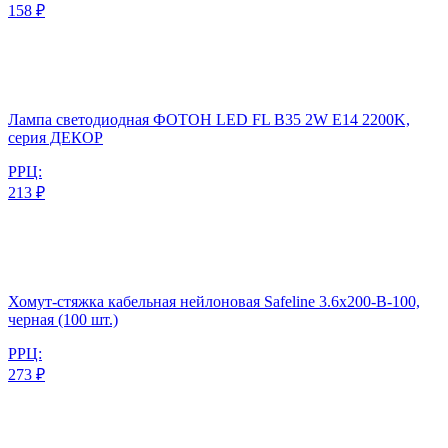
158 ₽
Лампа светодиодная ФОТОН LED FL B35 2W E14 2200K,
серия ДЕКОР
РРЦ:
213 ₽
Хомут-стяжка кабельная нейлоновая Safeline 3.6x200-В-100,
черная (100 шт.)
РРЦ:
273 ₽