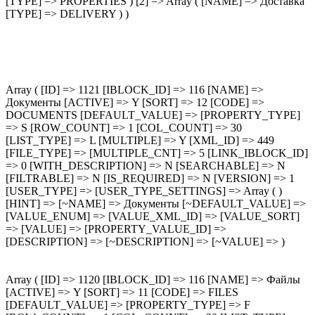
[TYPE] => PROPERTIES ) [2] => Array ( [NAME] => Доставка
[TYPE] => DELIVERY ) )
Array ( [ID] => 1121 [IBLOCK_ID] => 116 [NAME] =>
Документы [ACTIVE] => Y [SORT] => 12 [CODE] =>
DOCUMENTS [DEFAULT_VALUE] => [PROPERTY_TYPE]
=> S [ROW_COUNT] => 1 [COL_COUNT] => 30
[LIST_TYPE] => L [MULTIPLE] => Y [XML_ID] => 449
[FILE_TYPE] => [MULTIPLE_CNT] => 5 [LINK_IBLOCK_ID]
=> 0 [WITH_DESCRIPTION] => N [SEARCHABLE] => N
[FILTRABLE] => N [IS_REQUIRED] => N [VERSION] => 1
[USER_TYPE] => [USER_TYPE_SETTINGS] => Array ( )
[HINT] => [~NAME] => Документы [~DEFAULT_VALUE] =>
[VALUE_ENUM] => [VALUE_XML_ID] => [VALUE_SORT]
=> [VALUE] => [PROPERTY_VALUE_ID] =>
[DESCRIPTION] => [~DESCRIPTION] => [~VALUE] => )
Array ( [ID] => 1120 [IBLOCK_ID] => 116 [NAME] => Файлы
[ACTIVE] => Y [SORT] => 11 [CODE] => FILES
[DEFAULT_VALUE] => [PROPERTY_TYPE] => F