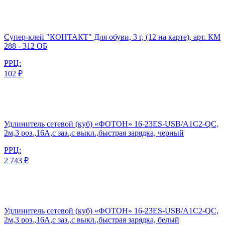
Супер-клей "КОНТАКТ" Для обуви, 3 г, (12 на карте), арт. КМ
288 - 312 ОБ
РРЦ:
102 ₽
Удлинитель сетевой (куб) «ФОТОН» 16-23ES-USB/A1C2-QC,
2м,3 роз.,16А,с заз.,с выкл.,быстрая зарядка, черный
РРЦ:
2 743 ₽
Удлинитель сетевой (куб) «ФОТОН» 16-23ES-USB/A1C2-QC,
2м,3 роз.,16А,с заз.,с выкл.,быстрая зарядка, белый