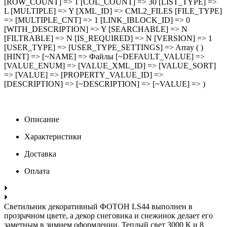
[ROW_COUNT] => 1 [COL_COUNT] => 30 [LIST_TYPE] =>
L [MULTIPLE] => Y [XML_ID] => CML2_FILES [FILE_TYPE]
=> [MULTIPLE_CNT] => 1 [LINK_IBLOCK_ID] => 0
[WITH_DESCRIPTION] => Y [SEARCHABLE] => N
[FILTRABLE] => N [IS_REQUIRED] => N [VERSION] => 1
[USER_TYPE] => [USER_TYPE_SETTINGS] => Array ( )
[HINT] => [~NAME] => Файлы [~DEFAULT_VALUE] =>
[VALUE_ENUM] => [VALUE_XML_ID] => [VALUE_SORT]
=> [VALUE] => [PROPERTY_VALUE_ID] =>
[DESCRIPTION] => [~DESCRIPTION] => [~VALUE] => )
Описание
Характеристики
Доставка
Оплата
Светильник декоративный ФОТОН LS44 выполнен в
прозрачном цвете, а декор снеговика и снежинок делает его
заметным в зимнем оформлении. Теплый свет 3000 К и 8