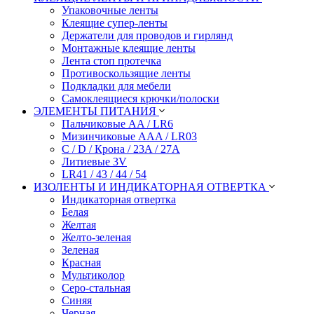
Упаковочные ленты
Клеящие супер-ленты
Держатели для проводов и гирлянд
Монтажные клеящие ленты
Лента стоп протечка
Противоскользящие ленты
Подкладки для мебели
Самоклеящиеся крючки/полоски
ЭЛЕМЕНТЫ ПИТАНИЯ
Пальчиковые AA / LR6
Мизинчиковые AAA / LR03
C / D / Крона / 23A / 27A
Литиевые 3V
LR41 / 43 / 44 / 54
ИЗОЛЕНТЫ И ИНДИКАТОРНАЯ ОТВЕРТКА
Индикаторная отвертка
Белая
Желтая
Желто-зеленая
Зеленая
Красная
Мультиколор
Серо-стальная
Синяя
Черная