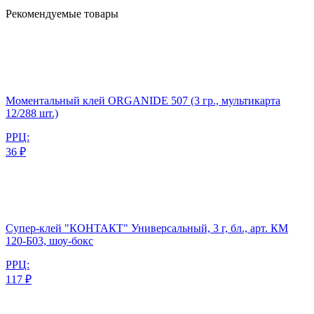
Рекомендуемые товары
Моментальный клей ORGANIDE 507 (3 гр., мультикарта
12/288 шт.)
РРЦ:
36 ₽
Супер-клей "КОНТАКТ" Универсальный, 3 г, бл., арт. КМ
120-Б03, шоу-бокс
РРЦ:
117 ₽