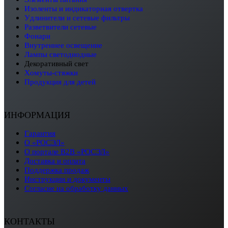
изоленты и индикаторная отвертка
удлинители и сетевые фильтры
разветвители сетевые
фонари
внутреннее освещение
лампы светодиодные
декоративный свет
хомуты-стяжки
продукция для детей
ИНФОРМАЦИЯ
Гарантия
О «РОСЭЛ»
О портале B2B «РОСЭЛ»
Доставка и оплата
Поддержка продаж
Инструкции и документы
Согласие на обработку данных
КОНТАКТЫ