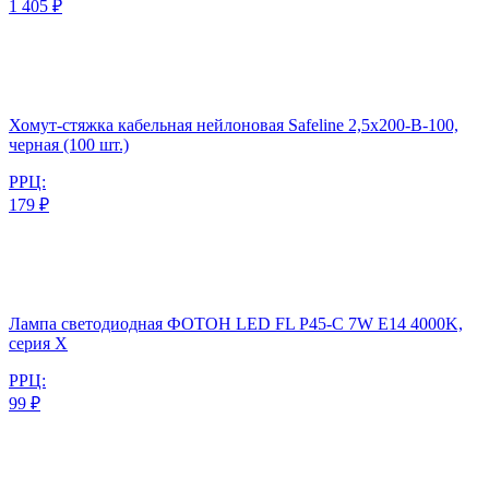
1 405 ₽
Хомут-стяжка кабельная нейлоновая Safeline 2,5x200-В-100,
черная (100 шт.)
РРЦ:
179 ₽
Лампа светодиодная ФОТОН LED FL P45-C 7W E14 4000K,
серия Х
РРЦ:
99 ₽