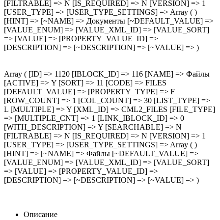
[FILTRABLE] => N [IS_REQUIRED] => N [VERSION] => 1
[USER_TYPE] => [USER_TYPE_SETTINGS] => Array ( )
[HINT] => [~NAME] => Документы [~DEFAULT_VALUE] =>
[VALUE_ENUM] => [VALUE_XML_ID] => [VALUE_SORT]
=> [VALUE] => [PROPERTY_VALUE_ID] =>
[DESCRIPTION] => [~DESCRIPTION] => [~VALUE] => )
Array ( [ID] => 1120 [IBLOCK_ID] => 116 [NAME] => Файлы
[ACTIVE] => Y [SORT] => 11 [CODE] => FILES
[DEFAULT_VALUE] => [PROPERTY_TYPE] => F
[ROW_COUNT] => 1 [COL_COUNT] => 30 [LIST_TYPE] =>
L [MULTIPLE] => Y [XML_ID] => CML2_FILES [FILE_TYPE]
=> [MULTIPLE_CNT] => 1 [LINK_IBLOCK_ID] => 0
[WITH_DESCRIPTION] => Y [SEARCHABLE] => N
[FILTRABLE] => N [IS_REQUIRED] => N [VERSION] => 1
[USER_TYPE] => [USER_TYPE_SETTINGS] => Array ( )
[HINT] => [~NAME] => Файлы [~DEFAULT_VALUE] =>
[VALUE_ENUM] => [VALUE_XML_ID] => [VALUE_SORT]
=> [VALUE] => [PROPERTY_VALUE_ID] =>
[DESCRIPTION] => [~DESCRIPTION] => [~VALUE] => )
Описание