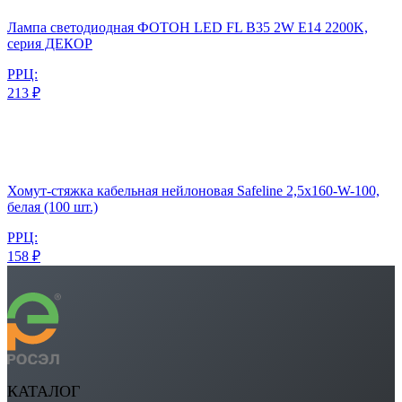
Лампа светодиодная ФОТОН LED FL B35 2W E14 2200K,
серия ДЕКОР
РРЦ:
213 ₽
Хомут-стяжка кабельная нейлоновая Safeline 2,5x160-W-100,
белая (100 шт.)
РРЦ:
158 ₽
КАТАЛОГ