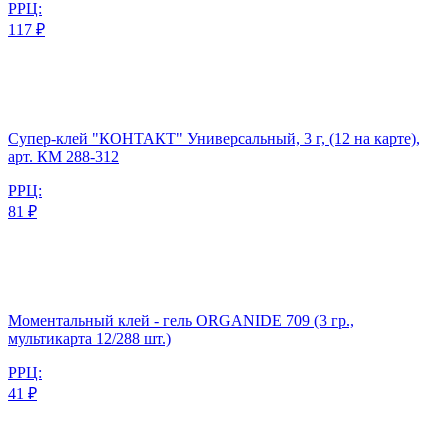
РРЦ:
117 ₽
Супер-клей "КОНТАКТ" Универсальный, 3 г, (12 на карте),
арт. КМ 288-312
РРЦ:
81 ₽
Моментальный клей - гель ORGANIDE 709 (3 гр.,
мультикарта 12/288 шт.)
РРЦ:
41 ₽