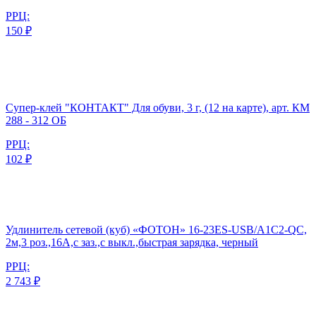
РРЦ:
150 ₽
Супер-клей "КОНТАКТ" Для обуви, 3 г, (12 на карте), арт. КМ
288 - 312 ОБ
РРЦ:
102 ₽
Удлинитель сетевой (куб) «ФОТОН» 16-23ES-USB/A1C2-QC,
2м,3 роз.,16А,с заз.,с выкл.,быстрая зарядка, черный
РРЦ:
2 743 ₽