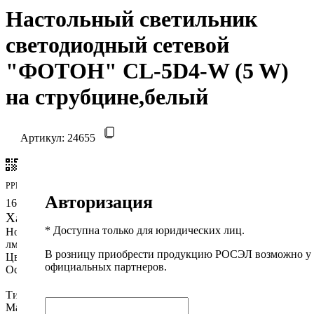
Настольный светильник
светодиодный сетевой
"ФОТОН" CL-5D4-W (5 W)
на струбцине,белый
Артикул:
24655
Сгенерировать QR-код
РРЦ
Авторизация
163 ₽
Характеристики
* Доступна только для юридических лиц.
Номинальный световой поток,
300
лм:
В розницу приобрести продукцию РОСЭЛ возможно у
Цветовая температура, К:
4000 (дневной свет)
официальных партнеров.
Особенности:
Работа от любого устройства
с USB-портом
Тип освещения:
Рассеянный свет
Материал корпуса:
Пластик