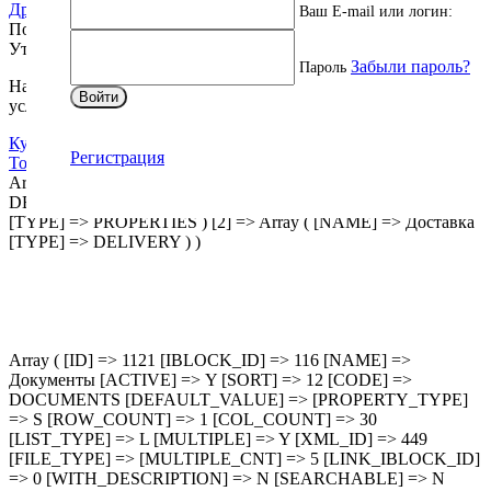
Другие характеристики
Ваш E-mail или логин:
Подробнее
Уточнить наличие
Забыли пароль?
Пароль
Наши менеджеры обязательно свяжутся вами и уточнят
Войти
условия заказа.
Купить оптом
Регистрация
Товар в корзине
Array ( [0] => Array ( [NAME] => Описание [TYPE] =>
DESCRIPTION ) [1] => Array ( [NAME] => Характеристики
[TYPE] => PROPERTIES ) [2] => Array ( [NAME] => Доставка
[TYPE] => DELIVERY ) )
Array ( [ID] => 1121 [IBLOCK_ID] => 116 [NAME] =>
Документы [ACTIVE] => Y [SORT] => 12 [CODE] =>
DOCUMENTS [DEFAULT_VALUE] => [PROPERTY_TYPE]
=> S [ROW_COUNT] => 1 [COL_COUNT] => 30
[LIST_TYPE] => L [MULTIPLE] => Y [XML_ID] => 449
[FILE_TYPE] => [MULTIPLE_CNT] => 5 [LINK_IBLOCK_ID]
=> 0 [WITH_DESCRIPTION] => N [SEARCHABLE] => N