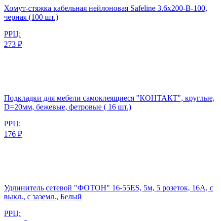
Хомут-стяжка кабельная нейлоновая Safeline 3.6x200-В-100,
черная (100 шт.)
РРЦ:
273 ₽
Подкладки для мебели самоклеящиеся "КОНТАКТ", круглые,
D=20мм, бежевые, фетровые ( 16 шт.)
РРЦ:
176 ₽
Удлинитель сетевой "ФОТОН" 16-55ЕS, 5м, 5 розеток, 16А, с
выкл., с заземл., Белый
РРЦ: