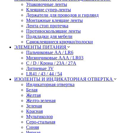
Упаковочные ленты
Клеящие супер-ленты
Держатели для проводов и гирлянд
Монтажные клеящие ленты
Лента стоп протечка
Противоскользящие ленты
Подкладки для мебели
Самоклеящиеся крючки/полоски
ЭЛЕМЕНТЫ ПИТАНИЯ
Пальчиковые AA / LR6
Мизинчиковые AAA / LR03
C / D / Крона / 23A / 27A
Литиевые 3V
LR41 / 43 / 44 / 54
ИЗОЛЕНТЫ И ИНДИКАТОРНАЯ ОТВЕРТКА
Индикаторная отвертка
Белая
Желтая
Желто-зеленая
Зеленая
Красная
Мультиколор
Серо-стальная
Синяя
Черная