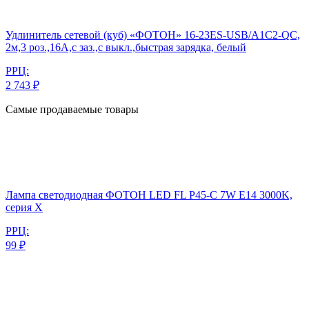
Удлинитель сетевой (куб) «ФОТОН» 16-23ES-USB/A1C2-QC,
2м,3 роз.,16А,с заз.,с выкл.,быстрая зарядка, белый
РРЦ:
2 743 ₽
Самые продаваемые товары
Лампа светодиодная ФОТОН LED FL P45-C 7W E14 3000K,
серия Х
РРЦ:
99 ₽