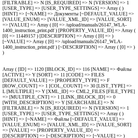
[FILTRABLE] => N [IS_REQUIRED] => N [VERSION] => 1
[USER_TYPE] => [USER_TYPE_SETTINGS] => Array ( )
[HINT] => [~NAME] => Документы [~DEFAULT_VALUE] =>
[VALUE_ENUM] => [VALUE_XML_ID] => [VALUE_SORT]
=> [VALUE] => Array ( [0] => /upload/manuals/26147_WLA-
1400_instruction_print.pdf ) [PROPERTY_VALUE_ID] => Array (
[0] => 11449157 ) [DESCRIPTION] => Array ( [0] => )
[~VALUE] => Array ( [0] => /upload/manuals/26147_WLA-
1400_instruction_print.pdf ) [~DESCRIPTION] => Array ( [0] => )
)
Array ( [ID] => 1120 [IBLOCK_ID] => 116 [NAME] => Файлы
[ACTIVE] => Y [SORT] => 11 [CODE] => FILES
[DEFAULT_VALUE] => [PROPERTY_TYPE] => F
[ROW_COUNT] => 1 [COL_COUNT] => 30 [LIST_TYPE] =>
L [MULTIPLE] => Y [XML_ID] => CML2_FILES [FILE_TYPE]
=> [MULTIPLE_CNT] => 1 [LINK_IBLOCK_ID] => 0
[WITH_DESCRIPTION] => Y [SEARCHABLE] => N
[FILTRABLE] => N [IS_REQUIRED] => N [VERSION] => 1
[USER_TYPE] => [USER_TYPE_SETTINGS] => Array ( )
[HINT] => [~NAME] => Файлы [~DEFAULT_VALUE] =>
[VALUE_ENUM] => [VALUE_XML_ID] => [VALUE_SORT]
=> [VALUE] => [PROPERTY_VALUE_ID] =>
[DESCRIPTION] => [~DESCRIPTION] => [~VALUE] => )