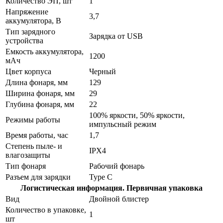
Количество ЭП, шт
1
Напряжение
3,7
аккумулятора, В
Тип зарядного
Зарядка от USB
устройства
Емкость аккумулятора,
1200
мАч
Цвет корпуса
Черный
Длина фонаря, мм
129
Ширина фонаря, мм
29
Глубина фонаря, мм
22
100% яркости, 50% яркости,
Режимы работы
импульсный режим
Время работы, час
1,7
Степень пыле- и
IPX4
влагозащиты
Тип фонаря
Рабочий фонарь
Разъем для зарядки
Type C
Логистическая информация. Первичная упаковка
Вид
Двойной блистер
Количество в упаковке,
1
шт