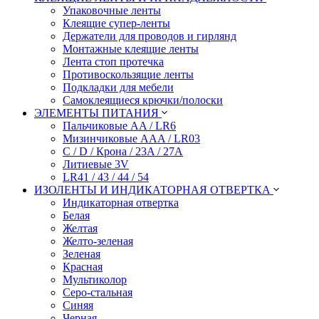
Упаковочные ленты
Клеящие супер-ленты
Держатели для проводов и гирлянд
Монтажные клеящие ленты
Лента стоп протечка
Противоскользящие ленты
Подкладки для мебели
Самоклеящиеся крючки/полоски
ЭЛЕМЕНТЫ ПИТАНИЯ
Пальчиковые AA / LR6
Мизинчиковые AAA / LR03
C / D / Крона / 23A / 27A
Литиевые 3V
LR41 / 43 / 44 / 54
ИЗОЛЕНТЫ И ИНДИКАТОРНАЯ ОТВЕРТКА
Индикаторная отвертка
Белая
Желтая
Желто-зеленая
Зеленая
Красная
Мультиколор
Серо-стальная
Синяя
Черная