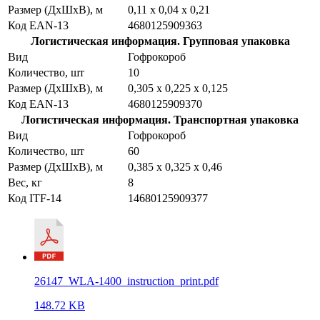
Размер (ДхШхВ), м
0,11 х 0,04 х 0,21
Код EAN-13
4680125909363
Логистическая информация. Групповая упаковка
Вид
Гофрокороб
Количество, шт
10
Размер (ДхШхВ), м
0,305 х 0,225 х 0,125
Код EAN-13
4680125909370
Логистическая информация. Транспортная упаковка
Вид
Гофрокороб
Количество, шт
60
Размер (ДхШхВ), м
0,385 х 0,325 х 0,46
Вес, кг
8
Код ITF-14
14680125909377
26147_WLA-1400_instruction_print.pdf
148.72 KB