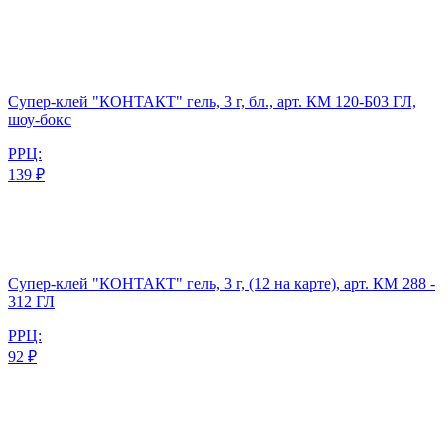
Супер-клей "КОНТАКТ" гель, 3 г, бл., арт. КМ 120-Б03 ГЛ,
шоу-бокс
РРЦ:
139 ₽
Супер-клей "КОНТАКТ" гель, 3 г, (12 на карте), арт. КМ 288 -
312 ГЛ
РРЦ:
92 ₽