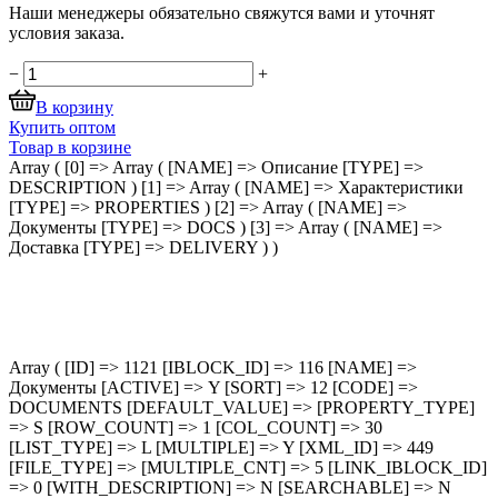
Наши менеджеры обязательно свяжутся вами и уточнят
условия заказа.
−
+
В корзину
Купить оптом
Товар в корзине
Array ( [0] => Array ( [NAME] => Описание [TYPE] =>
DESCRIPTION ) [1] => Array ( [NAME] => Характеристики
[TYPE] => PROPERTIES ) [2] => Array ( [NAME] =>
Документы [TYPE] => DOCS ) [3] => Array ( [NAME] =>
Доставка [TYPE] => DELIVERY ) )
Array ( [ID] => 1121 [IBLOCK_ID] => 116 [NAME] =>
Документы [ACTIVE] => Y [SORT] => 12 [CODE] =>
DOCUMENTS [DEFAULT_VALUE] => [PROPERTY_TYPE]
=> S [ROW_COUNT] => 1 [COL_COUNT] => 30
[LIST_TYPE] => L [MULTIPLE] => Y [XML_ID] => 449
[FILE_TYPE] => [MULTIPLE_CNT] => 5 [LINK_IBLOCK_ID]
=> 0 [WITH_DESCRIPTION] => N [SEARCHABLE] => N