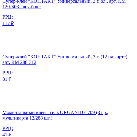
Супер-клей "КОНТАКТ" Универсальный, 3 г, бл., арт. КМ
120-Б03, шоу-бокс
РРЦ:
117 ₽
Супер-клей "КОНТАКТ" Универсальный, 3 г, (12 на карте),
арт. КМ 288-312
РРЦ:
81 ₽
Моментальный клей - гель ORGANIDE 709 (3 гр.,
мультикарта 12/288 шт.)
РРЦ:
41 ₽