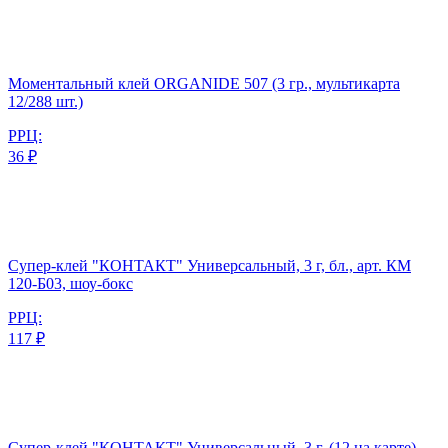
Моментальный клей ORGANIDE 507 (3 гр., мультикарта
12/288 шт.)
РРЦ:
36 ₽
Супер-клей "КОНТАКТ" Универсальный, 3 г, бл., арт. КМ
120-Б03, шоу-бокс
РРЦ:
117 ₽
Супер-клей "КОНТАКТ" Универсальный, 3 г, (12 на карте),