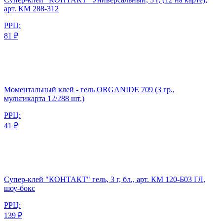
арт. КМ 288-312
РРЦ:
81 ₽
Моментальный клей - гель ORGANIDE 709 (3 гр.,
мультикарта 12/288 шт.)
РРЦ:
41 ₽
Супер-клей "КОНТАКТ" гель, 3 г, бл., арт. КМ 120-Б03 ГЛ,
шоу-бокс
РРЦ:
139 ₽