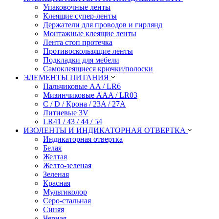
Упаковочные ленты
Клеящие супер-ленты
Держатели для проводов и гирлянд
Монтажные клеящие ленты
Лента стоп протечка
Противоскользящие ленты
Подкладки для мебели
Самоклеящиеся крючки/полоски
ЭЛЕМЕНТЫ ПИТАНИЯ
Пальчиковые AA / LR6
Мизинчиковые AAA / LR03
C / D / Крона / 23A / 27A
Литиевые 3V
LR41 / 43 / 44 / 54
ИЗОЛЕНТЫ И ИНДИКАТОРНАЯ ОТВЕРТКА
Индикаторная отвертка
Белая
Желтая
Желто-зеленая
Зеленая
Красная
Мультиколор
Серо-стальная
Синяя
Черная