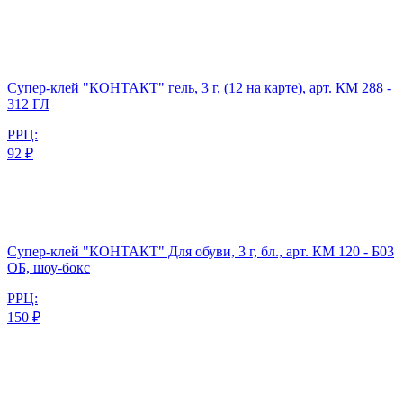
Супер-клей "КОНТАКТ" гель, 3 г, (12 на карте), арт. КМ 288 -
312 ГЛ
РРЦ:
92 ₽
Супер-клей "КОНТАКТ" Для обуви, 3 г, бл., арт. КМ 120 - Б03
ОБ, шоу-бокс
РРЦ:
150 ₽