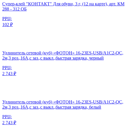
Супер-клей "КОНТАКТ" Для обуви, 3 г, (12 на карте), арт. КМ
288 - 312 ОБ
РРЦ:
102 ₽
Удлинитель сетевой (куб) «ФОТОН» 16-23ES-USB/A1C2-QC,
2м,3 роз.,16А,с заз.,с выкл.,быстрая зарядка, черный
РРЦ:
2 743 ₽
Удлинитель сетевой (куб) «ФОТОН» 16-23ES-USB/A1C2-QC,
2м,3 роз.,16А,с заз.,с выкл.,быстрая зарядка, белый
РРЦ:
2 743 ₽