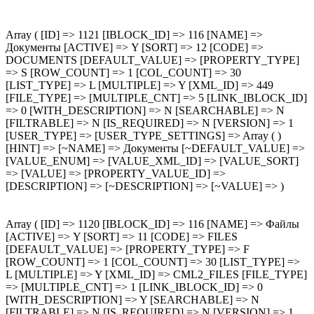
Array ( [ID] => 1121 [IBLOCK_ID] => 116 [NAME] =>
Документы [ACTIVE] => Y [SORT] => 12 [CODE] =>
DOCUMENTS [DEFAULT_VALUE] => [PROPERTY_TYPE]
=> S [ROW_COUNT] => 1 [COL_COUNT] => 30
[LIST_TYPE] => L [MULTIPLE] => Y [XML_ID] => 449
[FILE_TYPE] => [MULTIPLE_CNT] => 5 [LINK_IBLOCK_ID]
=> 0 [WITH_DESCRIPTION] => N [SEARCHABLE] => N
[FILTRABLE] => N [IS_REQUIRED] => N [VERSION] => 1
[USER_TYPE] => [USER_TYPE_SETTINGS] => Array ( )
[HINT] => [~NAME] => Документы [~DEFAULT_VALUE] =>
[VALUE_ENUM] => [VALUE_XML_ID] => [VALUE_SORT]
=> [VALUE] => [PROPERTY_VALUE_ID] =>
[DESCRIPTION] => [~DESCRIPTION] => [~VALUE] => )
Array ( [ID] => 1120 [IBLOCK_ID] => 116 [NAME] => Файлы
[ACTIVE] => Y [SORT] => 11 [CODE] => FILES
[DEFAULT_VALUE] => [PROPERTY_TYPE] => F
[ROW_COUNT] => 1 [COL_COUNT] => 30 [LIST_TYPE] =>
L [MULTIPLE] => Y [XML_ID] => CML2_FILES [FILE_TYPE]
=> [MULTIPLE_CNT] => 1 [LINK_IBLOCK_ID] => 0
[WITH_DESCRIPTION] => Y [SEARCHABLE] => N
[FILTRABLE] => N [IS_REQUIRED] => N [VERSION] => 1